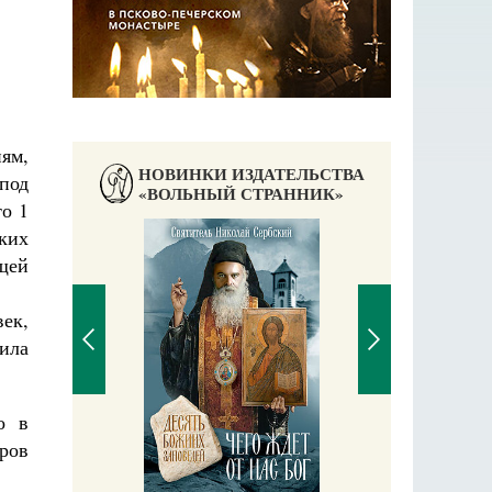
ям,
НОВИНКИ ИЗДАТЕЛЬСТВА
под
«ВОЛЬНЫЙ СТРАННИК»
о 1
ких
П
щей
Е
ек,
ила
о в
ров
аучись у