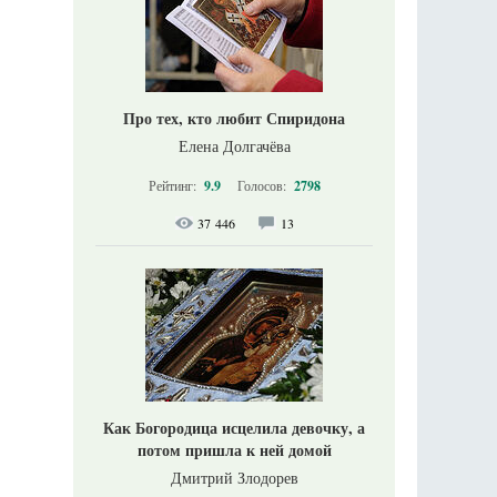
Про тех, кто любит Спиридона
Елена Долгачёва
Рейтинг:
9.9
Голосов:
2798
37 446
13
Как Богородица исцелила девочку, а
потом пришла к ней домой
Дмитрий Злодорев