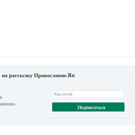
 на рассылку Православие.Ru
ь.
ранник».