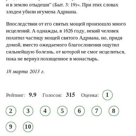
и в землю отыдеши” (Быт. 3: 19)». При этих словах
злодеи убили игумена Адриана.
Впоследствии от его святых мощей произошло много
исцелений. А однажды, в 1626 году, некий человек
похитил частицу мощей святого Адриана, но, придя
домой, вместо ожидаемого благословения ощутил
сильнейшую болезнь, от которой не смог исцелиться,
пока не вернул похищенное в монастырь.
18 марта 2013 г.
9.9
315
1
Рейтинг:
Голосов:
Оценка:
2
3
4
5
6
7
8
9
10