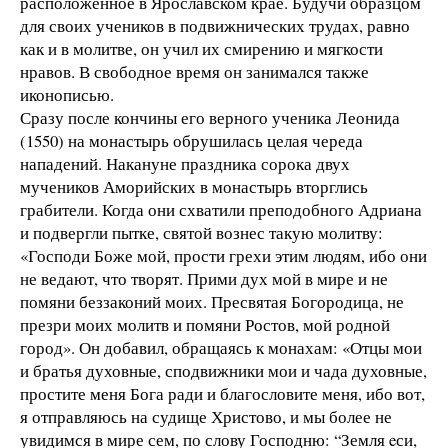
расположенное в Ярославском крае. Будучи образцом
для своих учеников в подвижнических трудах, равно
как и в молитве, он учил их смирению и мягкости
нравов. В свободное время он занимался также
иконописью.
Сразу после кончины его верного ученика Леонида
(1550) на монастырь обрушилась целая череда
нападений. Накануне праздника сорока двух
мучеников Аморийских в монастырь вторглись
грабители. Когда они схватили преподобного Адриана
и подвергли пытке, святой вознес такую молитву:
«Господи Боже мой, прости грехи этим людям, ибо они
не ведают, что творят. Прими дух мой в мире и не
помяни беззаконий моих. Пресвятая Богородица, не
презри моих молитв и помяни Ростов, мой родной
город». Он добавил, обращаясь к монахам: «Отцы мои
и братья духовные, сподвижники мои и чада духовные,
простите меня Бога ради и благословите меня, ибо вот,
я отправляюсь на судище Христово, и мы более не
увидимся в мире сем, по слову Господню: “Земля eси,