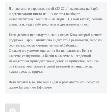
Я знаю много взрослых детей (25-27 л),выросших на Барби,
и дегенератами никто из них не стал,наоборот,
интеллигентные, воспитанные люди....На мой взгляд, больше
влияет,как ведут себя родители и друзья-ровесники..
Если девочка использует в своих играх Кена,который меняет
подружек Барби, значит она видит это в реальности, либо из
сериалов,которые смотрит ее мама&бабушка..
С таким же успехом она могла бы использовать Кена в
качестве священника, а Барби в качестве многодетной
мамы,которая приводит своих деток на причастие, если бы
она видела этот сюжет в своей реальной жизни..Только
куклы здесь не причем..
Дети играют в то, что они видят в реальности или берут из
сказок&мультиков&фильмов