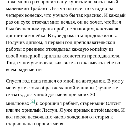
тоже много раз просил папу купить мне хоть самый
маленький Трабант, Лэстун или все что угодно на
четырех колесах, что урчало бы так красиво. И каждый
раз он сухо отвечал мне: нельзя, он не хочет, чтобы я
был беспечным транжирой, не знающим, как тяжело
достается копейка. В вузе драма эта продолжилась.
Получив диплом, я первый год преподавательской
работы с рвением откладывал каждую копейку из
своей мизерной зарплаты ассистента преподавателя.
Тогда я почувствовал, как тяжело отказывать себе во
всем ради мечты.
Спустя год папа пошел со мной на авторынок. В уме у
меня уже стоял образ желанной машины (лучше же
сказать, доступной для меня при моих 30
[2]
миллионах
): хороший Трабант, старенький Олтсит
или же хриплый Лэстун. Я уже привык к этой мысли. И
вот после нескольких часов хождения от старья к
старью папа спросил меня: