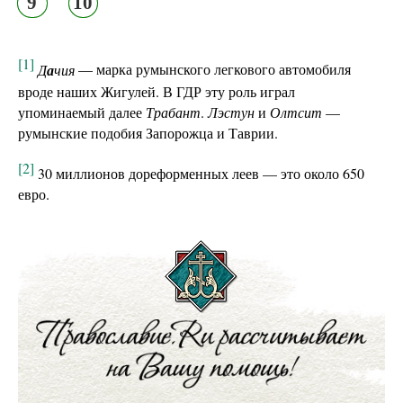
9
10
[1]
Д
а
чия
— марка румынского легкового автомобиля
вроде наших Жигулей. В ГДР эту роль играл
упоминаемый далее
Трабант
.
Лэстун
и
Олтсит
—
румынские подобия Запорожца и Таврии.
[2]
30 миллионов дореформенных леев — это около 650
евро.