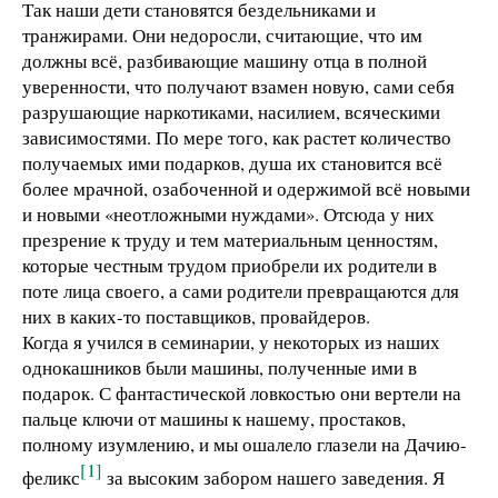
Так наши дети становятся бездельниками и
транжирами. Они недоросли, считающие, что им
должны всё, разбивающие машину отца в полной
уверенности, что получают взамен новую, сами себя
разрушающие наркотиками, насилием, всяческими
зависимостями. По мере того, как растет количество
получаемых ими подарков, душа их становится всё
более мрачной, озабоченной и одержимой всё новыми
и новыми «неотложными нуждами». Отсюда у них
презрение к труду и тем материальным ценностям,
которые честным трудом приобрели их родители в
поте лица своего, а сами родители превращаются для
них в каких-то поставщиков, провайдеров.
Когда я учился в семинарии, у некоторых из наших
однокашников были машины, полученные ими в
подарок. С фантастической ловкостью они вертели на
пальце ключи от машины к нашему, простаков,
полному изумлению, и мы ошалело глазели на Дачию-
[1]
феликс
за высоким забором нашего заведения. Я