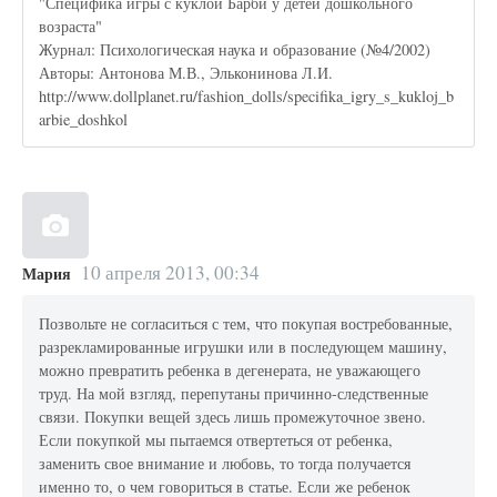
"Специфика игры с куклой Барби у детей дошкольного
возраста"
Журнал: Психологическая наука и образование (№4/2002)
Авторы: Антонова М.В., Эльконинова Л.И.
http://www.dollplanet.ru/fashion_dolls/specifika_igry_s_kukloj_b
arbie_doshkol
10 апреля 2013, 00:34
Мария
Позвольте не согласиться с тем, что покупая востребованные,
разрекламированные игрушки или в последующем машину,
можно превратить ребенка в дегенерата, не уважающего
труд. На мой взгляд, перепутаны причинно-следственные
связи. Покупки вещей здесь лишь промежуточное звено.
Если покупкой мы пытаемся отвертеться от ребенка,
заменить свое внимание и любовь, то тогда получается
именно то, о чем говориться в статье. Если же ребенок