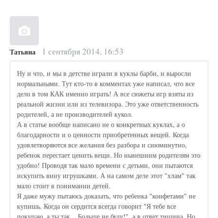
1 сентября 2014, 16:53
Татьяна
Ну и что, и мы в детстве играли в куклы барби, и выросли
нормальными. Тут кто-то в комментах уже написал, что все
дело в том КАК именно играть! А все сюжеты игр взяты из
реальной жизни или из телевизора. Это уже ответственность
родителей, а не производителей кукол.
А в статье вообще написано не о конкретных куклах, а о
благодарности и о ценности приобретенных вещей. Когда
удовлетворяются все желания без разбора и сиюминутно,
ребенок перестает ценить вещи. Но нынешним родителям это
удобно! Проводя так мало времени с детьми, они пытаются
искупить вину игрушками. А на самом деле этот "хлам" так
мало стоит в понимании детей.
Я даже мужу пытаюсь доказать, что ребенка "конфетами" не
купишь. Когда он сердится всегда говорит "Я тебе все
покупаю, а ты так... Больше не буду!", а в ответ тишина. Но