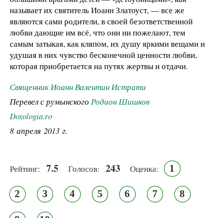
называет их святитель Иоанн Златоуст, — все же
являются сами родители, в своей безответственной
любви дающие им всё, что они ни пожелают, тем
самым затыкая, как кляпом, их душу яркими вещами и
удушая в них чувство бесконечной ценности любви,
которая приобретается на путях жертвы и отдачи.
Священник Иоанн Валентин Истрати
Перевел с румынского
Родион Шишков
Doxologia.ro
8 апреля 2013 г.
7.5
243
1
Рейтинг:
Голосов:
Оценка:
2
3
4
5
6
7
8