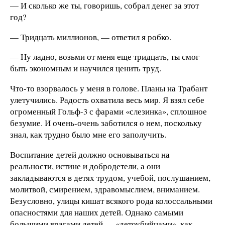
— И сколько же ты, говоришь, собрал денег за этот
год?
— Тридцать миллионов, — ответил я робко.
— Ну ладно, возьми от меня еще тридцать, ты смог
быть экономным и научился ценить труд.
Что-то взорвалось у меня в голове. Планы на Трабант
улетучились. Радость охватила весь мир. Я взял себе
огроменный Гольф-3 с фарами «слезинка», сплошное
безумие. И очень-очень заботился о нем, поскольку
знал, как трудно было мне его заполучить.
Воспитание детей должно основываться на
реальности, истине и добродетели, а они
закладываются в детях трудом, учебой, послушанием,
молитвой, смирением, здравомыслием, вниманием.
Безусловно, улицы кишат всякого рода колоссальными
опасностями для наших детей. Однако самыми
большими врагами детей — «детоубийцами», как