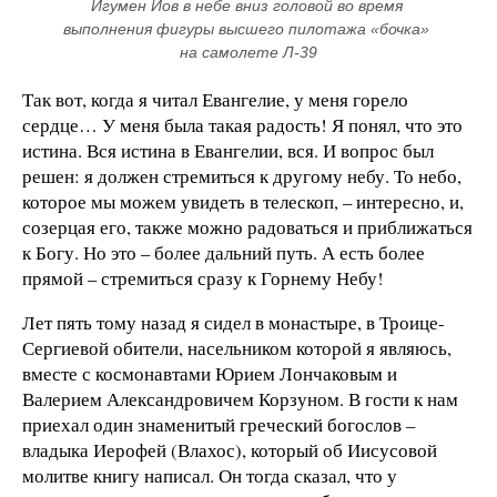
Игумен Иов в небе вниз головой во время 
выполнения фигуры высшего пилотажа «бочка» 
на самолете Л-39
Так вот, когда я читал Евангелие, у меня горело
сердце… У меня была такая радость! Я понял, что это
истина. Вся истина в Евангелии, вся. И вопрос был
решен: я должен стремиться к другому небу. То небо,
которое мы можем увидеть в телескоп, – интересно, и,
созерцая его, также можно радоваться и приближаться
к Богу. Но это – более дальний путь. А есть более
прямой – стремиться сразу к Горнему Небу!
Лет пять тому назад я сидел в монастыре, в Троице-
Сергиевой обители, насельником которой я являюсь,
вместе с космонавтами Юрием Лончаковым и
Валерием Александровичем Корзуном. В гости к нам
приехал один знаменитый греческий богослов –
владыка Иерофей (Влахос), который об Иисусовой
молитве книгу написал. Он тогда сказал, что у