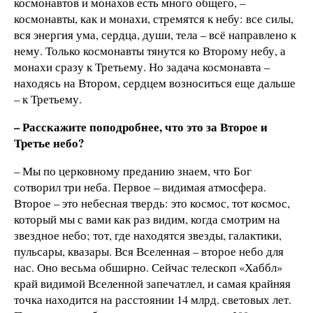
космонавтов и монахов есть много общего, –
космонавты, как и монахи, стремятся к небу: все силы,
вся энергия ума, сердца, души, тела – всё направлено к
нему. Только космонавты тянутся ко Второму небу, а
монахи сразу к Третьему. Но задача космонавта –
находясь на Втором, сердцем возноситься еще дальше
– к Третьему.
– Расскажите поподробнее, что это за Второе и
Третье небо?
– Мы по церковному преданию знаем, что Бог
сотворил три неба. Первое – видимая атмосфера.
Второе – это небесная твердь: это космос, тот космос,
который мы с вами как раз видим, когда смотрим на
звездное небо; тот, где находятся звезды, галактики,
пульсары, квазары. Вся Вселенная – второе небо для
нас. Оно весьма обширно. Сейчас телескоп «Хаббл»
край видимой Вселенной запечатлел, и самая крайняя
точка находится на расстоянии 14 млрд. световых лет.