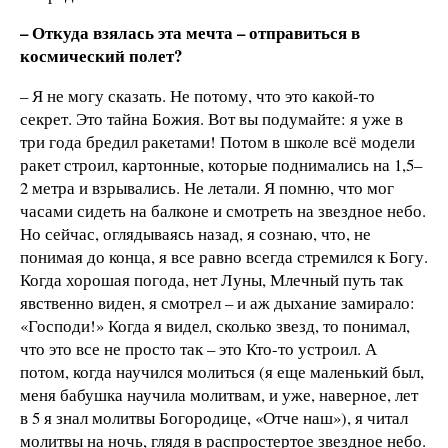
– Откуда взялась эта мечта – отправиться в
космический полет?
– Я не могу сказать. Не потому, что это какой-то
секрет. Это тайна Божия. Вот вы подумайте: я уже в
три года бредил ракетами! Потом в школе всё модели
ракет строил, картонные, которые поднимались на 1,5–
2 метра и взрывались. Не летали. Я помню, что мог
часами сидеть на балконе и смотреть на звездное небо.
Но сейчас, оглядываясь назад, я сознаю, что, не
понимая до конца, я все равно всегда стремился к Богу.
Когда хорошая погода, нет Луны, Млечный путь так
явственно виден, я смотрел – и аж дыхание замирало:
«Господи!» Когда я видел, сколько звезд, то понимал,
что это все не просто так – это Кто-то устроил. А
потом, когда научился молиться (я еще маленький был,
меня бабушка научила молитвам, и уже, наверное, лет
в 5 я знал молитвы Богородице, «Отче наш»), я читал
молитвы на ночь, глядя в распростертое звездное небо.