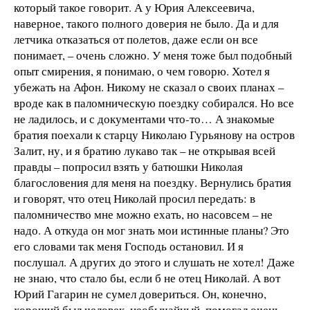
который такое говорит. А у Юрия Алексеевича,
наверное, такого полного доверия не было. Да и для
летчика отказаться от полетов, даже если он все
понимает, – очень сложно. У меня тоже был подобный
опыт смирения, я понимаю, о чем говорю. Хотел я
убежать на Афон. Никому не сказал о своих планах –
вроде как в паломническую поездку собирался. Но все
не ладилось, и с документами что-то… А знакомые
братия поехали к старцу Николаю Гурьянову на остров
Залит, ну, и я братию лукаво так – не открывая всей
правды – попросил взять у батюшки Николая
благословения для меня на поездку. Вернулись братия
и говорят, что отец Николай просил передать: в
паломничество мне можно ехать, но насовсем – не
надо. А откуда он мог знать мои истинные планы? Это
его словами так меня Господь остановил. И я
послушал. А других до этого и слушать не хотел! Даже
не знаю, что стало бы, если б не отец Николай. А вот
Юрий Гагарин не сумел довериться. Он, конечно,
хороший был человек, необычайный, помогал очень