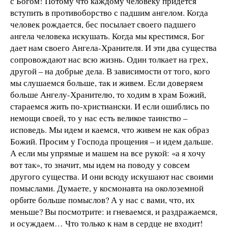
с Богом! Потому что каждому человеку придется
вступить в противоборство с падшим ангелом. Когда
человек рождается, бес посылает своего падшего
ангела человека искушать. Когда мы крестимся, Бог
дает нам своего Ангела-Хранителя. И эти два существа
сопровождают нас всю жизнь. Один толкает на грех,
другой – на добрые дела. В зависимости от того, кого
мы слушаемся больше, так и живем. Если доверяем
больше Ангелу-Хранителю, то ходим в храм Божий,
стараемся жить по-христиански. И если ошиблись по
немощи своей, то у нас есть великое таинство –
исповедь. Мы идем и каемся, что живем не как образ
Божий. Просим у Господа прощения – и идем дальше.
А если мы упрямые и машем на все рукой: «а я хочу
вот так», то значит, мы идем на поводу у совсем
другого существа. И они всюду искушают нас своими
помыслами. Думаете, у космонавта на околоземной
орбите больше помыслов? А у нас с вами, что, их
меньше? Вы посмотрите: и гневаемся, и раздражаемся,
и осуждаем… Что только к нам в сердце не входит!