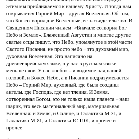
Этим мы приближаемся к нашему Христу. И тогда нам
открывается Горний Мир – другая Вселенная. Об том,
что Бог сотворил две Вселенные, есть свидетельство. В
Священном Писании читаем: «Вначале сотворил Бог
Небо и Землю». Блаженный Августин и многие другие
святые отцы пишут, что Небо, упомянутое в этой части
Святого Писания, не просто небо – это духовный мир,
духовная Вселенная. Это написано на
древнееврейском языке, а у нас в русском языке –
меньше слов. У нас «небо» – и видимое над нашей
головой, и Божее Небо, а в Писании подразумевается
Небо – Горний Мир, духовный, где были созданы
ангелы, где Господь, где нет тления. И Земля,
сотворенная Богом, это не только наша планета – наш
шарик, это весь материальный мир, материальная
Вселенная: и Земля, и Солнце, и Галактика М-31, и
Галактика М-81, и Галактика IC 1101, и прочее и
прочее.