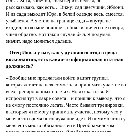
сон… Хотя, конечно, снам верить нельзя, но
рассказываю, как есть… Вижу: сад цветущий. Яблони.
И из сада выходит Юра, в белой одежде весь, смеется,
улыбается. А я стою на границе сада – внутрь не
входил; он ко мне подошел, обнял и, ничего не говоря,
ушел обратно. Вот такой случай был. Я подумал:
значит, надо молиться дальше.
– Отец Иов, а у вас, как у духовного отца отряда
космонавтов, есть какая-то официальная штатная
должность?
– Вообще мне предлагали войти в штат группы,
которая летает на невесомость, и принимать участие во
всех тренировочных полетах. Но я отказался. Я
испросил тут в лавре совета – и пришли к выводу, что я
не смогу постоянно летать. Часто бывают тренировки,
в которых я не могу принимать участие, потому что у
меня в это время богослужение идет. И помимо этого у
меня есть много обязанностей в Преображенском
храме, и не только в храме. Я побоялся подвести