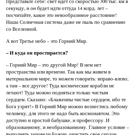
Представьте себе: свет идет со скоростью 300 тыс. км в
секунду, и он будет идти оттуда 14 млрд. лет –
посчитайте, какое это невообразимое расстояние!
Наша Солнечная система даже не пыль по сравнению
со Вселенной.
А вот Третье небо – это Горний Мир.
– И куда он простирается?
– Горний Мир – это другой Мир! В нем нет
пространства или времени. Так как мы живем в
материальном мире, то можем говорить: вправо-влево;
а там – все другое! Туда космические корабли не
летают! Туда можно подняться только чистым
сердцем. Сказано: «Блаженны чистые сердцем, ибо те
Бога узрят!» В Горний Мир можно вознестись любому
человеку, для этого не надо быть космонавтом. Это
доступно и простой бабушке, и профессору. И
образованному, и необразованному. Главное условие –
выполнять заповеди Божии, очистить свое сердце.