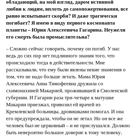
обладающий, на мой взгляд, даром истинной
любви к людям, вплоть до самопожертвования, все
равно испытывает скорби? И даже трагически
погибает? Я имею в виду первого космонавта
планеты – Юрия Алексеевича Гагарина. Неужели
его смерть была промыслительна?
– Сложно сейчас говорить, почему он погиб. У нас
ведь до сих пор нет подлинного знания того, что
происходило тогда в действительности. Мне
рассказывали, что ему были явлены некие знамения о
том, что не надо больше летать. Мама Юрия
Алексеевича Анна Тимофеевна дружила со
схимонахиней Макарией, проживавшей в Смоленской
губернии. И Гагарин раза три-четыре к матушке
Макарии приезжал, привозил ей врачей из
Кремлевской больницы, дровишками помогал. И она
его предупреждала, чтобы он не летал. Но он все же
человек был не церковный – и не прислушался. Должно
быть невероятно большое доверие к тому человеку,