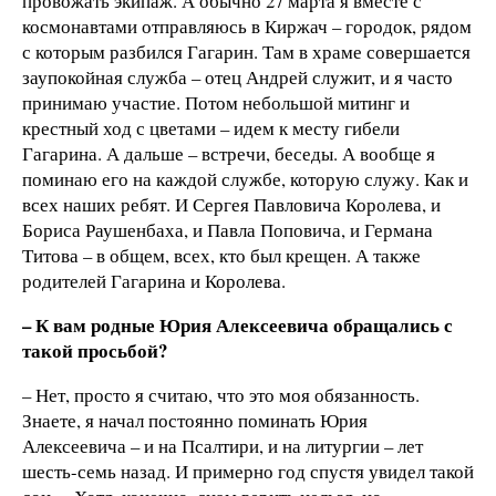
провожать экипаж. А обычно 27 марта я вместе с
космонавтами отправляюсь в Киржач – городок, рядом
с которым разбился Гагарин. Там в храме совершается
заупокойная служба – отец Андрей служит, и я часто
принимаю участие. Потом небольшой митинг и
крестный ход с цветами – идем к месту гибели
Гагарина. А дальше – встречи, беседы. А вообще я
поминаю его на каждой службе, которую служу. Как и
всех наших ребят. И Сергея Павловича Королева, и
Бориса Раушенбаха, и Павла Поповича, и Германа
Титова – в общем, всех, кто был крещен. А также
родителей Гагарина и Королева.
– К вам родные Юрия Алексеевича обращались с
такой просьбой?
– Нет, просто я считаю, что это моя обязанность.
Знаете, я начал постоянно поминать Юрия
Алексеевича – и на Псалтири, и на литургии – лет
шесть-семь назад. И примерно год спустя увидел такой