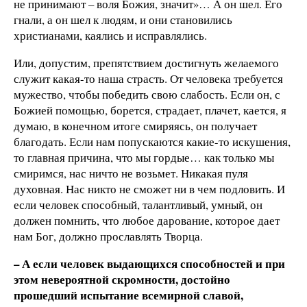
не принимают – воля Божия, значит»… А он шел. Его
гнали, а он шел к людям, и они становились
христианами, каялись и исправлялись.
Или, допустим, препятствием достигнуть желаемого
служит какая-то наша страсть. От человека требуется
мужество, чтобы победить свою слабость. Если он, с
Божией помощью, борется, страдает, плачет, кается, я
думаю, в конечном итоге смиряясь, он получает
благодать. Если нам попускаются какие-то искушения,
то главная причина, что мы гордые… как только мы
смиримся, нас ничто не возьмет. Никакая пуля
духовная. Нас никто не сможет ни в чем подловить. И
если человек способный, талантливый, умный, он
должен помнить, что любое дарование, которое дает
нам Бог, должно прославлять Творца.
– А если человек выдающихся способностей и при
этом невероятной скромности, достойно
прошедший испытание всемирной славой,