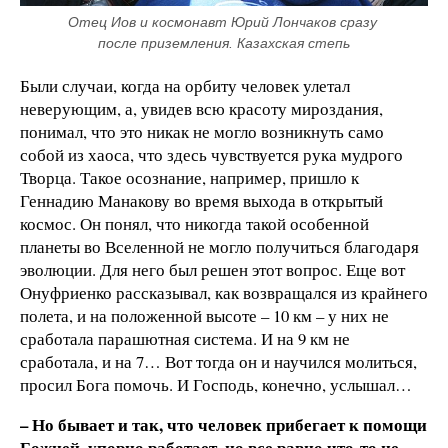
Отец Иов и космонавт Юрий Лончаков сразу 
после приземления. Казахская степь
Были случаи, когда на орбиту человек улетал
неверующим, а, увидев всю красоту мироздания,
понимал, что это никак не могло возникнуть само
собой из хаоса, что здесь чувствуется рука мудрого
Творца. Такое осознание, например, пришло к
Геннадию Манакову во время выхода в открытый
космос. Он понял, что никогда такой особенной
планеты во Вселенной не могло получиться благодаря
эволюции. Для него был решен этот вопрос. Еще вот
Онуфриенко рассказывал, как возвращался из крайнего
полета, и на положенной высоте – 10 км – у них не
сработала парашютная система. И на 9 км не
сработала, и на 7… Вот тогда он и научился молиться,
просил Бога помочь. И Господь, конечно, услышал…
– Но бывает и так, что человек прибегает к помощи
Божией, упорно работает, но все равно что-то не