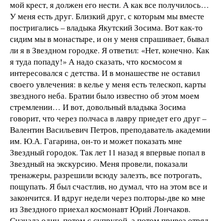
мой крест, я должен его нести. А как все получилось…
У меня есть друг. Близкий друг, с которым мы вместе
постригались – владыка Якутский Зосима. Вот как-то
сидим мы в монастыре, и он у меня спрашивает, бывал
ли я в Звездном городке. Я ответил: «Нет, конечно. Как
я туда попаду!» А надо сказать, что космосом я
интересовался с детства. И в монашестве не оставил
своего увлечения: в келье у меня есть телескоп, карты
звездного неба. Братии было известно об этом моем
стремлении… И вот, довольный владыка Зосима
говорит, что через полчаса в лавру приедет его друг –
Валентин Васильевич Петров, преподаватель академии
им. Ю.А. Гагарина, он-то и может показать мне
Звездный городок. Так лет 11 назад я впервые попал в
Звездный на экскурсию. Меня провели, показали
тренажеры, разрешили всюду залезть, все потрогать,
пощупать. Я был счастлив, но думал, что на этом все и
закончится. И вдруг недели через полторы-две ко мне
из Звездного приехал космонавт Юрий Лончаков.
Сначала один, потом с супругой, а потом привез отряд