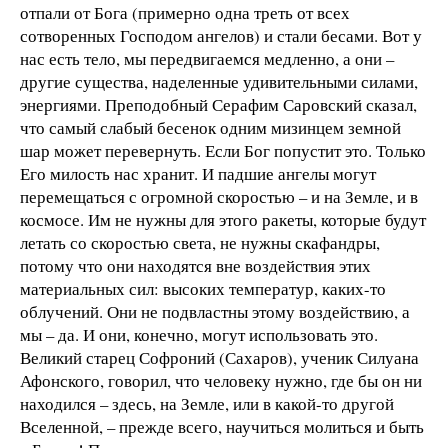
отпали от Бога (примерно одна треть от всех
сотворенных Господом ангелов) и стали бесами. Вот у
нас есть тело, мы передвигаемся медленно, а они –
другие существа, наделенные удивительными силами,
энергиями. Преподобный Серафим Саровский сказал,
что самый слабый бесенок одним мизинцем земной
шар может перевернуть. Если Бог попустит это. Только
Его милость нас хранит. И падшие ангелы могут
перемещаться с огромной скоростью – и на Земле, и в
космосе. Им не нужны для этого ракеты, которые будут
летать со скоростью света, не нужны скафандры,
потому что они находятся вне воздействия этих
материальных сил: высоких температур, каких-то
облучений. Они не подвластны этому воздействию, а
мы – да. И они, конечно, могут использовать это.
Великий старец Софроний (Сахаров), ученик Силуана
Афонского, говорил, что человеку нужно, где бы он ни
находился – здесь, на Земле, или в какой-то другой
Вселенной, – прежде всего, научиться молиться и быть