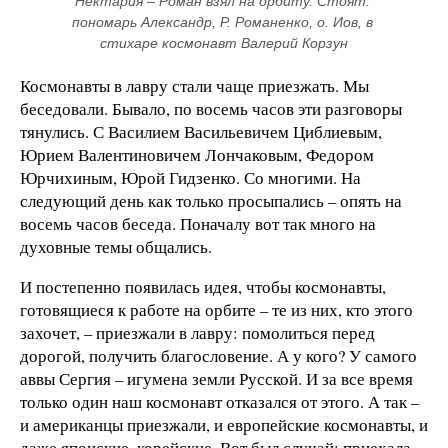
Нектария – Роман взял на орбиту. Стоят: 
пономарь Александр, Р. Романенко, о. Иов, в 
стихаре космонавт Валерий Корзун
Космонавты в лавру стали чаще приезжать. Мы
беседовали. Бывало, по восемь часов эти разговоры
тянулись. С Василием Васильевичем Циблиевым,
Юрием Валентиновичем Лончаковым, Федором
Юрчихиным, Юрой Гидзенко. Со многими. На
следующий день как только просыпались – опять на
восемь часов беседа. Поначалу вот так много на
духовные темы общались.
И постепенно появилась идея, чтобы космонавты,
готовящиеся к работе на орбите – те из них, кто этого
захочет, – приезжали в лавру: помолиться перед
дорогой, получить благословение. А у кого? У самого
аввы Сергия – игумена земли Русской. И за все время
только один наш космонавт отказался от этого. А так –
и американцы приезжали, и европейские космонавты, и
даже японские, корейские. Вот был случай: приехала