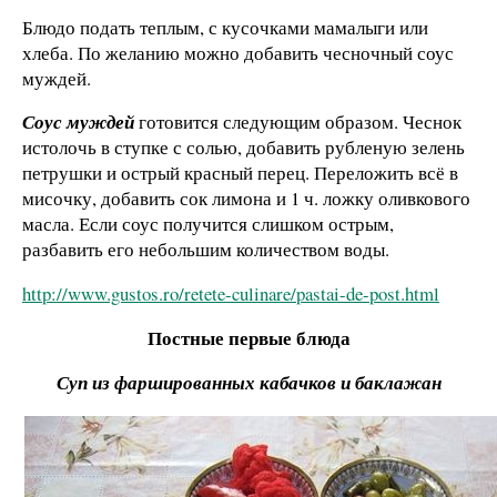
Блюдо подать теплым, с кусочками мамалыги или
хлеба. По желанию можно добавить чесночный соус
муждей.
Соус муждей
готовится следующим образом. Чеснок
истолочь в ступке с солью, добавить рубленую зелень
петрушки и острый красный перец. Переложить всё в
мисочку, добавить сок лимона и 1 ч. ложку оливкового
масла. Если соус получится слишком острым,
разбавить его небольшим количеством воды.
http://www.gustos.ro/retete-culinare/pastai-de-post.html
Постные первые блюда
Суп из фаршированных кабачков и баклажан