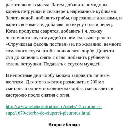
растительного масла. Затем добавить помидоры,
корень петрушки и сельдерей, нарезанные кубиками.
Залить водой, добавить грибы, нарезанные дольками, и
варить всё вместе, добавляя по вкусу соль и перец.
Когда продукты сварятся, добавить 1 ч. ложку
чесночного соуса муждей (о нем см. выше рецепт
«Стручковая фасоль постная») и, по желанию, немного
томатного соуса, чтобы подкислить чорбу. Довести
суп до кипения, снять с огня, добавить рубленую
зелень петрушки. Подавать с соусом муждей.
В непостные дни чорбу можно заправить яичным
желтком. Для этого желток размешать с 200 мл
сметаны и одним половником чорбы, смесь влить в
кастрюлю после снятия с огня.
http
://www.retetepentrutine.ro/retete/12-ciorbe-si-
supe/1679-ciorba-de-ciuperci-pleurotus.html
Вторые блюда