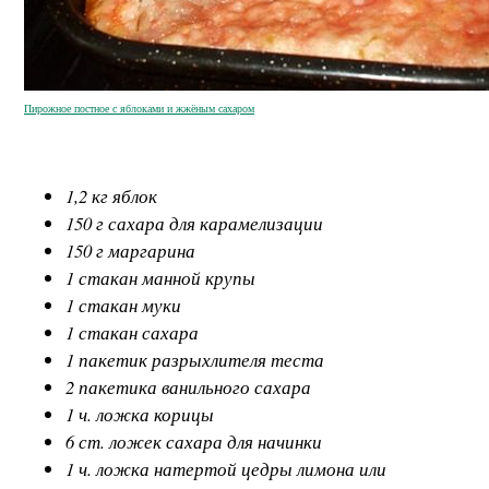
Пирожное постное с яблоками и жжёным сахаром
1,2 кг яблок
150 г сахара для карамелизации
150 г маргарина
1 стакан манной крупы
1 стакан муки
1 стакан сахара
1 пакетик разрыхлителя теста
2 пакетика ванильного сахара
1 ч. ложка корицы
6 ст. ложек сахара для начинки
1 ч. ложка натертой цедры лимона или