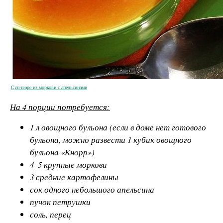
Суп-пюре из моркови с апельсинами
На 4 порции потребуется:
1 л овощного бульона (если в доме нет готового
бульона, можно развести 1 кубик овощного
бульона «Кнорр»)
4–5 крупные моркови
3 средние картофелины
сок одного небольшого апельсина
пучок петрушки
соль, перец