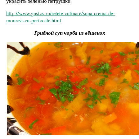
украсить зеленью петрушки.
http://www.gustos.ro/retete-culinare/supa-crema-de-
morcovi-cu-portocale.html
Грибной суп чорба из вёшенок