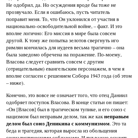
Не одобрил, да. Но осуждения вроде бы тоже не
прозвучало. Если я ошибаюсь, пусть читатель
поправит меня. То, что Он уклонился от участия в
национально-освободительной войне, – факт. И это
вполне логично: Его миссия в мире была совсем
другой. К тому же попытка зелотов свергнуть иго
римлян кончилась для иудеев весьма трагично – она
была заведомо обречена на поражение. По-моему,
Власова следует сравнить совсем с другим
(отрицательным) евангельским персонажем, в чем я
вполне согласен с решением Собора 1943 года (об этом
– ниже).
Конечно, это вовсе не означает того, что отец Даниил
одобряет поступок Власова. В конце статьи он пишет:
«Он [Власов] был в трагическом тупике, и его союз с
неправым
нацизмом был неправым делом, так же как
делом был союз Деникина с коммунизмом
. Это та
беда и трагедия, которая выросла из обольщения
социалистическими соблазнами. И тут важно осудить