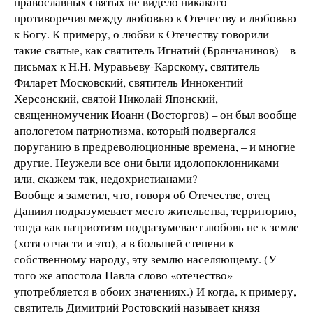
православных святых не видело никакого
противоречия между любовью к Отечеству и любовью
к Богу. К примеру, о любви к Отечеству говорили
такие святые, как святитель Игнатий (Брянчанинов) – в
письмах к Н.Н. Муравьеву-Карскому, святитель
Филарет Московский, святитель Иннокентий
Херсонский, святой Николай Японский,
священномученик Иоанн (Восторгов) – он был вообще
апологетом патриотизма, который подвергался
поруганию в предреволюционные времена, – и многие
другие. Неужели все они были идолопоклонниками
или, скажем так, недохристианами?
Вообще я заметил, что, говоря об Отечестве, отец
Даниил подразумевает место жительства, территорию,
тогда как патриотизм подразумевает любовь не к земле
(хотя отчасти и это), а в большей степени к
собственному народу, эту землю населяющему. (У
того же апостола Павла слово «отечество»
употребляется в обоих значениях.) И когда, к примеру,
святитель Димитрий Ростовский называет князя