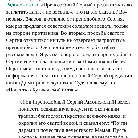
Радонежского
: «Преподобный Сергий предлагал князю
заплатить дань, а не воевать». Что на это сказать? Во-
первых, Власов, в отличие от преподобного Сергия,
как раз предлагал советским солдатам воевать, только
на стороне противника. Во-вторых, просьба святого
Сергия откупиться ничуть не отвергает патриотизма
преподобного. Он просто не хотел, чтобы гибли
русские люди. Я уж не говорю о том, что преподобный
Сергий все же благословил князя Димитрия на битву.
Обратимся к источнику, откуда вообще взялась эта
информация о том, что преподобный Сергий предлагал
князю Димитрию откупиться. Судя по всему, это –
«Повесть о Куликовской битве»:
«И он [преподобный Сергий Радонежский] велел
принести освященную воду, и по окончании
трапезы благословил крестом великого князя, и
окропил его святой водой, и сказал ему: “Почти
дарами и почестями нечестивого Мамая. Пусть
Господь, увидев твое смирение, вознесет тебя, а