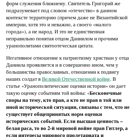
форм служения ближнему. Святитель Григорий же
подразумевает под словом «отечество» в данном
контексте территорию (причем даже не Византийской
империи, хотя это и неважно, а своего «малого
города»), а не народ. И это не единственная
неправильно понятая отцом Даниилом и прочими
уранополитами святоотеческая цитата.
Негативное отношение к патриотизму христиан у отца
Даниила проявляется и в совершенно ином, чем у
большинства православных, отношении к подвигу
наших солдат в
Великой Отечественной войне
. В
статье «Уранополитические оценки истории» он дает
Бесконечные
такую оценку событиям той войны: «
споры на тему, кто прав, а кто не прав в той или
иной исторической ситуации, связаны с тем, что не
существует общепринятых норм оценки
исторических событий. Если высшая ценность –
белая раса, то во 2-й мировой войне прав Гитлер, а
если интересы мирового пролетариата и