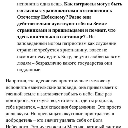
Как патриоты могут быть
непонятна одна вещь.
согласны с уранополитами в отношении к
Отечеству Небесному? Разве они
действительно чувствуют себя на Земле
странниками и пришельцами и помнят, что
здесь они только в гостинице?..
Не
заповеданный Богом патриотизм как служение
стране не требуется христианину, вовсе не
помогает ему идти к Богу, не учит любви ко всем
людям – безразлично какого государства они
подданные.
Напротив, эта идеология просто мешает человеку
исполнять евангельские заповеди, она привязывает к
тленной земле и заставляет забыть о небе. Еще раз
повторюсь, что чувство, что место, где ты родился,
тебе нравится, – для спасения безразлично. Это просто
дело вкуса. Но превращать вкусовые пристрастия в
добродетель – это значит удалять себя от Бога
Небесного. Это иудеи ждали Мессию, который даст им