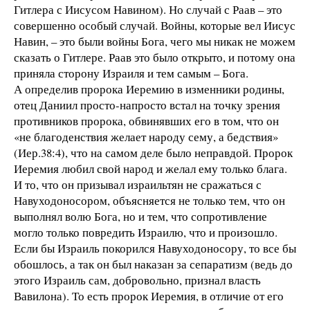
Гитлера с Иисусом Навином). Но случай с Раав – это
совершенно особый случай. Войны, которые вел Иисус
Навин, – это были войны Бога, чего мы никак не можем
сказать о Гитлере. Раав это было открыто, и потому она
приняла сторону Израиля и тем самым – Бога.
А определив пророка Иеремию в изменники родины,
отец Даниил просто-напросто встал на точку зрения
противников пророка, обвинявших его в том, что он
«не благоденствия желает народу сему, а бедствия»
(Иер.38:4), что на самом деле было неправдой. Пророк
Иеремия любил свой народ и желал ему только блага.
И то, что он призывал израильтян не сражаться с
Навуходоносором, объясняется не только тем, что он
выполнял волю Бога, но и тем, что сопротивление
могло только повредить Израилю, что и произошло.
Если бы Израиль покорился Навуходоносору, то все бы
обошлось, а так он был наказан за сепаратизм (ведь до
этого Израиль сам, добровольно, признал власть
Вавилона). То есть пророк Иеремия, в отличие от его