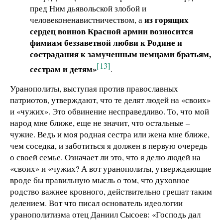
пред Ним дьявольской злобой и
из горящих
человеконенавистничеством, а
сердец воинов Красной армии возносится
фимиам беззаветной любви к Родине и
сострадания к замученным немцами братьям,
[13]
сестрам и детям»
.
Уранополиты, выступая против православных
патриотов, утверждают, что те делят людей на «своих»
и «чужих». Это обвинение несправедливо. То, что мой
народ мне ближе, еще не значит, что остальные –
чужие. Ведь и моя родная сестра или жена мне ближе,
чем соседка, и заботиться я должен в первую очередь
о своей семье. Означает ли это, что я делю людей на
«своих» и «чужих? А вот уранополиты, утверждающие
вроде бы правильную мысль о том, что духовное
родство важнее кровного, действительно грешат таким
делением. Вот что писал основатель идеологии
уранополитизма отец Даниил Сысоев: «Господь дал