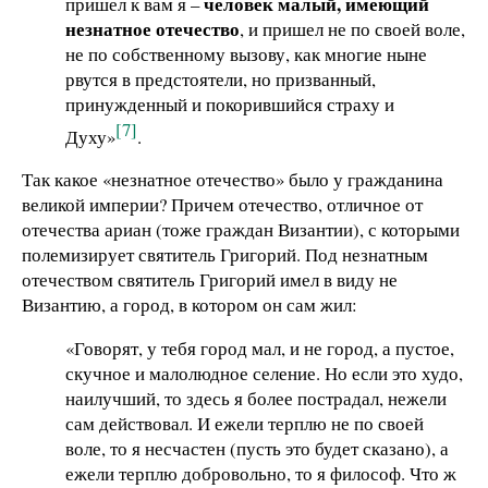
человек малый, имеющий
пришел к вам я –
незнатное отечество
, и пришел не по своей воле,
не по собственному вызову, как многие ныне
рвутся в предстоятели, но призванный,
принужденный и покорившийся страху и
[7]
Духу»
.
Так какое «незнатное отечество» было у гражданина
великой империи? Причем отечество, отличное от
отечества ариан (тоже граждан Византии), с которыми
полемизирует святитель Григорий. Под незнатным
отечеством святитель Григорий имел в виду не
Византию, а город, в котором он сам жил:
«Говорят, у тебя город мал, и не город, а пустое,
скучное и малолюдное селение. Но если это худо,
наилучший, то здесь я более пострадал, нежели
сам действовал. И ежели терплю не по своей
воле, то я несчастен (пусть это будет сказано), а
ежели терплю добровольно, то я философ. Что ж