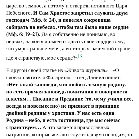
царство земное, а потому и отвергли истинного Царя
И Сам Христос запретил служить двум
Небесного.
господам (Мф. 6: 24), и повелел сокровища
собирать на небесах, чтобы там было наше сердце
(Мф. 6: 19–21).
Да я собственно не понимаю, во-
первых, на кой я должен отдавать свое сердце тому,
что умрет раньше меня, а во-вторых, зачем той стране,
[3]
где я странствую, мое сердце?»
В другой своей статье из «Живого журнала» – «О
словах святителя Филарета» – отец Даниил пишет:
Нет такой заповеди, что любить земную родину,
«
но есть прямая заповедь почитания и покорности
властям… Писание и Предание (то, чему учили все,
всегда и повсеместно) не признает в принципе
двойной родины у христиан. У нас есть одна
Родина – небо, и есть гостиница, где мы сейчас
странствуем…
А что касается православных
патриотов, которые желают служить двум господам, то