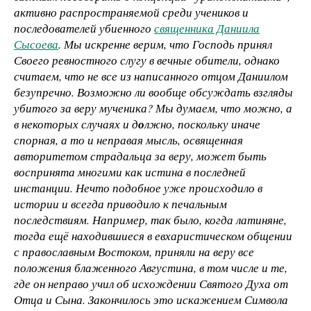
активно распространяемой среди учеников и
последователей убиенного
священника Даниила
Сысоева
. Мы искренне верим, что Господь принял
Своего ревностного слугу в вечные обители, однако
считаем, что не все из написанного отцом Даниилом
безупречно. Возможно ли вообще обсуждать взгляды
убитого за веру мученика? Мы думаем, что можно, а
в некоторых случаях и д
о
лжно, поскольку иначе
спорная, а то и неправая мысль, освященная
авторитетом страдальца за веру, может быть
воспринята многими как истина в последней
инстанции. Нечто подобное уже происходило в
истории и всегда приводило к печальным
последствиям. Например, так было, когда латиняне,
тогда ещё находившиеся в евхаристическом общении
с православным Востоком, приняли на веру все
положения блаженного Августина, в том числе и те,
где он неправо учил об исхождении Святого Духа от
Отца и Сына. Закончилось это искажением Символа