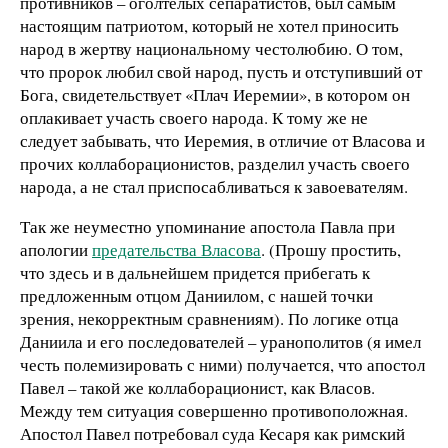
противников – оголтелых сепаратистов, был самым
настоящим патриотом, который не хотел приносить
народ в жертву национальному честолюбию. О том,
что пророк любил свой народ, пусть и отступивший от
Бога, свидетельствует «Плач Иеремии», в котором он
оплакивает участь своего народа. К тому же не
следует забывать, что Иеремия, в отличие от Власова и
прочих коллаборационистов, разделил участь своего
народа, а не стал приспосабливаться к завоевателям.
Так же неуместно упоминание апостола Павла при
апологии
предательства Власова
. (Прошу простить,
что здесь и в дальнейшем придется прибегать к
предложенным отцом Даниилом, с нашей точки
зрения, некорректным сравнениям). По логике отца
Даниила и его последователей – уранополитов (я имел
честь полемизировать с ними) получается, что апостол
Павел – такой же коллаборационист, как Власов.
Между тем ситуация совершенно противоположная.
Апостол Павел потребовал суда Кесаря как римский