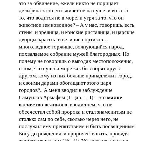
это за обвинение, ежели никто не порицает
дельфина за то, что живет не на суше, и вола за
то, что водится не в море, и угря за то, что он
животное земноводное? – А у нас, говоришь, есть
стены, и зрелища, и конские ристалища, и царские
дворцы, красота и величие портиков…
многолюдное торжище, волнующийся народ,
похваляемое собрание мужей благородных. Но
почему не говоришь о выгодах местоположения,
о том, что суша и море как бы спорят друг с
другом, кому из них больше принадлежит город,
и своими дарами обогащают этого царя
городов?.. А меня вводил в заблуждение
малое
Самуилов Армафем (1 Цар. 1: 1) – это
отечество великого
, вводил тем, что не
обесчестил собой пророка и стал знаменитым не
столько сам по себе, сколько через него, не
послужил ему препятствием и быть посвященным
Богу до рождения, и пророчествовать, провидя
задолго перед тем (Ис. 41: 26) даже не это одно,