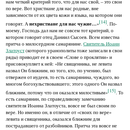
нам четкий критерий того, что для нас свой, – это свои
по вере. Вот христиане для нас родные, вне
зависимости от их цвета кожи и языка, на котором они
[14]
нехристиане для нас чужие…
говорят. А
»
. По-
моему, Господь дал нам не совсем тот критерий, о
котором говорит отец Даниил Сысоев. Всем известна
притча о милосердном самарянине.
Святитель Иоанн
Златоуст
(которого уранополиты тоже записали в свои
ряды) приводит ее в своем «Слове о проклятии» и
присовокупляет к ней: «Не священника, не левита
назвал Он ближним, но того, кто, по учению, был
отвержен от иудеев, то есть самарянина, чуждого, во
многом богохульствовавшего; этого одного Он назвал
[15]
ближним, потому что он оказался милостивым»
. То
есть самарянин, по справедливому замечанию
святителя Иоанна Златоуста, вовсе не был своим по
вере. Но именно он, в отличие от «своих по вере»
левита и священника, оказался ближним для
пострадавшего от разбойников. Притча эта вовсе не