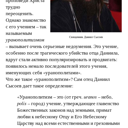
проповеди Христа
трудно
переоценить.
Однако знакомство
с его учением – так
называемым
Священник Даниил Сысоев
уранополитизмом
– вызывает очень серьезные недоумения. Это учение,
особенно после трагического убийства отца Даниила,
вдруг стали активно популяризировать и продвигать:
появилось немало последователей этого учения,
именующих себя «уранополитами».
Что же такое «уранополитизм»? Сам отец Даниил
Сысоев дает такое определение:
«Уранополитизм – это (от греч.
uranos
– небо,
polis
– город) учение, утверждающее главенство
Божественных законов над земными, примат
любви к небесному Отцу и Его Небесному
Царству над всеми естественными и греховными