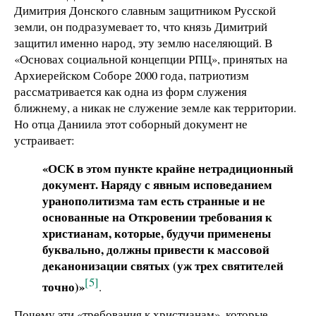
Димитрия Донского славным защитником Русской
земли, он подразумевает то, что князь Димитрий
защитил именно народ, эту землю населяющий. В
«Основах социальной концепции РПЦ», принятых на
Архиерейском Соборе 2000 года, патриотизм
рассматривается как одна из форм служения
ближнему, а никак не служение земле как территории.
Но отца Даниила этот соборный документ не
устраивает:
«ОСК в этом пункте крайне нетрадиционный
документ. Наряду с явным исповеданием
уранополитизма там есть странные и не
основанные на Откровении требования к
христианам, которые, будучи применены
буквально, должны привести к массовой
деканонизации святых (уж трех святителей
[5]
точно)»
.
Почему эти «требования к христианам», которые