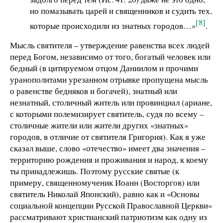
но помазывать царей и священников и судить тех,
[8]
которые происходили из знатных городов…»
.
Мысль святителя – утверждение равенства всех людей
перед Богом, независимо от того, богатый человек или
бедный (в цитируемом отцом Даниилом и прочими
уранополитами урезанном отрывке пропущена мысль
о равенстве бедняков и богачей), знатный или
незнатный, столичный житель или провинциал (ариане,
с которыми полемизирует святитель, судя по всему –
столичные жители или жители других «знатных»
городов, в отличие от святителя Григория). Как я уже
сказал выше, слово «отечество» имеет два значения –
территорию рождения и проживания и народ, к коему
ты принадлежишь. Поэтому русские святые (к
примеру, священномученик Иоанн (Восторгов) или
святитель Николай Японский), равно как и «Основы
социальной концепции Русской Православной Церкви»
рассматривают христианский патриотизм как одну из