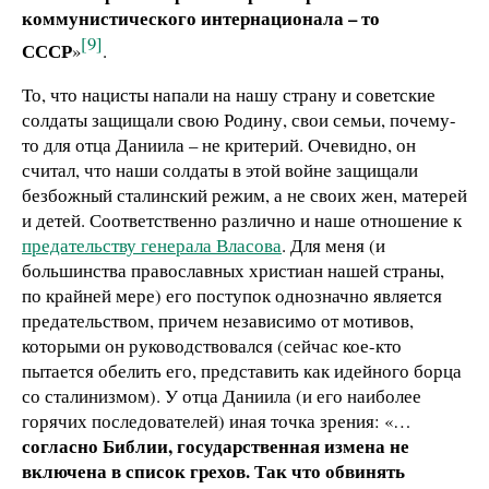
коммунистического интернационала – то
[9]
СССР
»
.
То, что нацисты напали на нашу страну и советские
солдаты защищали свою Родину, свои семьи, почему-
то для отца Даниила – не критерий. Очевидно, он
считал, что наши солдаты в этой войне защищали
безбожный сталинский режим, а не своих жен, матерей
и детей. Соответственно различно и наше отношение к
предательству генерала Власова
. Для меня (и
большинства православных христиан нашей страны,
по крайней мере) его поступок однозначно является
предательством, причем независимо от мотивов,
которыми он руководствовался (сейчас кое-кто
пытается обелить его, представить как идейного борца
со сталинизмом). У отца Даниила (и его наиболее
горячих последователей) иная точка зрения: «…
согласно Библии, государственная измена не
включена в список грехов. Так что обвинять