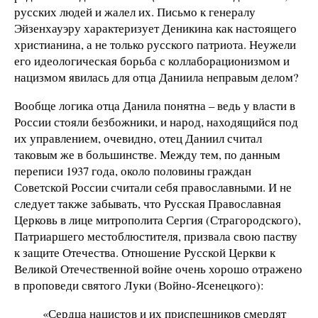
русских людей и жалел их. Письмо к генералу
Эйзенхауэру характеризует Деникина как настоящего
христианина, а не только русского патриота. Неужели
его идеологическая борьба с коллаборационизмом и
нацизмом явилась для отца Даниила неправым делом?
Вообще логика отца Данила понятна – ведь у власти в
России стояли безбожники, и народ, находящийся под
их управлением, очевидно, отец Даниил считал
таковым же в большинстве. Между тем, по данным
переписи 1937 года, около половины граждан
Советской России считали себя православными. И не
следует также забывать, что Русская Православная
Церковь в лице митрополита Сергия (Страгородского),
Патриаршего местоблюстителя, призвала свою паству
к защите Отечества. Отношение Русской Церкви к
Великой Отечественной войне очень хорошо отражено
в проповеди святого Луки (Войно-Ясенецкого):
«Сердца нацистов и их приспешников смердят