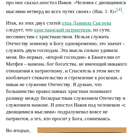
про них сказал апостол Иаков: «Человек с двоящимися
[4]
мыслями нетверд во всех путях своих» (Иак. 1: 8)»
.
Итак, из этих двух статей
отца Даниила Сысоева
следует, что
христианский патриотизм
, по сути,
несовместим с христианством. Нельзя служить
Отечеству земному и Богу одновременно, это значит –
служить двум господам. Эта мысль сильно удивила
меня. Во-первых, «второй господин» в Евангелии от
Матфея – мамона, бог богатства, не имеющий никакого
отношения к патриотизму, и Спаситель в этом месте
изобличает стяжательство и стремление к роскоши, а
никак не служение Отечеству. Я думаю, что
большинство православных христиан понимают
разницу между бескорыстным служением Отечеству и
служением мамоне. И апостол Иаков под человеком «с
двоящимися мыслями» подразумевал вовсе не
патриотов, а тех, кто просит у Бога, сомневаясь.
Во-вторых,