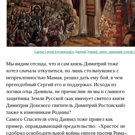
Святые Сергий Радонежский и Дмитрий Донской. Автор: священник Сергий 
Мы видим отсюда, что и сам князь Димитрий тоже
хотел сначала откупиться, но лишь столкнувшись с
непреклонностью Мамая, решил дать ему бой, в чем
преподобный Сергий его и поддержал. Исходя из
логики отца Даниила, не причислим ли мы и славного
защитника Земли Русской (как именует святого князя
Димитрия Донского святитель Димитрий Ростовский)
также к изменникам Родины?
Самого Спасителя отец Даниил тоже привел как
пример, оправдывающий предательство: «Христос не
одобрил освободительной войны евреев против Рима».