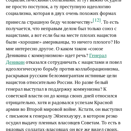
не просто поступок, а ту преступную идеологию
социализма, которая в двух очень похожих формах
[12]
принесла страшную беду человечеству»
. То есть
получается, что неправым делом был только союз с
нацистами, а вот если бы на месте плохих нацистов
были «хорошие» американцы, то ничего плохого? Но
мне интересно другое. О каком таком «союзе
Деникина с коммунизмом» идет речь?
Генерал
Деникин
отказался сотрудничать с нацистами и повел
идеологическую борьбу против коллаборационизма,
раскрывая русским белоэмигрантам истинные цели
нацистов относительно России. Но разве белый
генерал выступал в поддержку коммунизма? К
советской власти он до конца своих дней относился
отрицательно, хотя и радовался успехам Красной
армии во Второй мировой войне. Кстати, он выступил
с письмом к генералу Эйзенхауэру, в котором резко
осудил выдачу пленных власовцев Советам. То есть в
рядовых солдатах-власовцах он все же видел своих,