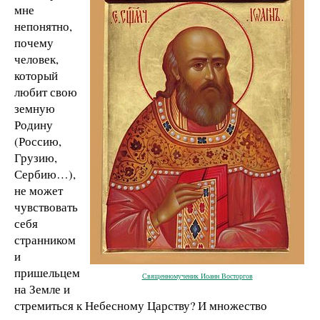
мне
непонятно,
почему
человек,
который
любит свою
земную
Родину
(Россию,
Грузию,
Сербию…),
не может
чувствовать
себя
странником
и
пришельцем
Священномученик Иоанн Восторгов
на Земле и
стремиться к Небесному Царству? И множество