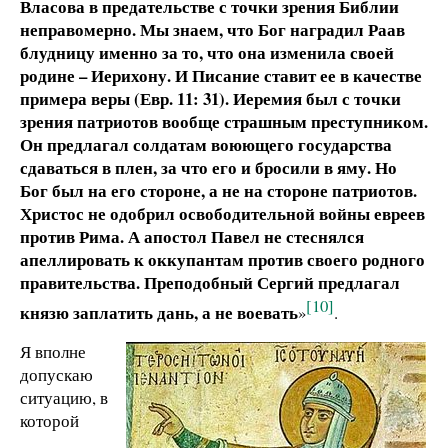
Власова в предательстве с точки зрения Библии
неправомерно. Мы знаем, что Бог наградил Раав
блудницу именно за то, что она изменила своей
родине – Иерихону. И Писание ставит ее в качестве
примера веры (Евр. 11: 31). Иеремия был с точки
зрения патриотов вообще страшным преступником.
Он предлагал солдатам воюющего государства
сдаваться в плен, за что его и бросили в яму. Но
Бог был на его стороне, а не на стороне патриотов.
Христос не одобрил освободительной войны евреев
против Рима. А апостол Павел не стеснялся
апеллировать к оккупантам против своего родного
правительства. Преподобный Сергий предлагал
[10]
князю заплатить дань, а не воевать
»
.
Я вполне
допускаю
ситуацию, в
которой