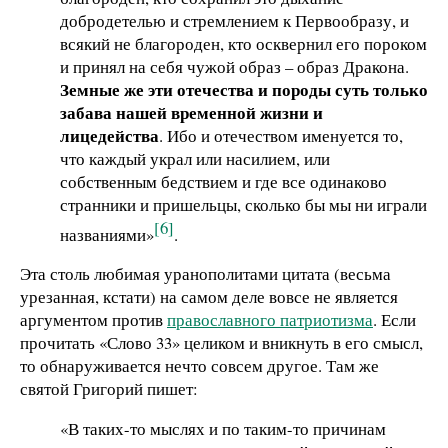
добродетелью и стремлением к Первообразу, и
всякий не благороден, кто осквернил его пороком
и принял на себя чужой образ – образ Дракона.
Земные же эти отечества и породы суть только
забава нашей временной жизни и
лицедейства
. Ибо и отечеством именуется то,
что каждый украл или насилием, или
собственным бедствием и где все одинаково
странники и пришельцы, сколько бы мы ни играли
[6]
названиями»
.
Эта столь любимая уранополитами цитата (весьма
урезанная, кстати) на самом деле вовсе не является
аргументом против
православного патриотизма
. Если
прочитать «Слово 33» целиком и вникнуть в его смысл,
то обнаруживается нечто совсем другое. Там же
святой Григорий пишет:
«В таких-то мыслях и по таким-то причинам