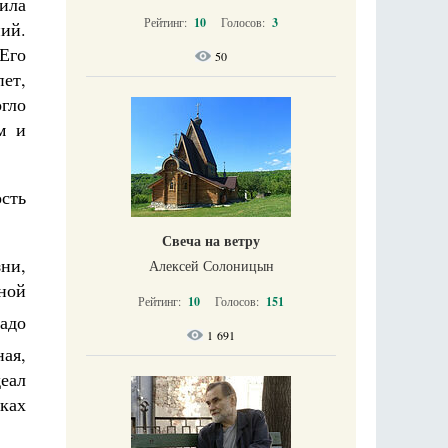
рила
Рейтинг:
10
Голосов:
3
ний.
Его
50
ет,
гло
м и
ость
Свеча на ветру
зни,
Алексей Солоницын
ной
Рейтинг:
10
Голосов:
151
адо
1 691
ная,
еал
уках