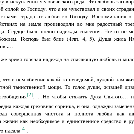
у в искуплении человеческого рода. Эта любовь загово
й силой ко Господу, что я не чувствовал и своих страда
вствами сердца от любви ко Господу. Воспоминания о 
йствиях на земле производили во мне радостный треп
ца. Сердце было полно надежды спасения. Ничто не мо
Божием. Господь был близ (Флп. 4, 5). Душа жила И
бовь…
о же время горячая надежда на спасающую любовь и мил
, что в нем «биение какой-то неведомой, чуждой нам жи
атной таинственной мощи. То голос души, жившей див
[2]
огообщения
. …Но чтобы стяжать Духа Святого… н
дна каждая греховная соринка, и она, однажды замечен
сюда совершенная чистота и полнота любви как ид
за жизни как необходимое и единственное средство в р
[4]
го идеала
.