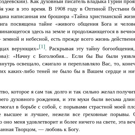
оздеевский). Как духовный писатель владыка Гурий про
Роман Котов
бя уже в это время. В 1908 году в Оптиной Пустыни б
дана написанная им брошюра «Тайна христианской жизн
ига посвящена тайне «живого общения Бога и челове
чинающегося здесь на земле и продолжающегося в вечно
емной и небесной, есть прежде всего жизнь действенн
[1]
рдцах верующих»
. Раскрывая эту тайну богообщения,
Как найти своё место в жизни
ова): «Начну с Боголюбия... Если бы Вы были уязвл
Кирилл Мурышев
нутрь освещало, сжигало и переплавляло Вас, то, коне
гих каких-либо теней не было бы в Вашем сердце и ни
во, которое я сам так долго и так сильно желал получи
его духовного рождения, и эти муки были весьма длин
могал в борьбе с собой, с порывами страстной моей пл
е высшее и лучшее, нежели все греховные порывы. 
о оно меня удовлетворит и более ничего на свете, эта ве
ванная Творцом, — любовь к Богу.