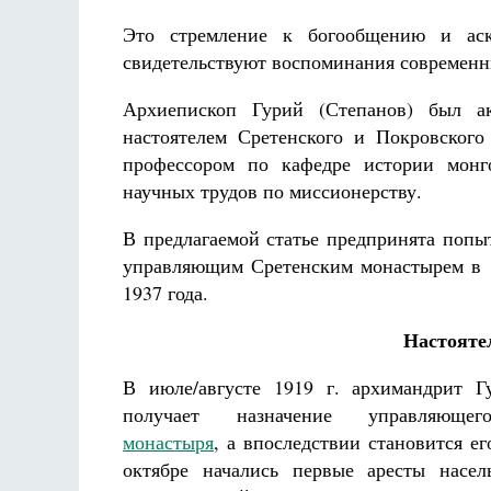
Это стремление к богообщению и аск
свидетельствуют воспоминания современн
Архиепископ Гурий (Степанов) был ак
настоятелем Сретенского и Покровского
профессором по кафедре истории монг
научных трудов по миссионерству.
В предлагаемой статье предпринята попы
управляющим Сретенским монастырем в 1
1937 года.
Настояте
В июле/августе 1919 г. архимандрит Г
получает назначение управляю
монастыря
, а впоследствии становится ег
октябре начались первые аресты насел