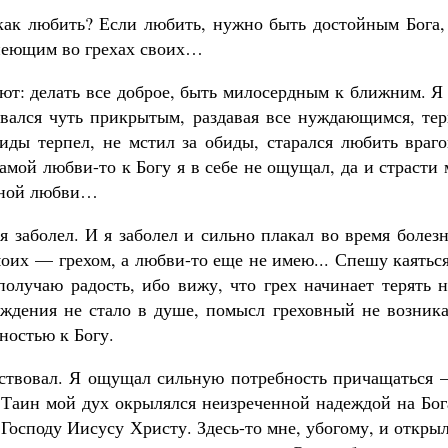
как любить? Если любить, нужно быть достойным Бога, 
снеющим во грехах своих…
ют: делать все доброе, быть милосердным к ближним. Я
тавался чуть прикрытым, раздавая все нуждающимся, те
биды терпел, не мстил за обиды, старался любить враг
амой любви-то к Богу я в себе не ощущал, да и страсти
енной любви…
я заболел. И я заболел и сильно плакал во время болез
моих — грехом, а любви-то еще не имею... Спешу каять
получаю радость, ибо вижу, что грех начинает терять 
аждения не стало в душе, помысл греховный не возника
ностью к Богу.
чувствовал. Я ощущал сильную потребность причащаться
аин мой дух окрылялся неизреченной надеждой на Бога
Господу Иисусу Христу. Здесь-то мне, убогому, и откры