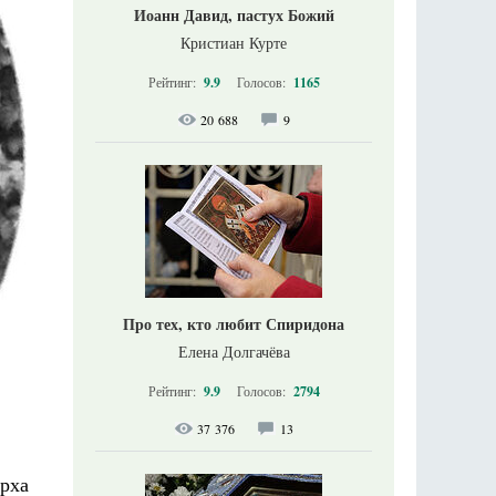
Иоанн Давид, пастух Божий
Кристиан Курте
Рейтинг:
9.9
Голосов:
1165
20 688
9
Про тех, кто любит Спиридона
Елена Долгачёва
Рейтинг:
9.9
Голосов:
2794
37 376
13
рха