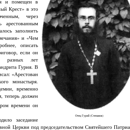
ря и помещен в
ый Крест» в это
ченным, через
ь арестованным
алось заполнить
мечания» и «Чем
робнее, описать
иговор, если он
ы разных лет
андрита Гурия. В
писал: «Арестован
кого монастыря.
демии, временно
м, теперь должен
ором времени он
Отец Гурий (Степанов)
одило заседание
вной Церкви под председательством Святейшего Патриа