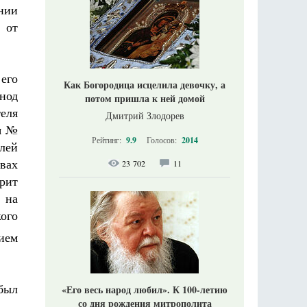
нии
 от
его
Как Богородица исцелила девочку, а
нод
потом пришла к ней домой
еля
Дмитрий Злодорев
я №
Рейтинг:
9.9
Голосов:
2014
елей
авах
23 702
11
дрит
 на
ого
ием
был
«Его весь народ любил». К 100-летию
со дня рождения митрополита