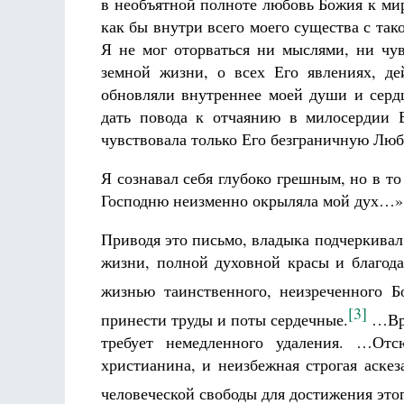
в необъятной полноте любовь Божия к мир
как бы внутри всего моего существа с тако
Я не мог оторваться ни мыслями, ни чу
земной жизни, о всех Его явлениях, де
обновляли внутреннее моей души и серд
дать повода к отчаянию в милосердии 
чувствовала только Его безграничную Лю
Я сознавал себя глубоко грешным, но в т
Господню неизменно окрыляла мой дух…»
Приводя это письмо, владыка подчеркивал
жизни, полной духовной красы и благод
жизнью таинственного, неизреченного Б
[3]
принести труды и поты сердечные.
…Вре
требует немедленного удаления. …От
христианина, и неизбежная строгая аске
человеческой свободы для достижения это