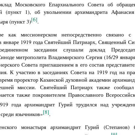
оклад Московского Епархиального Совета об обраще
й (пункт 1), об увольнении архимандрита Афанасия
[6]
ыря (пункт 3)
.
ре как миссионерском непосредственно связано с 
в январе 1919 года Святейший Патриарх, Священный Си
диненном заседании слушали доклад Председат
иноде митрополита Владимирского Сергия (16/29 январ
нерского Совета приглашением в его состав представит
ния. К участию в заседаниях Совета на 1919 год на пр
 время проректор Казанской духовной академии архиман
нешней миссии. Святейший Патриарх также сообщал
чается также покровителем Православного Всероссийск
919 года архимандрит Гурий трудился над учрежден
[8]
 среди язычников»
.
енского монастыря архимандрит Гурий (Степанов) 
[9]