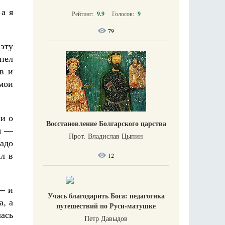
а я
Рейтинг:
9.9
Голосов:
9
79
 эту
рпел
ов и
 мои
ни о
Восстановление Болгарского царства
ся —
Прот. Владислав Цыпин
надо
л в
12
 — и
Учась благодарить Бога: педагогика
, а
путешествий по Руси-матушке
лась
Петр Давыдов