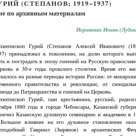
ИЙ (СТЕПАНОВ; 1919–1937)
е по архивным материалам
Иеромонах Иоанн (Лудищ
хиепископ Гурий (Степанов Алексей Иванович) (18
37) принадлежал к поколению, на долю которого вып
ть и пострадать в эпоху гонений на Русскую православ
рковь в 30-е годы прошлого столетия. Время его жи
ишлось на разные периоды истории России: от монархии
еменного правительства и революции; от синодальн
риода до Патриаршества и гонений на Церковь.
хиепископ Гурий, сын крестьянина, русский, родилс
тября 1880 года в городе Чебоксары, Казанской губерн
ончил Казанскую духовную семинарию и академию в 1
 Большое влияние на его духовное становление оказ
Великомученик Георгий Победоносец. Н
еподобный Гавриил (Зырянов) и архиепископ Фео
святого