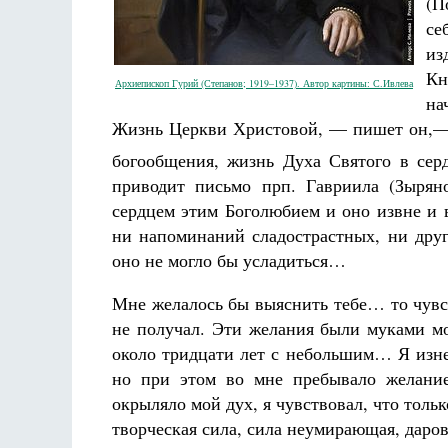
(П
се
из
Кн
Архиепископ Гурий (Степанов; 1919–1937). Автор картины: С.Ивлева
на
Жизнь Церкви Христовой, — пишет он,— з
богообщения, жизнь Духа Святого в се
Разлуки не будет
Фредерика де Грааф
приводит письмо прп. Гавриила (Зырян
сердцем этим Боголюбием и оно извне и в
ни напоминаний сладострастных, ни дру
оно не могло бы усладиться…
Мне желалось бы выяснить тебе… то чувст
не получал. Эти желания были муками мо
около тридцати лет с небольшим… Я изне
но при этом во мне пребывало желани
окрыляло мой дух, я чувствовал, что тольк
творческая сила, сила неумирающая, даро