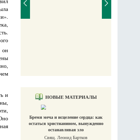
явил
ыла
и».
ка,
сть.
ого
 он
ены
чно,
чем
ть и
НОВЫЕ МАТЕРИАЛЫ
ны,
оти,
Бремя меча и исцеление сердца: как
Оно
остаться христианином, вынужденно
чная
останавливая зло
Свящ. Леонид Бартков