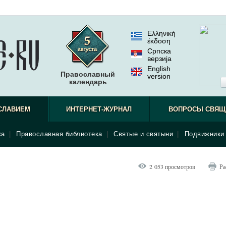
Ελληνική
έκδοση
Српска
верзиjа
English
Православный
version
календарь
СЛАВИЕМ
ИНТЕРНЕТ-ЖУРНАЛ
ВОПРОСЫ СВЯЩ
ка
|
Православная библиотека
|
Святые и святыни
|
Подвижники 
2 053 просмотров
Ра