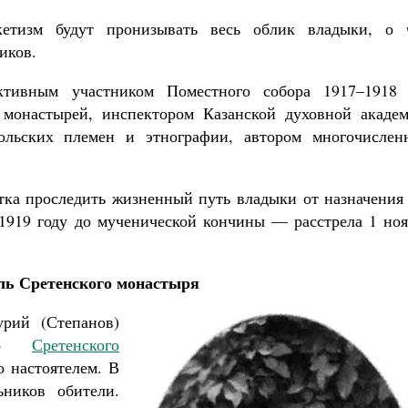
етизм будут пронизывать весь облик владыки, о 
иков.
тивным участником Поместного собора 1917–1918 г
 монастырей, инспектором Казанской духовной академ
ольских племен и этнографии, автором многочислен
тка проследить жизненный путь владыки от назначения 
919 году до мученической кончины — расстрела 1 ноя
ль Сретенского монастыря
урий (Степанов)
щего
Сретенского
о настоятелем. В
ьников обители.