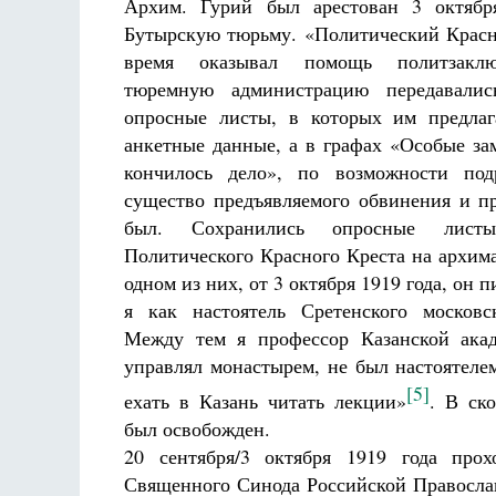
Архим. Гурий был арестован 3 октяб
Бутырскую тюрьму. «Политический Красн
время оказывал помощь политзаклю
тюремную администрацию передавалис
опросные листы, в которых им предлаг
анкетные данные, а в графах «Особые за
кончилось дело», по возможности под
существо предъявляемого обвинения и пр
был. Сохранились опросные лист
Политического Красного Креста на архим
одном из них, от 3 октября 1919 года, он 
я как настоятель Сретенского московс
Между тем я профессор Казанской ака
управлял монастырем, не был настоятеле
[5]
ехать в Казань читать лекции»
. В ск
был освобожден.
20 сентября/3 октября 1919 года прох
Священного Синода Российской Правосла