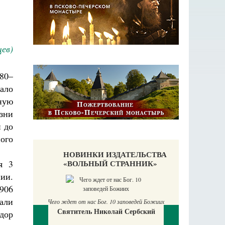
ев)
80–
ало
ную
зни
 до
ого
НОВИНКИ ИЗДАТЕЛЬСТВА
«ВОЛЬНЫЙ СТРАННИК»
я 3
ии.
906
П
али
Е
Чего ждет от нас Бог. 10 заповедей Божиих
Святитель Николай Сербский
аучись у
дор