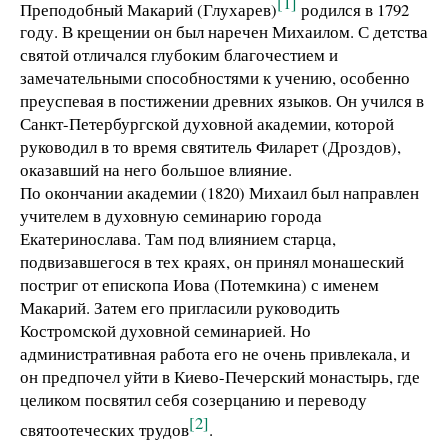
[1]
Преподобный Макарий (Глухарев)
родился в 1792
году. В крещении он был наречен Михаилом. С детства
святой отличался глубоким благочестием и
замечательными способностями к учению, особенно
преуспевая в постижении древних языков. Он учился в
Санкт-Петербургской духовной академии, которой
руководил в то время святитель Филарет (Дроздов),
оказавший на него большое влияние.
По окончании академии (1820) Михаил был направлен
учителем в духовную семинарию города
Екатеринослава. Там под влиянием старца,
подвизавшегося в тех краях, он принял монашеский
постриг от епископа Иова (Потемкина) с именем
Макарий. Затем его пригласили руководить
Костромской духовной семинарией. Но
административная работа его не очень привлекала, и
он предпочел уйти в Киево-Печерский монастырь, где
целиком посвятил себя созерцанию и переводу
[2]
святоотеческих трудов
.