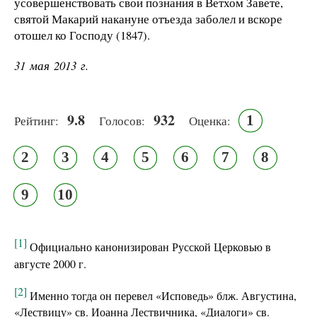
усовершенствовать свои познания в Ветхом Завете,
святой Макарий накануне отъезда заболел и вскоре
отошел ко Господу (1847).
31 мая 2013 г.
9.8
932
1
Рейтинг:
Голосов:
Оценка:
2
3
4
5
6
7
8
9
10
[1]
Официально канонизирован Русской Церковью в
августе 2000 г.
[2]
Именно тогда он перевел «Исповедь» блж. Августина,
«Лествицу» св. Иоанна Лествичника, «Диалоги» св.