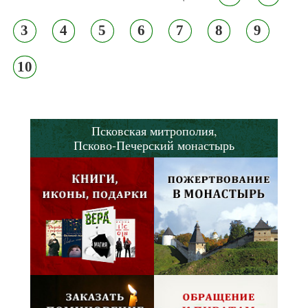
3
4
5
6
7
8
9
10
Псковская митрополия,
Псково-Печерский монастырь