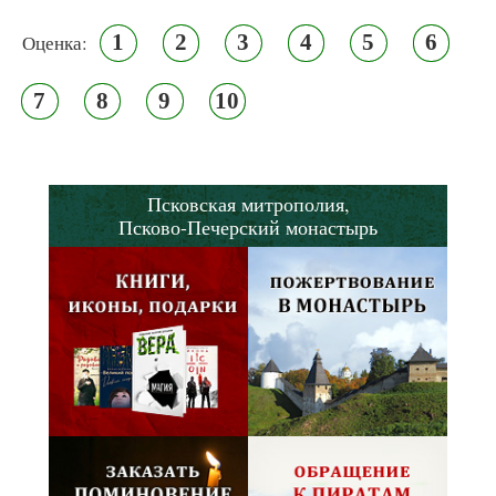
1
2
3
4
5
6
Оценка:
7
8
9
10
Псковская митрополия,
Псково-Печерский монастырь