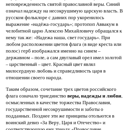
неповрежденность святой православной веры. Синий
означал надежду на несокрушимую царскую власть. В
русском фольклоре с давних пор укоренилось
выражение «надёжа-государь»; протопоп Аввакум в
челобитной царю Алексею Михайловичу обращался к
нему так же: «Надежа наша, свет государь». При
любом расположении цветов флага (в виде креста или
полос) герб изображался именно на синем –
державном – поле, а сам двуглавый орел имел золотой
– царственный – цвет. Красный цвет являл
милосердную любовь и справедливость царя в
отношении своего народа.
Таким образом, сочетание трех цветов российского
веры, надежды и любви
флага означало триединство
,
осмысленных в качестве торжества Православия,
государственной несокрушимости и заботы о
подданных. Позднее эти же принципы отольются в
воинский девиз «За Веру, Царя и Отечество» и
соответствующую ему триаду «Православие.