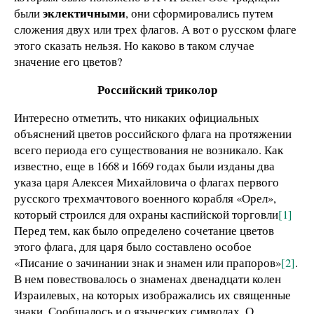
эклектичными
были
, они сформировались путем
сложения двух или трех флагов. А вот о русском флаге
этого сказать нельзя. Но каково в таком случае
значение его цветов?
Российский триколор
Интересно отметить, что никаких официальных
объяснений цветов российского флага на протяжении
всего периода его существования не возникало. Как
известно, еще в 1668 и 1669 годах были изданы два
указа царя Алексея Михайловича о флагах первого
русского трехмачтового военного корабля «Орел»,
который строился для охраны каспийской торговли
[1]
Перед тем, как было определено сочетание цветов
этого флага, для царя было составлено особое
«Писание о зачинании знак и знамен или прапоров»
[2]
.
В нем повествовалось о знаменах двенадцати колен
Израилевых, на которых изображались их священные
знаки. Сообщалось и о языческих символах. О