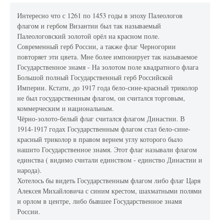
Интересно что с 1261 по 1453 годы в эпоху Палеологов
флагом и гербом Византии был так называемый
Палеологовский золотой орёл на красном поле.
Современный герб России, а также флаг Черногории
повторяет эти цвета. Мне более импонирует так называемое
Государственное знамя - На золотом поле квадратного флага
Большой полный Государственный герб Российской
Империи. Кстати, до 1917 года бело-сине-красный триколор
не был государственным флагом, он считался торговым,
коммерческим и национальным.
Чёрно-золото-белый флаг считался флагом Династии. В
1914-1917 годах Государственным флагом стал бело-сине-
красный триколор в правом вернем углу которого было
нашито Государственное знамя. Этот флаг называли флагом
единства ( видимо считали единством - единство Династии и
народа).
Хотелось бы видеть Государственным флагом либо флаг Царя
Алексея Михайловича с синим крестом, шахматными полями
и орлом в центре, либо бывшее Государственное знамя
России.