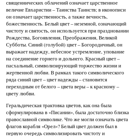
священнических облачений означает царственное
величие Евхаристии – Таинства Таинств; в иконописи
он означает царственность, а также вечность,
божественность. Белый цвет – неземной, означающий
чистоту и святость, он используется при праздновании
Рождества, Богоявления, Преображения, Великой
Субботы. Синий (голубой) цвет – Богородичный, он
выражает надежду, небесное устремление, упование
на соединение горнего и дольнего. Красный цвет –
пасхальный, символизирующий торжество жизни и
жертвенной любви. В рамках такого символического
ряда синий цвет – цвет надежды – становится
переходным от белого – цвета веры – к красному –
цвету любви.
Геральдическая трактовка цветов, как она была
сформулирована в «Писании», была достаточно близка
православной символике. Что же могли означать цвета
флагов корабля «Орел»? Белый цвет должен был в
первую очередь символизировать чистоту и