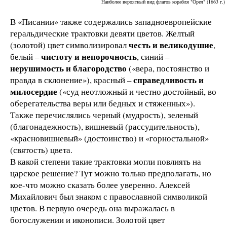
Наиболее вероятный вид флагов корабля "Орел" (1663 г.)
В «Писании» также содержались западноевропейские
геральдические трактовки девяти цветов. Желтый
честь и великодушие
(золотой) цвет символизировал
,
чистоту и непорочность
белый –
, синий –
нерушимость и благородство
(«вера, постоянство и
справедливость и
правда в склонение»), красный –
милосердие
(«суд неотложный и честно достойный, во
оберегательства веры или бедных и стяженных»).
Также перечислялись черный (мудрость), зеленый
(благонадежность), вишневый (рассудительность),
«красновишневый» (достоинство) и «горностальной»
(святость) цвета.
В какой степени такие трактовки могли повлиять на
царское решение? Тут можно только предполагать, но
кое-что можно сказать более уверенно. Алексей
Михайлович был знаком с православной символикой
цветов. В первую очередь она выражалась в
богослужении и иконописи. Золотой цвет