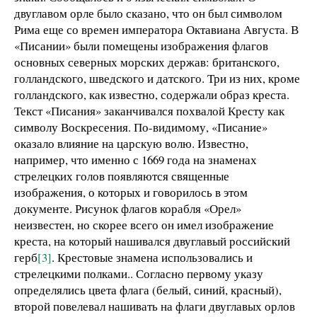
двуглавом орле было сказано, что он был символом
Рима еще со времен императора Октавиана Августа. В
«Писании» были помещены изображения флагов
основных северных морских держав: британского,
голландского, шведского и датского. Три из них, кроме
голландского, как известно, содержали образ креста.
Текст «Писания» заканчивался похвалой Кресту как
символу Воскресения. По-видимому, «Писание»
оказало влияние на царскую волю. Известно,
например, что именно с 1669 года на знаменах
стрелецких голов появляются священные
изображения, о которых и говорилось в этом
документе. Рисунок флагов корабля «Орел»
неизвестен, но скорее всего он имел изображение
креста, на который нашивался двуглавый российский
герб
[3]
. Крестовые знамена использовались и
стрелецкими полками.. Согласно первому указу
определялись цвета флага (белый, синий, красный),
второй повелевал нашивать на флаги двуглавых орлов