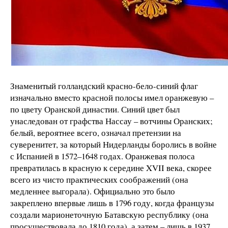
Знаменитый голландский красно-бело-синий флаг
изначально вместо красной полосы имел оранжевую –
по цвету Оранской династии. Синий цвет был
унаследован от графства Нассау – вотчины Оранских;
белый, вероятнее всего, означал претензии на
суверенитет, за который Нидерланды боролись в войне
с Испанией в 1572–1648 годах. Оранжевая полоса
превратилась в красную к середине XVII века, скорее
всего из чисто практических соображений (она
медленнее выгорала). Официально это было
закреплено впервые лишь в 1796 году, когда французы
создали марионеточную Батавскую республику (она
просуществовала до 1810 года), а затем – лишь в 1937