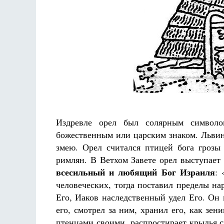
Разлуки не будет
Фредерика де Грааф
Издревле орел был солярным символ
божественным или царским знаком. Льви
змею. Орел считался птицей бога гроз
римлян. В Ветхом Завете орел выступает
всесильный и любящий Бог Израиля
: 
человеческих, тогда поставил пределы на
Его, Иаков наследственный удел Его. Он 
его, смотрел за ним, хранил его, как зен
птенцами своими, распростирает крылья св