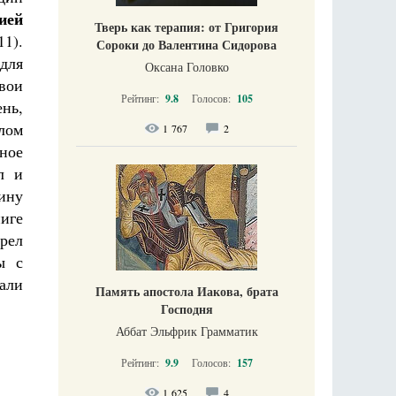
ией
Тверь как терапия: от Григория
11).
Сороки до Валентина Сидорова
для
Оксана Головко
свои
Рейтинг:
9.8
Голосов:
105
ень,
лом
1 767
2
ное
л и
рину
ниге
орел
ы с
тали
Память апостола Иакова, брата
Господня
Аббат Эльфрик Грамматик
Рейтинг:
9.9
Голосов:
157
1 625
4