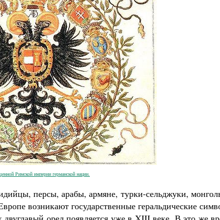
енной Римской империи германской нации.
идийцы, персы, арабы, армяне, турки-сельджуки, монгол
 Европе возникают государственные геральдические сим
 двуглавый орел появляется уже в XIII веке. В это же в