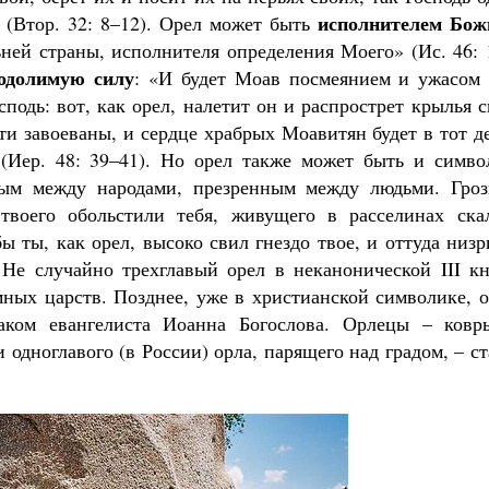
исполнителем Бож
 (Втор. 32: 8–12). Орел может быть
льней страны, исполнителя определения Моего» (Ис. 46: 
одолимую силу
: «И будет Моав посмеянием и ужасом 
подь: вот, как орел, налетит он и распрострет крылья 
ти завоеваны, и сердце храбрых Моавитян будет в тот д
(Иер. 48: 39–41). Но орел также может быть и симво
лым между народами, презренным между людьми. Гроз
твоего обольстили тебя, живущего в расселинах ска
 ты, как орел, высоко свил гнездо твое, и оттуда низ
. Не случайно трехглавый орел в неканонической III к
емных царств. Позднее, уже в христианской символике, 
наком евангелиста Иоанна Богослова. Орлецы – ковр
 одноглавого (в России) орла, парящего над градом, – с