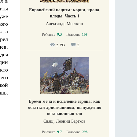
я в
етты
Европейский нацизм: корни, крона,
 уже
плоды. Часть 1
ого
Александр Мосякин
», а
Рейтинг:
9.3
Голосов:
105
орел
2 393
2
цев,
дея
Один
кто
 его
кой
ешь,
Бремя меча и исцеление сердца: как
остаться христианином, вынужденно
останавливая зло
Свящ. Леонид Бартков
Рейтинг:
9.7
Голосов:
298