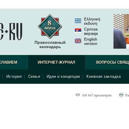
Ελληνική
έκδοση
Српска
верзиjа
English
Православный
version
календарь
СЛАВИЕМ
ИНТЕРНЕТ-ЖУРНАЛ
ВОПРОСЫ СВЯЩ
|
История
|
Семья
|
Идеи и концепции
|
Книжная закладка
100 847 просмотров
Ра