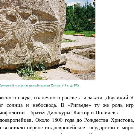
браженный на воротах царской столицы Хаттусы (13 в. до РХ).
есного свода, солнечного рассвета и заката. Двуликий 
ог солнца и небосвода. В «Ригведе» ту же роль игр
мифологии – братья Диоскуры: Кастор и Полидевк.
оевропейцев. Около 1800 года до Рождества Христова,
 возникло первое индоевропейское государство в миро