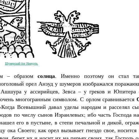
Великомученик Георгий Победоносец. Н
святого
Роман Котов
Как найти своё место в жизни
Кирилл Мурышев
Шумерский бог Нинурта.
солнца
ом – образом
. Именно поэтому он стал та
ноголовый орел Анзуд у шумеров изображался поражаю
ы Ашшура у ассирийцев, Зевса – у греков и Юпитера 
 очень многогранным символом. С орлом сравнивается
«Когда Всевышний давал уделы народам и расселял сы
родов по числу сынов Израилевых; ибо часть Господа н
нашел его в пустыне, в степи печальной и дикой, огра
ицу ока Своего; как орел вызывает гнездо свое, носится
ои, берет их и носит их на перьях своих, так Господь 