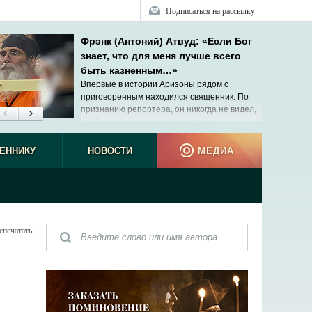
Подписаться на рассылку
Фрэнк (Антоний) Атвуд: «Если Бог
знает, что для меня лучше всего
быть казненным…»
Впервые в истории Аризоны рядом с
приговоренным находился священник. По
признанию репортера, он никогда не видел,
чтобы казнь проходила так мирно.
ЕННИКУ
НОВОСТИ
МЕДИА
спечатать