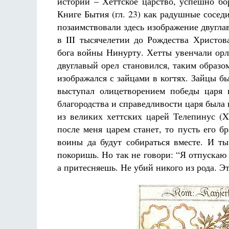
истории – Хеттское царство, успешно б
Книге Бытия (гл. 23) как радушные сосе
позаимствовали здесь изображение двугла
в III тысячелетии до Рождества Христов
бога войны Нинурту. Хетты увенчали орл
двуглавый орел становился, таким образо
изображался с зайцами в когтях. Зайцы б
выступал олицетворением победы царя н
благородства и справедливости царя была
из великих хеттских царей Телепинус (X
после меня царем станет, то пусть его бр
воины да будут собираться вместе. И ты
покоришь. Но так не говори: “Я отпускаю 
а притесняешь. Не убий никого из рода. Эт