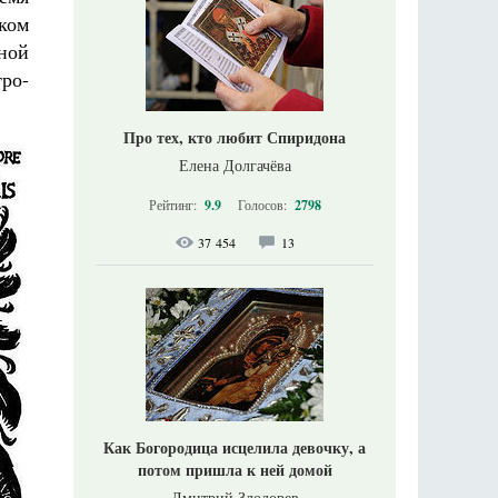
ском
нной
ро-
Про тех, кто любит Спиридона
Елена Долгачёва
Рейтинг:
9.9
Голосов:
2798
37 454
13
Как Богородица исцелила девочку, а
потом пришла к ней домой
Дмитрий Злодорев