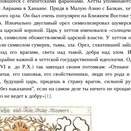
оровшееся с египетскими фараонами. Хетты упоминаютс
ди Авраама в Ханаане. Придя в Малую Азию с Балкан, х
вого орла. Он был очень популярен на Ближнем Востоке
а. Изначально двуглавый орел символизировал шумерск
а царской короной. Царь у хеттов именовался «солнцем
м, символом обожествляемой царской власти. У хеттов 
ыли символом сумерек, тьмы, зла. Орел, схвативший зай
ад его врагами, света над тьмой, добра над злом. И
 крайне важной в хеттской государственной идеологии. 
VI в. до Р.Х.) так завещал своим потомкам: «Отныне 
атья, его сыновья, его свойственники, люди его рода и
, будущий царь, придешь в страну врагов, сильной ру
без наказания”, если на самом деле ты ничего не проща
о не ведет к добру»
[1]
.