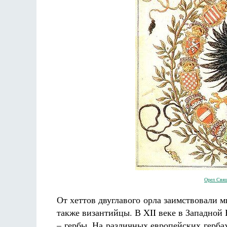
Орел Свящ
От хеттов двуглавого орла заимствовали м
также византийцы. В XII веке в Западной
– гербы. На различных европейских гербах