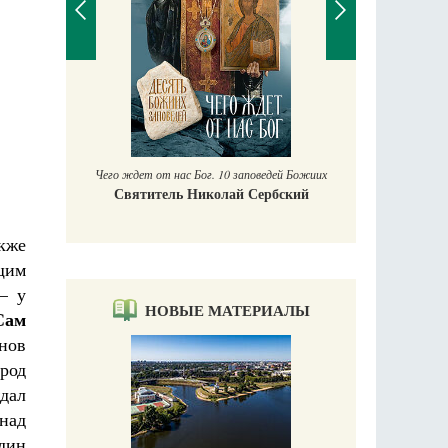
П
Е
аучись у
Чего ждет от нас Бог. 10 заповедей Божиих
Святитель Николай Сербский
кже
щим
– у
НОВЫЕ МАТЕРИАЛЫ
Сам
нов
арод
ждал
 над
один