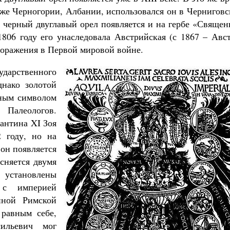
кже Черногории, Албании, использовался он в Чернигов
а черный двуглавый орел появляется и на гербе «Свяще
806 году его унаследовала Австрийская (с 1867 – Авст
поражения в Первой мировой войне.
дарственного
днако золотой
чным символом
 Палеологов.
антина XI Зоя
 году, но на
 он появляется
ясняется двумя
становлены
 с империей
нной Римской
 равным себе,
ильевич мог