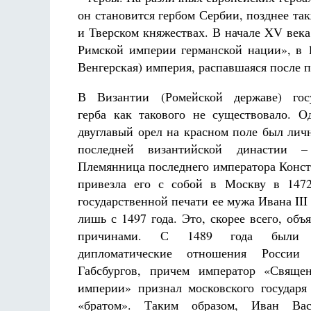
он становится гербом Сербии, позднее та
и Тверском княжествах. В начале XV век
Римской империи германской нации», в 1
Венгерская) империя, распавшаяся после 
В Византии (Ромейской державе) госу
герба как такового не существовало. О
двуглавый орел на красном поле был ли
последней византийской династии –
Племянница последнего императора Конст
привезла его с собой в Москву в 1472
государственной печати ее мужа Ивана III
лишь с 1497 года. Это, скорее всего, объ
причинами. С 1489 года были у
дипломатические отношения России
Габсбургов, причем император «Свяще
империи» признал московского государя
«братом». Таким образом, Иван Вас