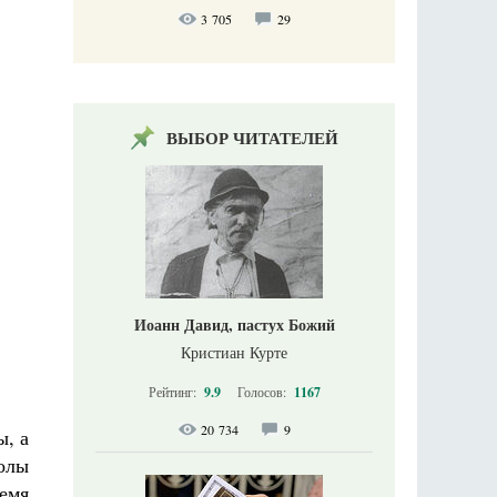
3 705
29
ВЫБОР ЧИТАТЕЛЕЙ
Иоанн Давид, пастух Божий
Кристиан Курте
Рейтинг:
9.9
Голосов:
1167
20 734
9
ы, а
волы
ремя