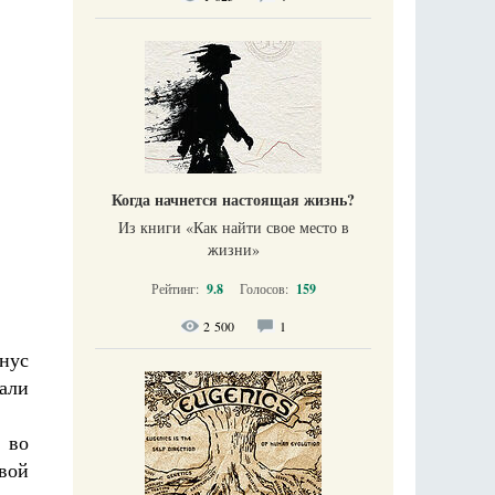
Когда начнется настоящая жизнь?
Из книги «Как найти свое место в
жизни​»
Рейтинг:
9.8
Голосов:
159
2 500
1
Янус
али
 во
вой