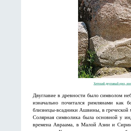
Хеттский двуглавый орел, изо
Двуглавие в древности было символом неб
изначально почитался римлянами как б
близнецы-всадники Ашвины, в греческой 
Солярная символика была основной у инд
времена Авраама, в Малой Азии и Сирии