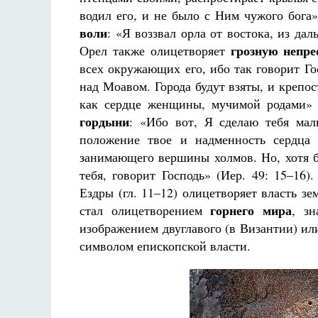
водил его, и не было с Ним чужого бога»
воли
: «Я воззвал орла от востока, из да
грозную непре
Орел также олицетворяет
всех окружающих его, ибо так говорит Гос
над Моавом. Города будут взяты, и крепос
как сердце женщины, мучимой родами» 
гордыни
: «Ибо вот, Я сделаю тебя ма
положение твое и надменность сердца 
занимающего вершины холмов. Но, хотя бы
тебя, говорит Господь» (Иер. 49: 15–16)
Ездры (гл. 11–12) олицетворяет власть з
горнего мира
стал олицетворением
, з
изображением двуглавого (в Византии) или
символом епископской власти.