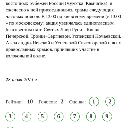
восточных рубежей России (Чукотка, Камчатка), и
ежечасно к ней присоединялись храмы следующих
часовых поясов. В 12.00 по киевскому времени (в 13.00
– по московскому) акция увенчалась единогласным
благовестом пяти Святых Лавр Руси – Киево-
Печерской, Троице-Сергиевой, Успенской Почаевской,
Александро-Невской и Успенской Святогорской и всех
православных храмов, принявших участие в
колокольной волне.
28 июля 2013 г.
10
2
1
2
Рейтинг:
Голосов:
Оценка:
3
4
5
6
7
8
9