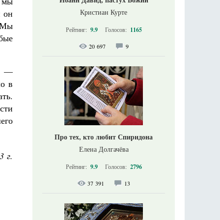
 мы
и он
Кристиан Курте
. Мы
Рейтинг:
9.9
Голосов:
1165
обые
20 697
9
, —
о в
ть.
асти
его
Про тех, кто любит Спиридона
Елена Долгачёва
3 г.
Рейтинг:
9.9
Голосов:
2796
37 391
13