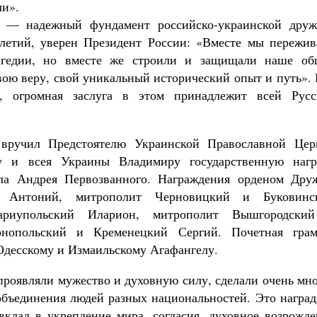
ли».
и — надежный фундамент российско-украинской друж
олетий, уверен Президент России: «Вместе мы пережив
рагедии, но вместе же строили и защищали наше об
вою веру, свой уникальный исторический опыт и путь».
а, огромная заслуга в этом принадлежит всей Русс
вручил Предстоятелю Украинской Православной Цер
у и всея Украины Владимиру государственную нагр
ла Андрея Первозванного. Награждения орденом Дру
й Антоний, митрополит Черновицкий и Буковинс
риупольский Иларион, митрополит Вышгородски
рнопольский и Кременецкий Сергий. Почетная грам
Одесскому и Измаильскому Агафангелу.
проявляли мужество и духовную силу, сделали очень мн
 объединения людей разных национальностей. Это награ
вклад в укрепление мира, согласия, духовное возрожде