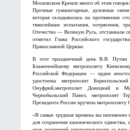
Московском Кремле много об этом говори
Прочные гуманитарные, духовные связ
которая складывалась на протяжении ст
тяжелейшие испытания, потрясения, т
Отечество — Великую Русь, отстаивали с
отметил Глава Российского государств
Православной Церкви.
В этот праздничный день В.В. Путин 
Блаженнейшему митрополиту Киевском
Российской Федерации — орден апосто
удостоены митрополит Бориспольски
Онуфрий,митрополит Донецкий и Ма
Чернобыльский Павел, митрополит Те
Президента России вручена митрополиту 
«В самые трудные времена вы неизменно 
для сохранения канонического единства,
знак искренней признательности за ваш 