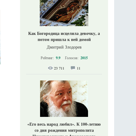
Как Богородица исцелила девочку, а
потом пришла к ней домой
Дмитрий Злодорев
Рейтинг:
9.9
Голосов:
2015
23 711
11
«Его весь народ любил». К 100-летию
со дня рождения митрополита