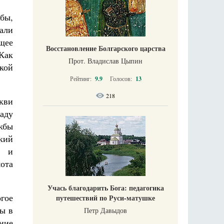
бы,
али
щее
Восстановление Болгарского царства
 Как
Прот. Владислав Цыпин
кой
Рейтинг:
9.9
Голосов:
13
218
кви
аду
жбы
кий
й и
ота
Учась благодарить Бога: педагогика
огое
путешествий по Руси-матушке
ды в
Петр Давыдов
ние