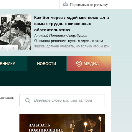
Подписаться на рассылку
Как Бог через людей мне помогал в
самых трудных жизненных
обстоятельствах
Алексей Петрович Арцыбушев
Я принял решение: пусть я здесь, в этом
ящике, должен умереть, но только чтобы из-
за меня никто не сел.
наблюд
ЕННИКУ
НОВОСТИ
МЕДИА
спечатать