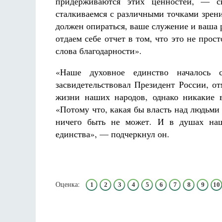
придерживаются этих ценностей, — с
сталкиваемся с различными точками зрени
должен опираться, ваше служение и ваша
отдаем себе отчет в том, что это не прос
слова благодарности».
«Наше духовное единство началось
засвидетельствовал Президент России, о
жизни наших народов, однако никакие в
«Потому что, какая бы власть над людьми 
ничего быть не может. И в душах наш
единства», — подчеркнул он.
Оценка:
1
2
3
4
5
6
7
8
9
10