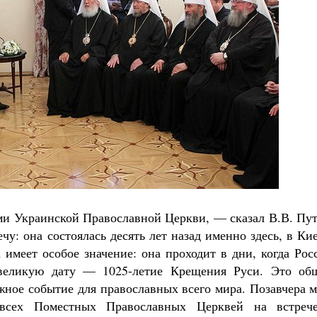
Роман Котов
Как найти своё место в жизни
Кирилл Мурышев
ами Украинской Православной Церкви, — сказал В.В. Пу
: она состоялась десять лет назад именно здесь, в Ки
 имеет особое значение: она проходит в дни, когда Рос
 великую дату — 1025-летие Крещения Руси. Это об
жное событие для православных всего мира. Позавчера 
 всех Поместных Православных Церквей на встреч