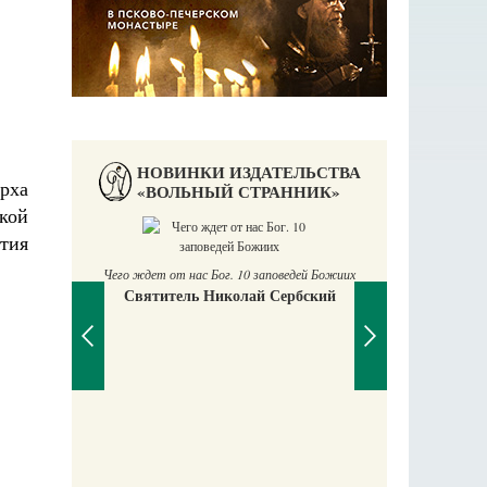
НОВИНКИ ИЗДАТЕЛЬСТВА
рха
«ВОЛЬНЫЙ СТРАННИК»
кой
тия
Чего ждет от нас Бог. 10 заповедей Божиих
Святитель Николай Сербский
П
Е
аучись у