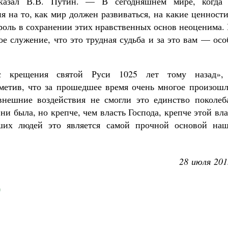
казал В.В. Путин. — В сегодняшнем мире, когда
я на то, как мир должен развиваться, на какие ценност
 роль в сохранении этих нравственных основ неоценима
тое служение, что это трудная судьба и за это вам — ос
 с крещения святой Руси 1025 лет тому назад»
тметив, что за прошедшее время очень многое произошл
нешние воздействия не смогли это единство поколеба
ни была, но крепче, чем власть Господа, крепче этой вл
их людей это является самой прочной основой наш
28 июля 201