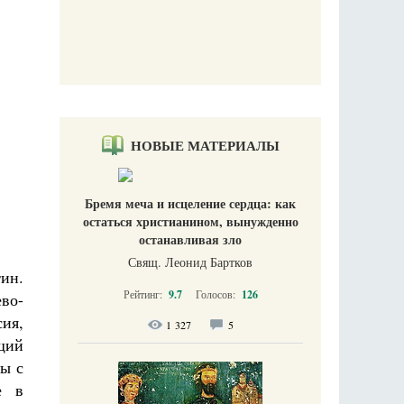
НОВЫЕ МАТЕРИАЛЫ
Бремя меча и исцеление сердца: как
остаться христианином, вынужденно
останавливая зло
Свящ. Леонид Бартков
тин.
Рейтинг:
9.7
Голосов:
126
ево-
сия,
1 327
5
щий
мы с
е в