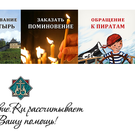
олия,
Псково-Печерский монастырь