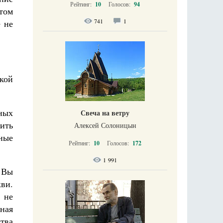
Рейтинг:
10
Голосов:
94
том
741
1
 не
кой
ных
Свеча на ветру
ить
Алексей Солоницын
ные
Рейтинг:
10
Голосов:
172
1 991
. Вы
ви.
 не
ная
тва