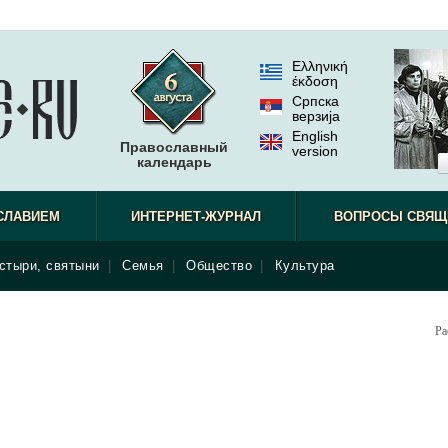
Ελληνική
έκδοση
Српска
верзиjа
English
Православный
version
календарь
СЛАВИЕМ
ИНТЕРНЕТ-ЖУРНАЛ
ВОПРОСЫ СВЯЩ
стыри, святыни
|
Семья
|
Общество
|
Культура
Ра