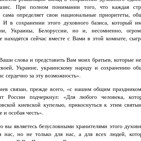
азис. При полном понимании того, что каждая стр
 и сама определяет свои национальные приоритеты, об
 И в сохранении этого духовного базиса, который им
ии, Украины, Белоруссии, но и, несомненно, огром
е находятся сейчас вместе с Вами в этой комнате, сыг
 Ваши слова и представить Вам моих братьев, которые н
своей, Украине, украинскому народу и сохранению об
с сердечно за эту возможность».
Киев связан, прежде всего, «с нашим общим празднико
нт России подчеркнул: «Для любого человека, кото
овской киевской купелью, прикоснуться к этим святын
 и особая честь».
что вы являетесь безусловными хранителями этого духов
я нас, но не только для нас, а для всех людей, кото