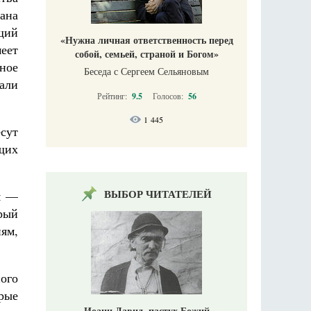
ана
щий
«Нужна личная ответственность перед
еет
собой, семьей, страной и Богом»
ное
Беседа с Сергеем Сельяновым
рали
Рейтинг:
9.5
Голосов:
56
1 445
есут
щих
ВЫБОР ЧИТАТЕЛЕЙ
м —
рый
ям,
ного
рые
Иоанн Давид, пастух Божий