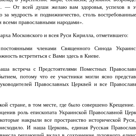
. — От всей души желаю вам здоровья, успехов в э
ю за мудрость и подвижничество, столь востребованные
и всеми православными народами».
арха Московского и всея Руси Кирилла, отметившего:
постоянными членами Священного Синода Украинс
жность встретиться с Вами здесь в Киеве.
Ваша встреча с Предстоятелями Поместных Православ
бытием, потому что ее участники могли ясно представ
 руководителей Православных Церквей и все Православ
кой стране, в том месте, где было совершено Крещение
 оценив роль епископата Украинской Православной Церк
которые накрыли все пространство исторической Руси,
оисходило. И наша Церковь, единая Русская Православ
 внесла решающий вклад в сохранение духовного единс