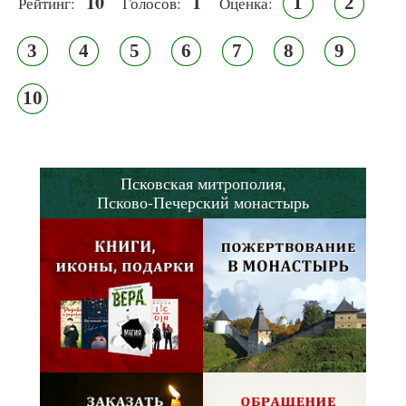
10
1
1
2
Рейтинг:
Голосов:
Оценка:
3
4
5
6
7
8
9
10
Псковская митрополия,
Псково-Печерский монастырь