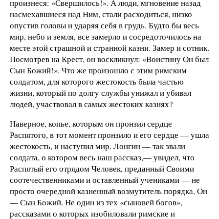
произнеся: «Свершилось!». А люди, мгновение назад
насмехавшиеся над Ним, стали расходиться, низко
опустив головы и ударяя себя в грудь. Будто бы весь
мир, небо и земля, все замерло и сосредоточилось на
месте этой страшной и странной казни. Замер и сотник.
Посмотрев на Крест, он воскликнул: «Воистину Он был
Сын Божий!». Что же произошло с этим римским
солдатом, для которого жестокость была частью
жизни, который по долгу службы унижал и убивал
людей, участвовал в самых жестоких казнях?
Наверное, копье, которым он пронзил сердце
Распятого, в тот момент пронзило и его сердце — ушла
жестокость, и наступил мир. Лонгин — так звали
солдата, о котором весь наш рассказ,— увидел, что
Распятый его отрядом Человек, преданный Своими
соотечественниками и оставленный учениками — не
просто очередной казненный возмутитель порядка, Он
— Сын Божий. Не один из тех «сыновей богов»,
рассказами о которых изобиловали римские и