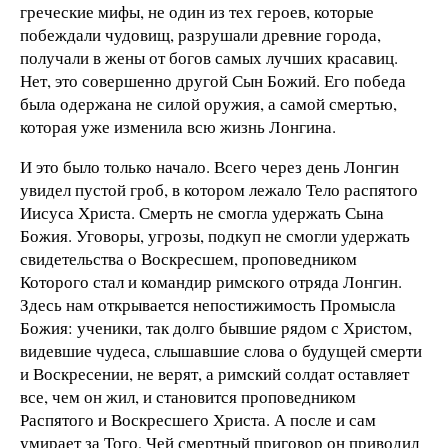
греческие мифы, не один из тех героев, которые
побеждали чудовищ, разрушали древние города,
получали в жены от богов самых лучших красавиц.
Нет, это совершенно другой Сын Божий. Его победа
была одержана не силой оружия, а самой смертью,
которая уже изменила всю жизнь Лонгина.
И это было только начало. Всего через день Лонгин
увидел пустой гроб, в котором лежало Тело распятого
Иисуса Христа. Смерть не смогла удержать Сына
Божия. Уговоры, угрозы, подкуп не смогли удержать
свидетельства о Воскресшем, проповедником
Которого стал и командир римского отряда Лонгин.
Здесь нам открывается непостижимость Промысла
Божия: ученики, так долго бывшие рядом с Христом,
видевшие чудеса, слышавшие слова о будущей смерти
и Воскресении, не верят, а римский солдат оставляет
все, чем он жил, и становится проповедником
Распятого и Воскресшего Христа. А после и сам
умирает за Того, Чей смертный приговор он приводил