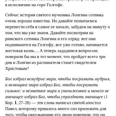
в исполнение на горе Голгофе.
Сейчас история святого мученика Лонгина сотника
очень хорошо известна. Но давайте попытаемся
перенести себя в самое ее начало, забудем на минуту о
том, что мы уже знаем. Давайте посмотрим на
римского сотника Лонгина и его отряд: вот они
поднимаются на Голгофу, все уже готово, начинается
жестокая казнь… А теперь зададимся вопросом:
поверили бы мы в тот момент, что пройдет всего три
дня и Лонгин из распинателя станет свидетелем
Христовым?
Бог избрал немудрое мира, чтобы поср
амить мудрых,
и немощное мира избрал Бог, чтобы посрамить
сильное; и незнатное мира и уничиженное и ничего не
значащее избрал Бог, чтобы упразднить значащее
(1
1
Кор.
, 27–28) — эти слова написал святой апостол
Павел, которому пришлось много сил приложить для
того, чтобы окружающие его люди поверили, что он