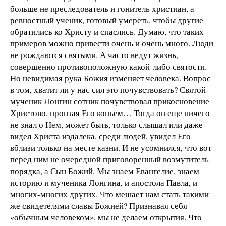
больше не преследователь и гонитель христиан, а
ревностный ученик, готовый умереть, чтобы другие
обратились ко Христу и спаслись. Думаю, что таких
примеров можно привести очень и очень много. Люди
не рождаются святыми. А часто ведут жизнь,
совершенно противоположную какой-либо святости.
Но невидимая рука Божия изменяет человека. Вопрос
в том, хватит ли у нас сил это почувствовать? Святой
мученик Лонгин сотник почувствовал прикосновение
Христово, пронзая Его копьем… Тогда он еще ничего
не знал о Нем, может быть, только слышал или даже
видел Христа издалека, среди людей, увидел Его
вблизи только на месте казни. И не усомнился, что вот
перед ним не очередной приговоренный возмутитель
порядка, а Сын Божий. Мы знаем Евангелие, знаем
историю и мученика Лонгина, и апостола Павла, и
многих-многих других. Что мешает нам стать такими
же свидетелями славы Божией? Признавая себя
«обычным человеком», мы не делаем открытия. Что