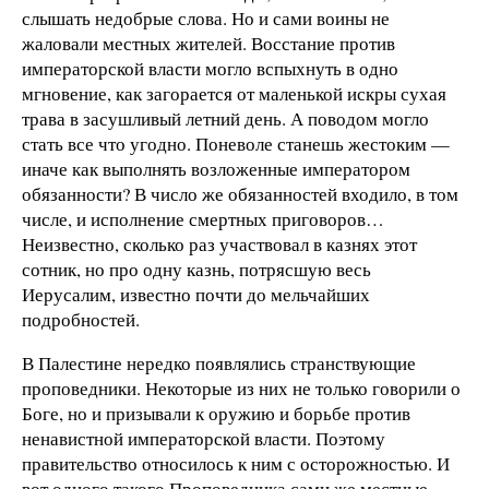
слышать недобрые слова. Но и сами воины не
жаловали местных жителей. Восстание против
императорской власти могло вспыхнуть в одно
мгновение, как загорается от маленькой искры сухая
трава в засушливый летний день. А поводом могло
стать все что угодно. Поневоле станешь жестоким —
иначе как выполнять возложенные императором
обязанности? В число же обязанностей входило, в том
числе, и исполнение смертных приговоров…
Неизвестно, сколько раз участвовал в казнях этот
сотник, но про одну казнь, потрясшую весь
Иерусалим, известно почти до мельчайших
подробностей.
В Палестине нередко появлялись странствующие
проповедники. Некоторые из них не только говорили о
Боге, но и призывали к оружию и борьбе против
ненавистной императорской власти. Поэтому
правительство относилось к ним с осторожностью. И
вот одного такого Проповедника сами же местные