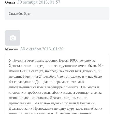
30 октября 2013, 01:57
Ольга
Спасибо, брат.
30 октября 2013, 01:20
Максим
У Грузин в этом плане хорошо. Персы 10000 человек за
Христа казнили - среди них все грузинские имена были. Нет
имени Гиви в святцах, но среди тех тысяч был ,конечно , и
не один. Именины 24 декабря. Что-то похожее и у нас было
бы справедливо. Да и давно пора местночтимых
иноплеменных святых в календаре поминать. Там масса и
японских и арабских , икитайских имен, а семинаристам за
незнание двойки ставить. Драган , видишь ли , не
православный... Да только недавно по всей Югославии
Драганов за их Православие не одну фуру зарезали. А за их
историю - так и не сосчитать. Знаю есть священники