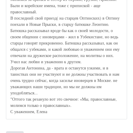
Были и корейские имена, тоже с припиской - аще
православный.
В последний свой приезд( на старцев Оптинских) в Оптину
поехали в Новые Прыски, в старцу батюшке Леонтию.
Батюшка рассказывал вроде бы как о своей молодости, о
своем общении с иноверцами - жил в Узбекистане, но ведь
старцы говорят прикровенно. Батюшка рассказывал, как он
общался с узбеками, и какой любовью и уважением они ему
отвечали на дружеское расположение, на молитвы о них.
Учил нас любви и уважению к другим.
Дорогая Антонина, да - врата и останутся узкими, и в
таинствах они не участвуют и не должны участвовать и нам
очень трудно сейчас, когда засилье иноверцев в Москве. не
уважающих наши традиции, но мы не должны им
уподобляться...
"Оттого так резануло вот это свечное: «Мы, православные,
молимся только о православных».
С уважением, Елена