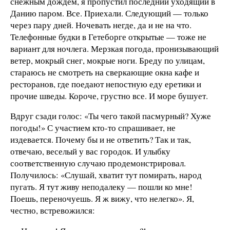
снежным дождем, я пропустил последний уходящий в
Данию паром. Все. Приехали. Следующий — только
через пару дней. Ночевать негде, да и не на что.
Телефонные будки в Гетеборге открытые — тоже не
вариант для ночлега. Мерзкая погода, пронизывающий
ветер, мокрый снег, мокрые ноги. Бреду по улицам,
стараюсь не смотреть на сверкающие окна кафе и
ресторанов, где поедают непостную еду еретики и
прочие шведы. Короче, грустно все. И море бушует.
Вдруг сзади голос: «Ты чего такой пасмурный? Хуже
погоды!» С участием кто-то спрашивает, не
издевается. Почему бы и не ответить? Так и так,
отвечаю, веселый у вас городок. И улыбку
соответственную случаю продемонстрировал.
Получилось: «Слушай, хватит тут помирать, народ
пугать. Я тут живу неподалеку — пошли ко мне!
Поешь, переночуешь. Я ж вижу, что нелегко». Я,
честно, встревожился: