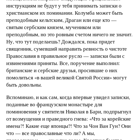
инструкциям не будут у тебя принимать записки о
христианском их поминании. Колумба может быть
преподобным кельтским, Драган или еще кто —
святым сербским князем, мучеником или
преподобным, но это ровным счетом ничего не значит.
Ну, что тут поделаешь? Дождался, пока придет
священник, сумевший направить ревность о чистоте
Православия в правильное русло — записки были с
извинениями приняты. Все, поручение выполнил:
британские и сербские друзья, просившие о них
помолиться «в вашей великой Святой России» могут
быть довольны.
Вспоминаю, и как сам, когда впервые увидел записки,
поданные во французском монастыре для
поминовения у святителя Николая в Бари, подпрыгнул
от возмущения и праведного гнева: «Что за корейские
имена?! Какие еще японцы?! Что за Чон Ван Гун? Они
что — все православные что ли? А мы,