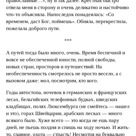
православные…», ну и так далее. Крестная быстро
отвела меня в сторону и очень деликатно и настойчиво
что-то объясняла. Напоследок понадеялась: «Со
временем, даст Бог, поймешь». Обняла, перекрестила,
пожелала доброго пути.
***
А путей тогда было много, очень. Время беспечной и
вовсе не обеспеченной юности, полной свободы,
новых стран, просторов и путешествий. На
необеспеченность смотрелось не просто весело, а с
вызовом даже: мол, посмотрим, кто кого.
Годы автостопа, ночевок в германских и французских
лесах, бельгийских телефонных будках, шведских
кладбищах, полях Люксембурга (не смейтесь — нашел
и это), горах Швейцарии, арабских песках — много
всякого было. Хуже всего — это когда не ешь пару
дней, не пьешь полдня и спишь на ходу ночью. И жить-
то, главное, охота — страсть! Несмотря на буквально