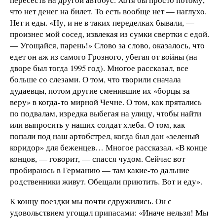
что нет денег на билет. То есть вообще нет — наглухо.
Нет и еды. «Ну, и не в таких переделках бывали, —
произнес мой сосед, извлекая из сумки свертки с едой.
— Угощайся, парень!» Слово за слово, оказалось, что
едет он аж из самого Грозного, убегая от войны (на
дворе был тогда 1995 год). Многое рассказал, все
больше со слезами. О том, что творили сначала
дудаевцы, потом другие сменившие их «борцы за
веру» в когда-то мирной Чечне. О том, как прятались
по подвалам, изредка выбегая на улицу, чтобы найти
или выпросить у наших солдат хлеба. О том, как
попали под наш артобстрел, когда был дан «зеленый
коридор» для беженцев… Многое рассказал. «В конце
концов, — говорит, — спасся чудом. Сейчас вот
пробираюсь в Германию — там какие-то дальние
родственники живут. Обещали приютить. Вот и еду».
К концу поездки мы почти сдружились. Он с
удовольствием угощал припасами: «Иначе нельзя! Мы