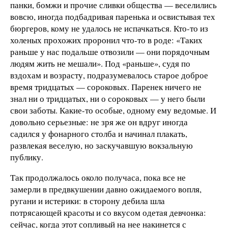
панки, бомжи и прочие сливки общества — веселились
вовсю, иногда подбадривая паренька и освистывая тех
бюргеров, кому не удалось не испачкаться. Кто-то из
холеных прохожих проронил что-то в роде: «Таких
раньше у нас подальше отвозили — они порядочным
людям жить не мешали». Под «раньше», судя по
вздохам и возрасту, подразумевалось старое доброе
время тридцатых — сороковых. Паренек ничего не
знал ни о тридцатых, ни о сороковых — у него были
свои заботы. Какие-то особые, одному ему ведомые. И
довольно серьезные: не зря же он вдруг иногда
садился у фонарного столба и начинал плакать,
развлекая веселую, но заскучавшую вокзальную
публику.
Так продолжалось около получаса, пока все не
замерли в предвкушении давно ожидаемого вопля,
ругани и истерики: в сторону дебила шла
потрясающей красоты и со вкусом одетая девчонка:
сейчас, когда этот сопливый на нее накинется с