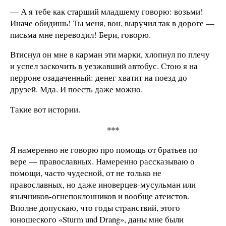
— А я тебе как старший младшему говорю: возьми!
Иначе обидишь! Ты меня, вон, выручил так в дороге —
письма мне переводил! Бери, говорю.
Втиснул он мне в карман эти марки, хлопнул по плечу
и успел заскочить в уезжавший автобус. Стою я на
перроне озадаченный: денег хватит на поезд до
друзей. Мда. И поесть даже можно.
Такие вот истории.
***
Я намеренно не говорю про помощь от братьев по
вере — православных. Намеренно рассказываю о
помощи, часто чудесной, от не только не
православных, но даже иноверцев-мусульман или
язычников-огнепоклонников и вообще атеистов.
Вполне допускаю, что годы странствий, этого
юношеского «Sturm und Drang», даны мне были