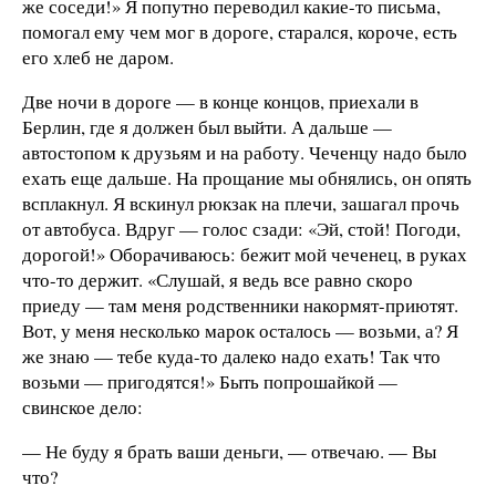
же соседи!» Я попутно переводил какие-то письма,
помогал ему чем мог в дороге, старался, короче, есть
его хлеб не даром.
Две ночи в дороге — в конце концов, приехали в
Берлин, где я должен был выйти. А дальше —
автостопом к друзьям и на работу. Чеченцу надо было
ехать еще дальше. На прощание мы обнялись, он опять
всплакнул. Я вскинул рюкзак на плечи, зашагал прочь
от автобуса. Вдруг — голос сзади: «Эй, стой! Погоди,
дорогой!» Оборачиваюсь: бежит мой чеченец, в руках
что-то держит. «Слушай, я ведь все равно скоро
приеду — там меня родственники накормят-приютят.
Вот, у меня несколько марок осталось — возьми, а? Я
же знаю — тебе куда-то далеко надо ехать! Так что
возьми — пригодятся!» Быть попрошайкой —
свинское дело:
— Не буду я брать ваши деньги, — отвечаю. — Вы
что?