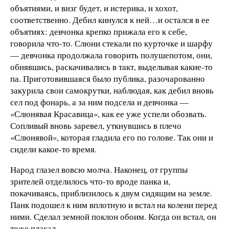
объятиями, и визг будет, и истерика, и хохот,
соответственно. Дебил кинулся к ней…и остался в ее
объятиях: девчонка крепко прижала его к себе,
говорила что-то. Слюни стекали по курточке и шарфу
— девчонка продолжала говорить полушепотом, они,
обнявшись, раскачивались в такт, выделывая какие-то
па. Приготовившаяся было публика, разочарованно
закурила свои самокрутки, наблюдая, как дебил вновь
сел под фонарь, а за ним подсела и девчонка —
«Слюнявая Красавица», как ее уже успели обозвать.
Сопливый вновь заревел, уткнувшись в плечо
«Слюнявой», которая гладила его по голове. Так они и
сидели какое-то время.
Народ глазел вовсю молча. Наконец, от группы
зрителей отделилось что-то вроде панка и,
покачиваясь, приблизилось к двум сидящим на земле.
Панк подошел к ним вплотную и встал на колени перед
ними. Сделал земной поклон обоим. Когда он встал, он
тоже плакал.