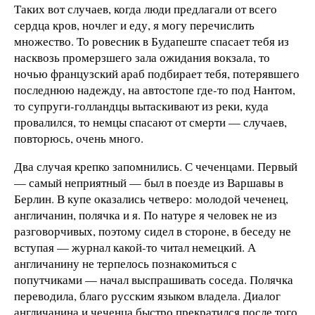
Таких вот случаев, когда люди предлагали от всего
сердца кров, ночлег и еду, я могу перечислить
множество. То ровесник в Будапеште спасает тебя из
насквозь промерзшего зала ожидания вокзала, то
ночью французский араб подбирает тебя, потерявшего
последнюю надежду, на автостопе где-то под Нантом,
то супруги-голландцы вытаскивают из реки, куда
провалился, то немцы спасают от смерти — случаев,
повторюсь, очень много.
Два случая крепко запомнились. С чеченцами. Первый
— самый неприятный — был в поезде из Варшавы в
Берлин. В купе оказались четверо: молодой чеченец,
англичанин, полячка и я. По натуре я человек не из
разговорчивых, поэтому сидел в стороне, в беседу не
вступая — журнал какой-то читал немецкий. А
англичанину не терпелось познакомиться с
попутчиками — начал выспрашивать соседа. Полячка
переводила, благо русским языком владела. Диалог
англичанина и чеченца быстро прекратился после того,