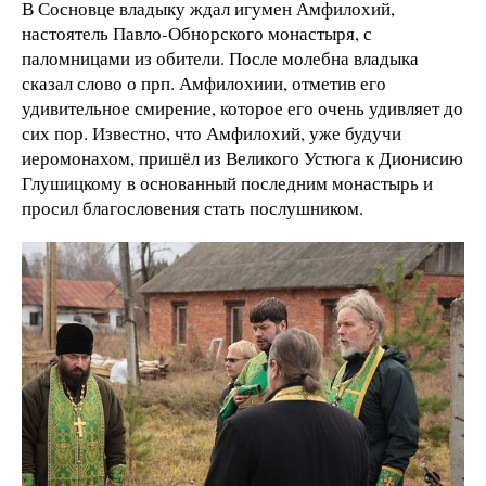
В Сосновце владыку ждал игумен Амфилохий,
настоятель Павло-Обнорского монастыря, с
паломницами из обители. После молебна владыка
сказал слово о прп. Амфилохиии, отметив его
удивительное смирение, которое его очень удивляет до
сих пор. Известно, что Амфилохий, уже будучи
иеромонахом, пришёл из Великого Устюга к Дионисию
Глушицкому в основанный последним монастырь и
просил благословения стать послушником.