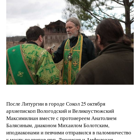
После Литургии в городе Сокол 25 октября
архиепископ Вологодский и Великоустюжский
Максимилиан вместе с протоиереем Анатолием
Балясиным, диаконом Михаилом Болотским,
иподиаконами и певчими отправился в паломничество
к месту подвигов прп. Дионисия и Амфилохия