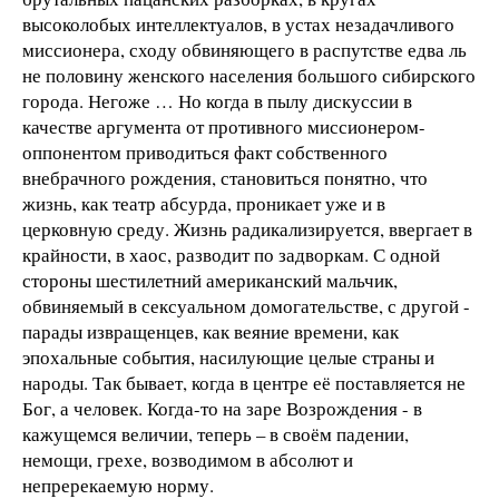
высоколобых интеллектуалов, в устах незадачливого
миссионера, сходу обвиняющего в распутстве едва ль
не половину женского населения большого сибирского
города. Негоже … Но когда в пылу дискуссии в
качестве аргумента от противного миссионером-
оппонентом приводиться факт собственного
внебрачного рождения, становиться понятно, что
жизнь, как театр абсурда, проникает уже и в
церковную среду. Жизнь радикализируется, ввергает в
крайности, в хаос, разводит по задворкам. С одной
стороны шестилетний американский мальчик,
обвиняемый в сексуальном домогательстве, с другой -
парады извращенцев, как веяние времени, как
эпохальные события, насилующие целые страны и
народы. Так бывает, когда в центре её поставляется не
Бог, а человек. Когда-то на заре Возрождения - в
кажущемся величии, теперь – в своём падении,
немощи, грехе, возводимом в абсолют и
непререкаемую норму.