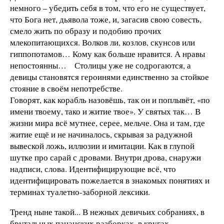
немного – убедить себя в том, что его не существует,
что Бога нет, дьявола тоже, и, загасив свою совесть,
смело жить по образу и подобию прочих
млекопитающихся. Волков ли, козлов, скунсов или
гиппопотамов… Кому как больше нравится. А нравы
непостоянны… Столицы уже не содрогаются, а
девицы становятся героинями единственно за стойкое
стояние в своём непотребстве.
Говорят, как корабль назовёшь, так он и поплывёт, «по
имени твоему, тако и житие твое». У святых так… В
жизни мира всё мутнее, серее, мельче. Она и там, где
житие ещё и не начиналось, скрывая за радужной
вывеской ложь, иллюзии и имитации. Как в глупой
шутке про сарай с дровами. Внутри дрова, снаружи
надписи, слова. Идентифицирующие всё, что
идентифицировать пожелается в знакомых понятиях и
терминах туалетно-заборной лексики.
Тренд ныне такой... В нежных девичьих собраниях, в
брутальных пацанских разборках, в кругах