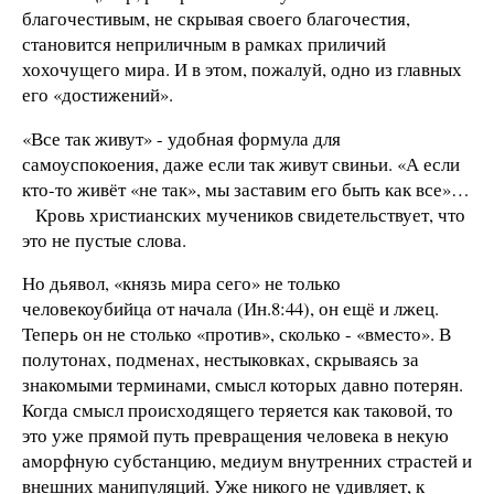
благочестивым, не скрывая своего благочестия,
становится неприличным в рамках приличий
хохочущего мира. И в этом, пожалуй, одно из главных
его «достижений».
«Все так живут» - удобная формула для
самоуспокоения, даже если так живут свиньи. «А если
кто-то живёт «не так», мы заставим его быть как все»…
Кровь христианских мучеников свидетельствует, что
это не пустые слова.
Но дьявол, «князь мира сего» не только
человекоубийца от начала (Ин.8:44), он ещё и лжец.
Теперь он не столько «против», сколько - «вместо». В
полутонах, подменах, нестыковках, скрываясь за
знакомыми терминами, смысл которых давно потерян.
Когда смысл происходящего теряется как таковой, то
это уже прямой путь превращения человека в некую
аморфную субстанцию, медиум внутренних страстей и
внешних манипуляций. Уже никого не удивляет, к