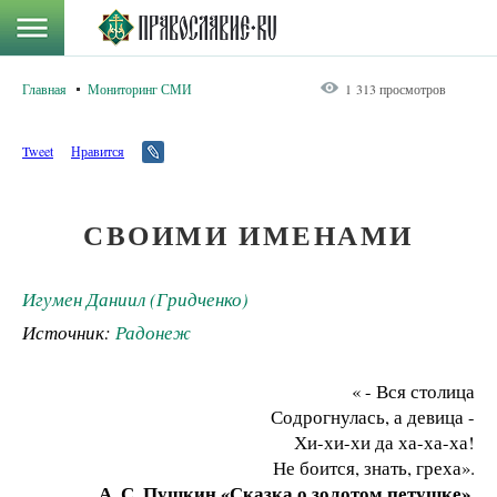
Главная
Мониторинг СМИ
1 313 просмотров
Tweet
Нравится
СВОИМИ ИМЕНАМИ
Игумен Даниил (Гридченко)
Источник:
Радонеж
« - Вся столица
Содрогнулась, а девица -
Хи-хи-хи да ха-ха-ха!
Не боится, знать, греха».
А. С. Пушкин «Сказка о золотом петушке».