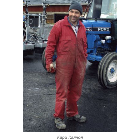
Кари Каяноя