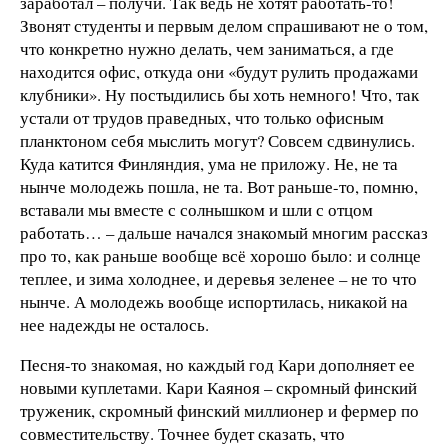
заработал – получи. Так ведь не хотят работать-то!
Звонят студенты и первым делом спрашивают не о том,
что конкретно нужно делать, чем заниматься, а где
находится офис, откуда они «будут рулить продажами
клубники». Ну постыдились бы хоть немного! Что, так
устали от трудов праведных, что только офисным
планктоном себя мыслить могут? Совсем сдвинулись.
Куда катится Финляндия, ума не приложу. Не, не та
нынче молодежь пошла, не та. Вот раньше-то, помню,
вставали мы вместе с солнышком и шли с отцом
работать… – дальше начался знакомый многим рассказ
про то, как раньше вообще всё хорошо было: и солнце
теплее, и зима холоднее, и деревья зеленее – не то что
нынче. А молодежь вообще испортилась, никакой на
нее надежды не осталось.
Песня-то знакомая, но каждый год Кари дополняет ее
новыми куплетами. Кари Каяноя – скромный финский
труженик, скромный финский миллионер и фермер по
совместительству. Точнее будет сказать, что