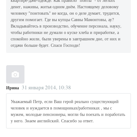
квартире-даче-одежде. Как правило "понты" - от лёгких
денег, наживы, житья одним днём. Настоящему деловому
человеку "понтовать" не когда, он о деле думает, трудится,
другим помогает. Где вы купцы Саввы Мамонтовы, ау?
Вкладывайтесь в производство, обучение персонала, науку,
чтобы работники не думали о куске хлеба и приработке, а
спокойно жили, были уверены в завтрашнем дне, от них и
отдачи больше будет. Спаси Господи!
31 января 2014, 10:38
Ирина
Уважаемый Петр, если Ваш герой реально существующий
человек и нуждается в помощниках/работниках , мы с
мужем, молодые пенсионеры, могли бы поехать и поработать
у него. Знаем английский. Спасибо за ответ.