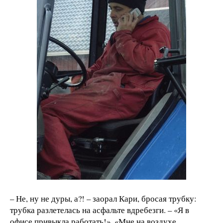
– Не, ну не дуры, а?! – заорал Кари, бросая трубку:
трубка разлетелась на асфальте вдребезги. – «Я в
офисе привыкла работать!», «Мне на воздухе