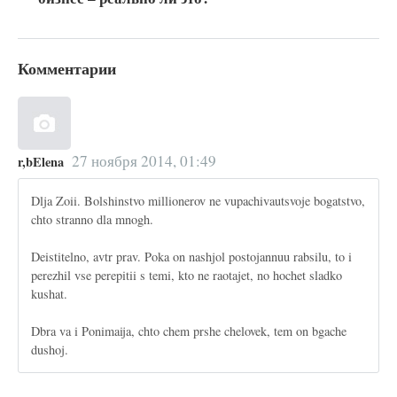
Комментарии
27 ноября 2014, 01:49
r,bElena
Dlja Zoii. Bolshinstvo millionerov ne vupachivautsvoje bogatstvo,
chto stranno dla mnogh.
Deistitelno, avtr prav. Poka on nashjol postojannuu rabsilu, to i
perezhil vse perepitii s temi, kto ne raotajet, no hochet sladko
kushat.
Dbra va i Ponimaija, chto chem prshe chelovek, tem on bgache
dushoj.