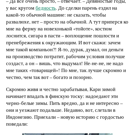
– Да всё очень просто, – отвечает. – Девяностые годы,
у вас кругом
бедность
. До сделки парень ездил на
какой-то обычной машине: не сказать, чтобы
развалюхе, нет – просто на обычной. А тут приперся ко
мне на ферму на новехонькой «тойоте», костюм
лоснится, сигара в пасти – воплощение пошлости и
пренебрежения к окружающим. И вот скажи: зачем
мне такой компаньон?! Я-то, дурак, думал, он деньги
на производство потратит, рабочим условия получше
создаст, а он – вишь, что выдумал! Не-не-не, не надо
мне таких «товарищей»! По мне, так лучше скромно и
честно, чем так вот – богато и позорно.
Скромно живя и честно зарабатывая, Кари зимой
начинает впадать в финскую тоску: надоедают эти
черно-белые зимы. Пить вредно, да и не интересно –
они и уезжают подальше. Недавно, вот, слетали в
Индонезию. Приехали – новую историю с гордостью
поведали: