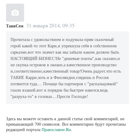
31 января 2014, 09:35
ТаняСем
Прочитала с удовольствием и подумала-прям сказочный
герой какой-то этот Кари,и упрекнула себя в собственном
сарказме,вот что значит как мы забыли каким должен быть
НАСТОЯЩИЙ БИЗНЕС!Не "дешевые понты",как сказано,и
не скупка островов в океане,а качественное производство
и,соответственно,качественный товар!Очень радует,что есть
ТАКИЕ Карри,хоть и в Финляндии,глядишь и Россия
потянется туда.... Почаще бы партнеров с "распальцовкой"
гнали взашей,вот и порядок бы быстрее навелся,ведь
"разруха-то" в головах....Прости Господи!
Здесь вы можете оставить к данной статье свой комментарий, не
превышающий 700 символов. Все комментарии будут прочитаны
редакцией портала
Православие.Ru
.