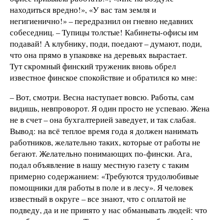
находиться вредно!», «У вас там земля и
негигиенично!» – передразнил он гневно недавних
собеседниц. – Тупицы толстые! Кабинеты-офисы им
подавай! А клубнику, поди, поедают – думают, поди,
что она прямо в упаковке на деревьях вырастает.
Тут скромный финский труженик вновь обрел
известное финское спокойствие и обратился ко мне:
– Вот, смотри. Весна наступает вовсю. Работы, сам
видишь, невпроворот. Я один просто не успеваю. Жена
не в счет – она бухгалтерией заведует, и так слабая.
Вывод: на всё теплое время года я должен нанимать
работников, желательно таких, которые от работы не
бегают. Желательно понимающих по-фински. Ага,
подал объявление в нашу местную газету с таким
примерно содержанием: «Требуются трудолюбивые
помощники для работы в поле и в лесу». Я человек
известный в округе – все знают, что с оплатой не
подведу, да и не принято у нас обманывать людей: что