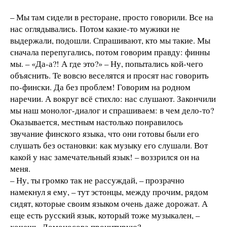
– Мы там сидели в ресторане, просто говорили. Все на
нас оглядывались. Потом какие-то мужики не
выдержали, подошли. Спрашивают, кто мы такие. Мы
сначала перепугались, потом говорим правду: финны
мы. – «Да-а?! А где это?» – Ну, попытались кой-чего
объяснить. Те вовсю веселятся и просят нас говорить
по-фински. Да без проблем! Говорим на родном
наречии. А вокруг всё стихло: нас слушают. Закончили
мы наш монолог-диалог и спрашиваем: в чем дело-то?
Оказывается, местным настолько понравилось
звучание финского языка, что они готовы были его
слушать без остановки: как музыку его слушали. Вот
какой у нас замечательный язык! – воззрился он на
меня.
– Ну, ты громко так не рассуждай, – прозрачно
намекнул я ему, – тут эстонцы, между прочим, рядом
сидят, которые своим языком очень даже дорожат. А
еще есть русский язык, который тоже музыкален, –
хочешь, Ломоносова процитирую?