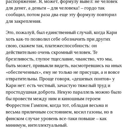
распоряжение. Я, может, формулу вывел: не человек
для денег, а деньги – для человека! – гордо так
сообщил, потом раза два еще эту формулу повторил
для закрепления.
Это, пожалуй, был единственный случай, когда Кари
хоть как-то позволил себе обозначить при других
свою, скажем так, платежеспособность: он
действительно очень скромный человек. Те
брезгливость, глупое тщеславие, чванство, что мы,
быть может, привыкли видеть, насмотревшись на иных
«обеспеченных», ему не только не присущи, а и вовсе
отвратительны. Проще говоря, «дешевых понтов» у
Кари нет: есть честный, зачастую тяжелый труд и
простодушная доброта. Некую параллель можно было
бы провести между ним и киношным героем
Форрестом Гампом, когда тот, обладая весьма и
весьма приличным состоянием, косил газоны, но в
финском случае уровень все-таки повыше – как
минимум, интеллектуальный.