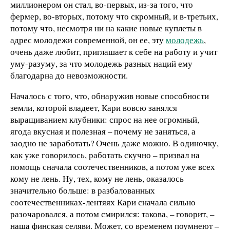
миллионером он стал, во-первых, из-за того, что
фермер, во-вторых, потому что скромный, и в-третьих,
потому что, несмотря ни на какие новые куплеты в
адрес молодежи современной, он ее, эту
молодежь
,
очень даже любит, приглашает к себе на работу и учит
уму-разуму, за что молодежь разных наций ему
благодарна до невозможности.
Началось с того, что, обнаружив новые способности
земли, которой владеет, Кари вовсю занялся
выращиванием клубники: спрос на нее огромный,
ягода вкусная и полезная – почему не заняться, а
заодно не заработать? Очень даже можно. В одиночку,
как уже говорилось, работать скучно – призвал на
помощь сначала соотечественников, а потом уже всех
кому не лень. Ну, тех, кому не лень, оказалось
значительно больше: в разбалованных
соотечественниках-лентяях Кари сначала сильно
разочаровался, а потом смирился: такова, – говорит, –
наша финская селяви. Может, со временем поумнеют –