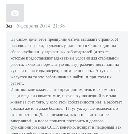
6 февраля 2014, 21:38
Зоя
На самом деле, этот предприниматель выгладит странно. Я
наводила справки, и удалось узнать, что в Финляндии, на
сборе клубники, у адекватных работодателей (а это те,
которые предоставляют адекватные условия для стабильной
работы, включая нормальную оплату) рабочие места заняты
чуть ли не на годы вперед, к ним не попасть.. А тут человек
жалуется на то,что работников не найти, и при этом их
ругает..
И потом, мне кажется, что предприниматель и скромность -
вещи вряд ли совместимые, поскольку последний все-таки
живет за счет того, у кого этой собственности нет, а работает
столько же или даже больше.. И тут уж лучше помолчать о
скромности-то..Да, капитализм, как его в фантики не
заворачивай, а после попытки построить и долгого
функционирования СССР, конечно, возврат в пещерный век,
просто грубая финансовая пирамида, рассчитанная и