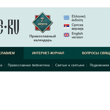
Ελληνική
έκδοση
Српска
верзиjа
English
Православный
version
календарь
СЛАВИЕМ
ИНТЕРНЕТ-ЖУРНАЛ
ВОПРОСЫ СВЯЩ
ка
|
Православная библиотека
|
Святые и святыни
|
Подвижники 