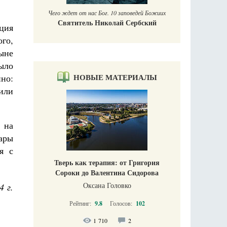
Чего ждет от нас Бог. 10 заповедей Божиих
Святитель Николай Сербский
ция
го,
ыне
было
НОВЫЕ МАТЕРИАЛЫ
йно:
или
 на
Дары
я с
Тверь как терапия: от Григория
Сороки до Валентина Сидорова
Оксана Головко
4 г.
Рейтинг:
9.8
Голосов:
102
1 710
2