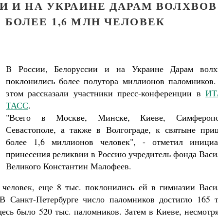
И И НА УКРАИНЕ ДАРАМ ВОЛХВОВ
БОЛЕЕ 1,6 МЛН ЧЕЛОВЕК
В России, Белоруссии и на Украине Дарам волх
поклонились более полутора миллионов паломников.
этом рассказали участники пресс-конференции в
ИТ
ТАСС
.
"Всего в Москве, Минске, Киеве, Симферопо
Севастополе, а также в Волгограде, к святыне при
Великомученик Георгий Победоносец. Н
святого
более 1,6 миллионов человек", - отметил инициа
Роман Котов
принесения реликвии в Россию учредитель фонда Васи
Великого Константин Малофеев.
человек, еще 8 тыс. поклонились ей в гимназии Васи
В Санкт-Петербурге число паломников достигло 165 т
есь было 520 тыс. паломников. Затем в Киеве, несмотр