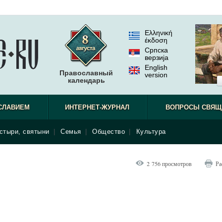
Ελληνική
έκδοση
Српска
верзиjа
English
Православный
version
календарь
СЛАВИЕМ
ИНТЕРНЕТ-ЖУРНАЛ
ВОПРОСЫ СВЯЩ
стыри, святыни
|
Семья
|
Общество
|
Культура
2 756 просмотров
Ра