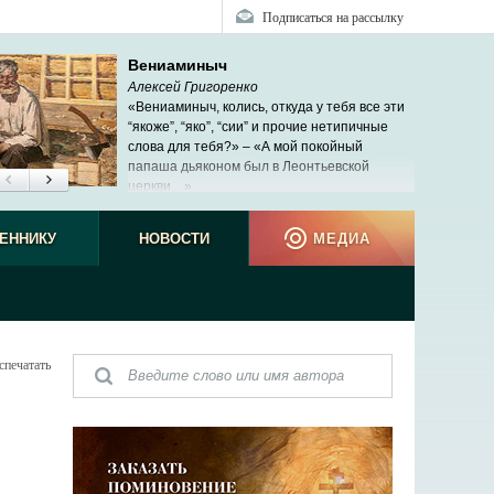
Подписаться на рассылку
Вениаминыч
Алексей Григоренко
«Вениаминыч, колись, откуда у тебя все эти
“якоже”, “яко”, “сии” и прочие нетипичные
слова для тебя?» – «А мой покойный
папаша дьяконом был в Леонтьевской
церкви…»
ЕННИКУ
НОВОСТИ
МЕДИА
спечатать