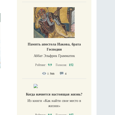
Память апостола Иакова, брата
Господня
Аббат Эльфрик Грамматик
Рейтинг:
9.9
Голосов:
152
1 566
4
Когда начнется настоящая жизнь?
Из книги «Как найти свое место в
жизни​»
Рейтинг:
9.8
Голосов:
157