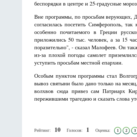
беспорядки в центре и 25-градусные мороз
Разлуки не будет
Фредерика де Грааф
Вне программы, по просьбам верующих, Д
согласилась посетить Симферополь, так 
особенно почитаемого в Греции русско
приложились 50 тыс. человек, а за 15 час
поразительно", - сказал Малофеев. Он так
из-за плохой погоды самолет приземлил
уступить просьбам местной епархии.
Особым пунктом программы стал Волгогр
вывоз святыни было дано только на меся
волхвов сюда привез сам Патриарх Кир
пережившими трагедию и сказать слова ут
10
1
Рейтинг:
Голосов:
Оценка:
1
2
3