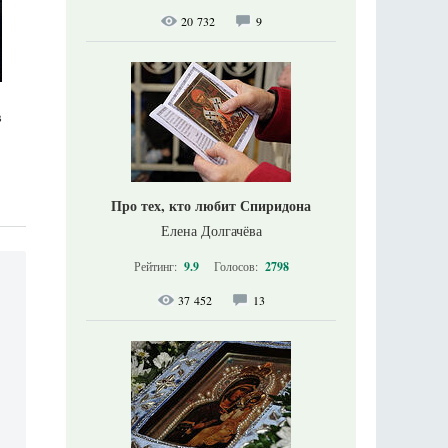
20 732
9
в
Про тех, кто любит Спиридона
Елена Долгачёва
Рейтинг:
9.9
Голосов:
2798
37 452
13