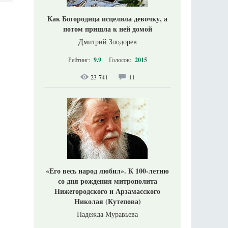
Как Богородица исцелила девочку, а
потом пришла к ней домой
Дмитрий Злодорев
Рейтинг:
9.9
Голосов:
2015
23 741
11
«Его весь народ любил». К 100-летию
со дня рождения митрополита
Нижегородского и Арзамасского
Николая (Кутепова)
Надежда Муравьева