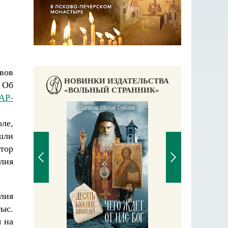
вов
НОВИНКИ ИЗДАТЕЛЬСТВА
 Об
«ВОЛЬНЫЙ СТРАННИК»
АР-
ле,
шли
аучись у
тор
лия
лия
П
ыс.
Е
я на