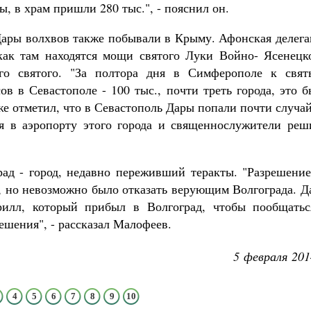
ы, в храм пришли 280 тыс.", - пояснил он.
Как найти своё место в жизни
Кирилл Мурышев
ары волхвов также побывали в Крыму. Афонская делега
как там находятся мощи святого Луки Войно- Ясенецко
го святого. "За полтора дня в Симферополе к свят
ов в Севастополе - 100 тыс., почти треть города, это 
же отметил, что в Севастополь Дары попали почти случа
ся в аэропорту этого города и священнослужители реш
ад - город, недавно переживший теракты. "Разрешение
ц, но невозможно было отказать верующим Волгограда. 
илл, который прибыл в Волгоград, чтобы пообщатьс
ешения", - рассказал Малофеев.
5 февраля 201
4
5
6
7
8
9
10