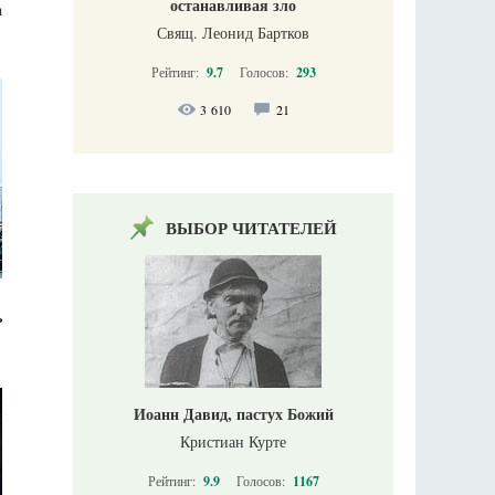
останавливая зло
а
Свящ. Леонид Бартков
Рейтинг:
9.7
Голосов:
293
3 610
21
ВЫБОР ЧИТАТЕЛЕЙ
ь
Иоанн Давид, пастух Божий
Кристиан Курте
Рейтинг:
9.9
Голосов:
1167