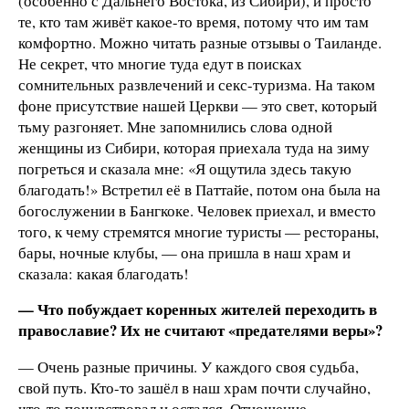
(особенно с Дальнего Востока, из Сибири), и просто
те, кто там живёт ­какое-то время, потому что им там
комфортно. Можно читать разные отзывы о Таиланде.
Не секрет, что многие туда едут в поисках
сомнительных развлечений и секс-туризма. На таком
фоне присутствие нашей Церкви — это свет, который
тьму разгоняет. Мне запомнились слова одной
женщины из Сибири, которая приехала туда на зиму
погреться и сказала мне: «Я ощутила здесь такую
благодать!» Встретил её в Паттайе, потом она была на
богослужении в Бангкоке. Человек приехал, и вместо
того, к чему стремятся многие туристы — рестораны,
бары, ночные клубы, — она пришла в наш храм и
сказала: какая благодать!
— Что побуждает коренных жителей переходить в
православие? Их не считают «предателями веры»?
— Очень разные причины. У каждого своя судьба,
свой путь. Кто-то зашёл в наш храм почти случайно,
что-то почувствовал и остался. Отношение