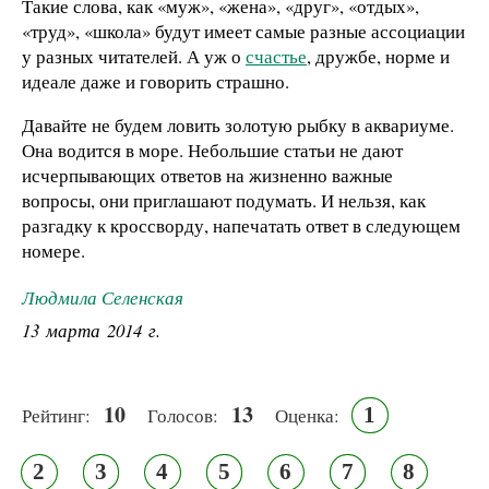
Такие слова, как «муж», «жена», «друг», «отдых»,
«труд», «школа» будут имеет самые разные ассоциации
у разных читателей. А уж о
счастье
, дружбе, норме и
идеале даже и говорить страшно.
Давайте не будем ловить золотую рыбку в аквариуме.
Она водится в море. Небольшие статьи не дают
исчерпывающих ответов на жизненно важные
вопросы, они приглашают подумать. И нельзя, как
разгадку к кроссворду, напечатать ответ в следующем
номере.
Людмила Селенская
13 марта 2014 г.
10
13
1
Рейтинг:
Голосов:
Оценка:
2
3
4
5
6
7
8