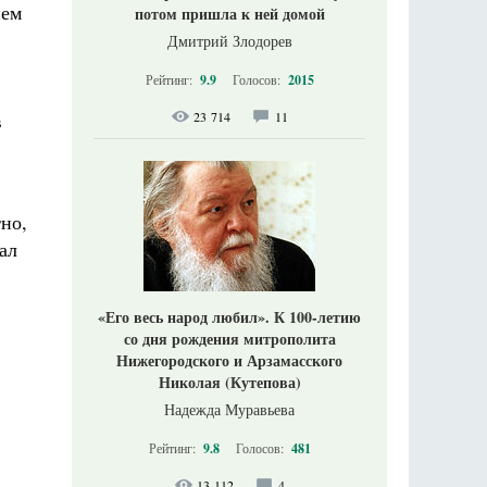
ием
потом пришла к ней домой
Дмитрий Злодорев
Рейтинг:
9.9
Голосов:
2015
в
23 714
11
но,
ал
«Его весь народ любил». К 100-летию
со дня рождения митрополита
Нижегородского и Арзамасского
Николая (Кутепова)
Надежда Муравьева
Рейтинг:
9.8
Голосов:
481
13 112
4