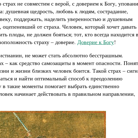
 страх не совместим с верой, с доверием к Богу, упован
а: душевная щедрость, любовь к людям, сострадание,
овеку, поддержать, наделить уверенностью и душевным
к, оцепеневший от страха. Человек, который хочет давать
ь плоды, не должен бояться; тот, кто всегда находится 
воположность страху – доверие.
Доверие к Богу
!
ристианин, не может стать абсолютно бесстрашным.
х – как средство самозащиты в момент опасности. Понят
зни и жизни близких человек боится. Такой страх – сигн
ваться и найти оптимальный способ к преодолению
 в такие моменты помогает выбрать единственно
еловек начинает действовать в правильном направлении,