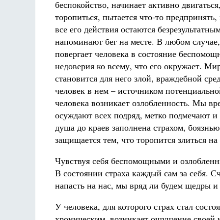
беспокойство, начинает активно двигаться,
торопиться, пытается что-то предпринять,
все его действия остаются безрезультатны
напоминают бег на месте. В любом случае,
повергает человека в состояние беспомощ
недоверия ко всему, что его окружает. Ми
становится для него злой, враждебной сре
человек в нем – источником потенциально
человека возникает озлобленность. Мы вр
осуждают всех подряд, метко подмечают и
душа до краев заполнена страхом, боязнью
защищается тем, что торопится злиться на
Чувствуя себя беспомощными и озлобленн
В состоянии страха каждый сам за себя. С
напасть на нас, мы вряд ли будем щедры и
У человека, для которого страх стал состо
хроническим, возникает ощущение своей 