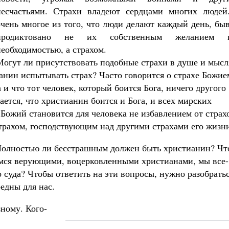
несчастьями. Страхи владеют сердцами многих людей
очень многое из того, что люди делают каждый день, бы
продиктовано не их собственным желанием 
необходимостью, а страхом.
Могут ли присутствовать подобные страхи в душе и мысл
нин испытывать страх? Часто говорится о страхе Божие
 и что тот человек, который боится Бога, ничего другого
ается, что христианин боится и Бога, и всех мирских
Божий становится для человека не избавлением от страх
страхом, господствующим над другими страхами его жизн
 Полностью ли бесстрашным должен быть христианин? Чт
ляемся верующими, воцерковленными христианами, мы все-
 суда? Чтобы ответить на эти вопросы, нужно разобратьс
редны для нас.
зному. Кого-