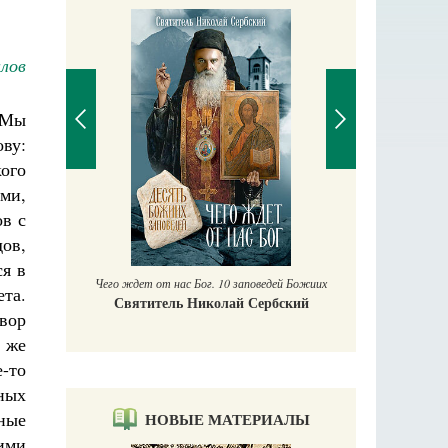
лов
 Мы
ву:
ого
ми,
П
в с
Е
ов,
аучись у
ся в
Чего ждет от нас Бог. 10 заповедей Божиих
ета.
Святитель Николай Сербский
двор
о же
е-то
ных
ные
НОВЫЕ МАТЕРИАЛЫ
ими