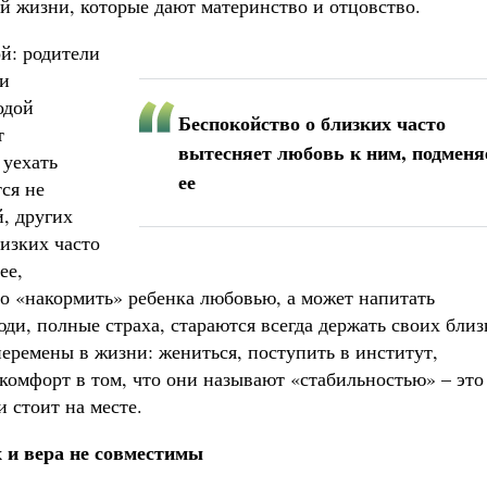
ой жизни, которые дают материнство и отцовство.
ой: родители
 и
одой
Беспокойство о близких часто
т
вытесняет любовь к ним, подменя
 уехать
ее
тся не
й, других
изких часто
ее,
о «накормить» ребенка любовью, а может напитать
ди, полные страха, стараются всегда держать своих близ
еремены в жизни: жениться, поступить в институт,
х комфорт в том, что они называют «стабильностью» – это
и стоит на месте.
 и вера не совместимы