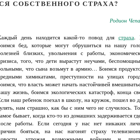
СЯ СОБСТВЕННОГО СТРАХА?
Родион Чепа
Каждый день находится какой-то повод для
страха
.
боимся бед, которые могут обрушиться на нашу голо
болезней близких, увольнения с работы, экономическ
кризиса, того, что дети вырастут неучами, беспомощны
больными, что сына возьмут в армию… Боимся продукто
вредными химикатами, преступности на улицах город
Великомученик Георгий Победоносец. Н
святого
боимся, что власть может начать настойчивей вмешивать
Роман Котов
Как найти своё место в жизни
нашу жизнь, боимся экологических катастроф, конца св
Кирилл Мурышев
Если наш ребенок поехал в школу, на кружок, пошел во 
гулять, нам страшно, как бы с ним чего не случилось. Т
самое бывает, когда кто-то из домашних задерживается гд
после работы. Если сегодня у нас нет никаких лич
причин бояться, на нас нагонят страху телевизион
новости, угрожая возможными войнами и друг