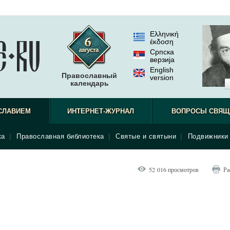
Ελληνική
έκδοση
Српска
верзиjа
English
Православный
version
календарь
СЛАВИЕМ
ИНТЕРНЕТ-ЖУРНАЛ
ВОПРОСЫ СВЯЩ
ка
|
Православная библиотека
|
Святые и святыни
|
Подвижники 
52 016 просмотров
Ра