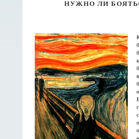
НУЖНО ЛИ БОЯТЬ
Разлуки не будет
Фредерика де Грааф