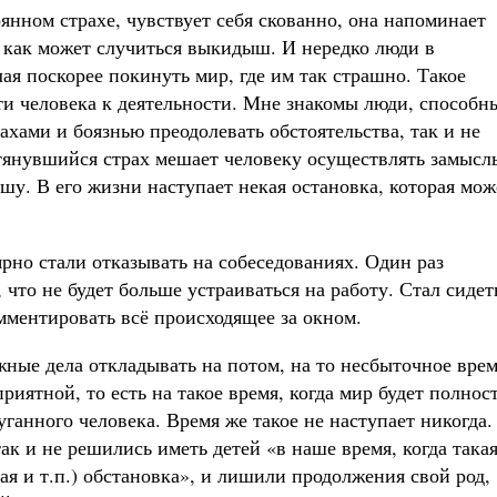
янном страхе, чувствует себя скованно, она напоминает
, как может случиться выкидыш. И нередко люди в
ая поскорее покинуть мир, где им так страшно. Такое
ти человека к деятельности. Мне знакомы люди, способн
ахами и боязнью преодолевать обстоятельства, так и не
тянувшийся страх мешает человеку осуществлять замысл
ушу. В его жизни наступает некая остановка, которая мож
рно стали отказывать на собеседованиях. Один раз
, что не будет больше устраиваться на работу. Стал сидет
мментировать всё происходящее за окном.
ные дела откладывать на потом, на то несбыточное врем
приятной, то есть на такое время, когда мир будет полнос
уганного человека. Время же такое не наступает никогда.
ак и не решились иметь детей «в наше время, когда така
ая и т.п.) обстановка», и лишили продолжения свой род,