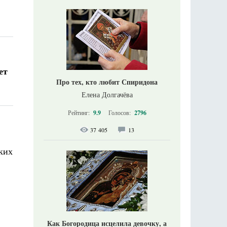
ет
Про тех, кто любит Спиридона
Елена Долгачёва
Рейтинг:
9.9
Голосов:
2796
37 405
13
ких
Как Богородица исцелила девочку, а