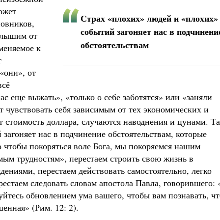
может
Страх «плохих» людей и «плохих»
новников,
событий загоняет нас в подчинени
 слышим от
обстоятельствам
меняемое к
т
«они», от
всё
ас еще выжать», «только о себе заботятся» или «заняли
т чувствовать себя зависимым от тех экономических и
т стоимость доллара, случаются наводнения и цунами. Т
 загоняет нас в подчинение обстоятельствам, которые
 чтобы покоряться воле Бога, мы покоряемся нашим
ым трудностям», перестаем строить свою жизнь в
дениями, перестаем действовать самостоятельно, легко
естаем следовать словам апостола Павла, говорившего: 
зуйтесь обновлением ума вашего, чтобы вам познавать, чт
шенная» (Рим. 12: 2).