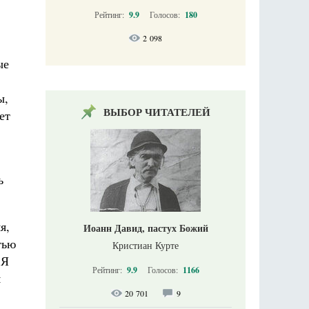
Рейтинг:
9.9
Голосов:
180
2 098
ые
ы,
ВЫБОР ЧИТАТЕЛЕЙ
ет
ь
я,
Иоанн Давид, пастух Божий
тью
Кристиан Курте
 Я
Рейтинг:
9.9
Голосов:
1166
я
20 701
9