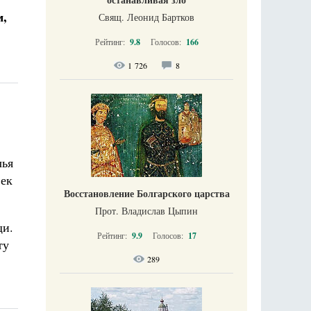
м,
Свящ. Леонид Бартков
Рейтинг:
9.8
Голосов:
166
1 726
8
чья
век
Восстановление Болгарского царства
Прот. Владислав Цыпин
щи.
Рейтинг:
9.9
Голосов:
17
ту
289