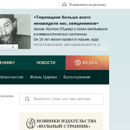
Подписаться на рассылку
«Тюремщики больше всего
ненавидели нас, священников»
Архим. Иустин (Пырву) о годах пребывания
в коммунистических застенках
Он 16 лет жизни провел в тюрьме, куда
попал в молодом, цветущем возрасте, а
вышел оттуда больным, полуживым
стариком.
ЕННИКУ
НОВОСТИ
МЕДИА
благочестия
|
Жизнь Церкви
|
Богослужение
спечатать
НОВИНКИ ИЗДАТЕЛЬСТВА
«ВОЛЬНЫЙ СТРАННИК»