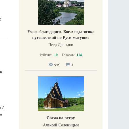
е
Учась благодарить Бога: педагогика
путешествий по Руси-матушке
Петр Давыдов
Рейтинг:
10
Голосов:
114
945
1
ак
«И
о
Свеча на ветру
Алексей Солоницын