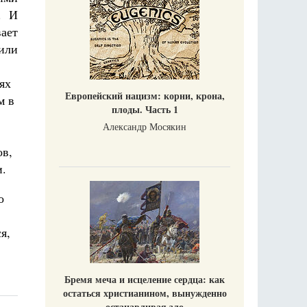
. И
вает
или
ях
Европейский нацизм: корни, крона,
м в
плоды. Часть 1
Александр Мосякин
ов,
и.
о
я,
Бремя меча и исцеление сердца: как
остаться христианином, вынужденно
останавливая зло