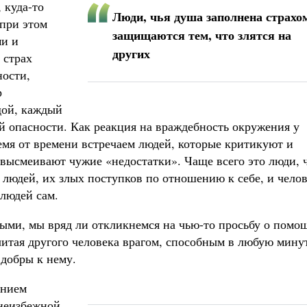
 куда-то
Люди, чья душа заполнена страхо
 при этом
защищаются тем, что злятся на
ми и
других
 страх
ности,
р
дой, каждый
й опасности. Как реакция на враждебность окружения у
емя от времени встречаем людей, которые критикуют и
 высмеивают чужие «недостатки». Чаще всего это люди, 
 людей, их злых поступков по отношению к себе, и чело
 людей сам.
ыми, мы вряд ли откликнемся на чью-то просьбу о помо
читая другого человека врагом, способным в любую мину
 добры к нему.
янием
неизбежной