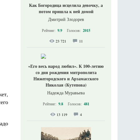
Как Богородица исцелила девочку, а
потом пришла к ней домой
Дмитрий Злодорев
Рейтинг:
9.9
Голосов:
2015
23 721
11
«Его весь народ любил». К 100-летию
со дня рождения митрополита
Нижегородского и Арзамасского
Николая (Кутепова)
Надежда Муравьева
ет,
сего
Рейтинг:
9.8
Голосов:
481
13 119
4
надо