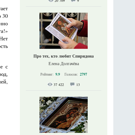
20 709
9
гает
о 30
нно
а!»
Нет
ость
Про тех, кто любит Спиридона
Елена Долгачёва
е с
од,
Рейтинг:
9.9
Голосов:
2797
ней,
37 422
13