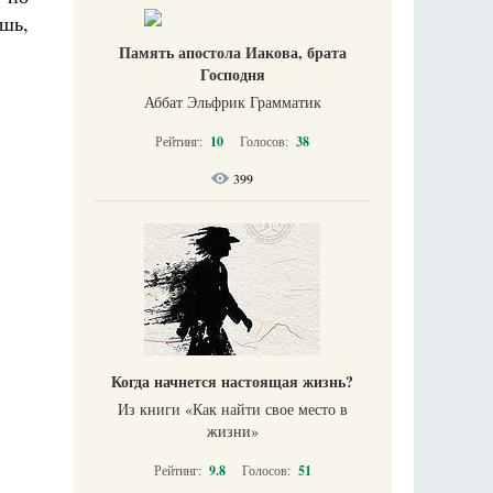
ешь,
Память апостола Иакова, брата
Господня
Аббат Эльфрик Грамматик
Рейтинг:
10
Голосов:
38
399
Когда начнется настоящая жизнь?
Из книги «Как найти свое место в
жизни​»
Рейтинг:
9.8
Голосов:
51