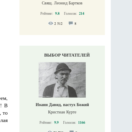
Свящ. Леонид Бартков
Рейтинг:
9.8
Голосов:
214
2 512
8
ВЫБОР ЧИТАТЕЛЕЙ
ем,
Иоанн Давид, пастух Божий
! В
, то
Кристиан Курте
лая
Рейтинг:
9.9
Голосов:
1166