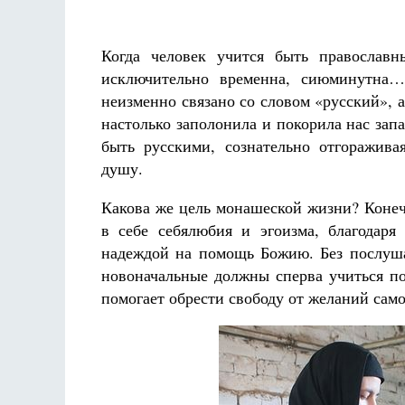
Когда человек учится быть православн
исключительно временна, сиюминутна…
неизменно связано со словом «русский», 
настолько заполонила и покорила нас зап
быть русскими, сознательно отгоражив
душу.
Какова же цель монашеской жизни? Конеч
в себе себялюбия и эгоизма, благодар
надеждой на помощь Божию. Без послуша
новоначальные должны сперва учиться п
помогает обрести свободу от желаний само