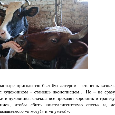
астыре пригодится: был бухгалтером – станешь казначе
ыл художником – станешь иконописцем… Но – не сразу
 и духовника, сначала все проходят коровник и трапезу
ание», чтобы сбить «интеллигентскую спесь» и, де
называемого «я могу!» и «я умею!».