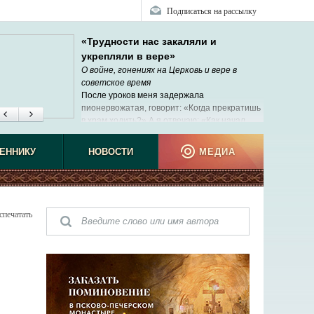
Подписаться на рассылку
«Трудности нас закаляли и
укрепляли в вере»
О войне, гонениях на Церковь и вере в
советское время
После уроков меня задержала
пионервожатая, говорит: «Когда прекратишь
в храм ходить?» А я отвечаю: «Как начал
ходить – так и буду».
ЕННИКУ
НОВОСТИ
МЕДИА
спечатать