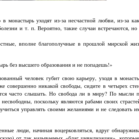
 в монастырь уходят из-за несчастной любви, из-за ка
олезни и т. п. Вероятно, такие случаи встречаются, но
остные, вполне благополучные в прошлой мирской жиз
тырь без высшего образования и не попадешь!»
ованный человек губит свою карьеру, уходя в монасты
 же совершенно никакой свободы, сидите в четырех сте
тся часто слышать. Но свобода ли в миру? По мысли п
несвободны, поскольку являются рабами своих страстей
аучиться управлять своими желаниями и не следовать и
енные люди, начиная воцерковляться, вдруг обнаружив
скую) от так называемых «благ цивилизации», которые