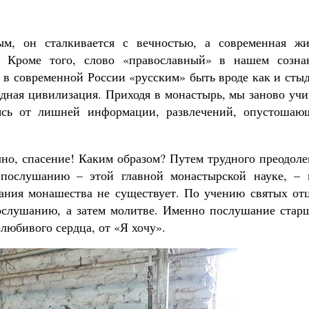
ым, он сталкивается с вечностью, а современная жи
 Кроме того, слово «православный» в нашем созна
а в современной России «русским» быть вроде как и сты
адная цивилизация. Приходя в монастырь, мы заново уч
аясь от лишней информации, развлечений, опустошаю
но, спасение! Каким образом? Путем трудного преодоле
я послушанию – этой главной монастырской науке, – 
ния монашества не существует. По учению святых отц
ослушанию, а затем молитве. Именно послушание стар
любивого сердца, от «Я хочу».