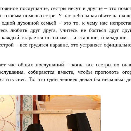
стоянное послушание, сестры несут и другие – это помо
а готовым помочь сестре. У нас небольшая обитель, окол
 одной духовной семьей – это то, к чему нас непреста
есь любить друг друга, учитесь не бояться друг друг
, каждый старается по силам – и старшие, и младшие. 
строй – все трудятся наравне, это устраняет официальн
ет час общих послушаний – когда все сестры во глав
слушания, собираются вместе, чтобы прополоть огор
стить снег. То, что один человек делал бы несколько д