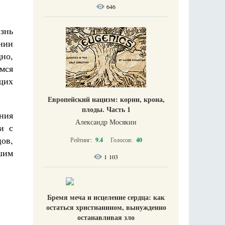
646
знь
нии
дно,
имся
щих
Европейский нацизм: корни, крона,
плоды. Часть 1
ния
Александр Мосякин
и с
ов,
Рейтинг:
9.4
Голосов:
40
шим
1 103
Бремя меча и исцеление сердца: как
остаться христианином, вынужденно
останавливая зло