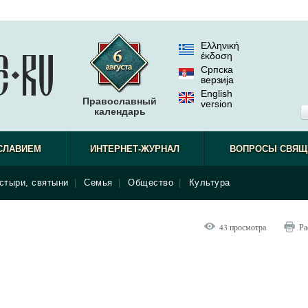
Ελληνική
έκδοση
Српска
верзиjа
English
Православный
version
календарь
СЛАВИЕМ
ИНТЕРНЕТ-ЖУРНАЛ
ВОПРОСЫ СВЯЩ
стыри, святыни
|
Семья
|
Общество
|
Культура
43 просмотра
Ра