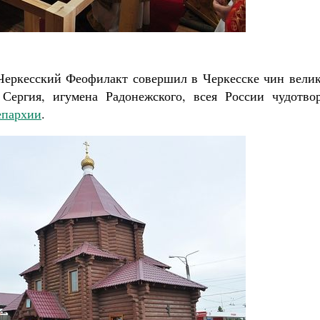
Роман Котов
воё место в жизни
л Мурышев
Черкесский Феофилакт совершил в Черкесске чин велик
Сергия, игумена Радонежского, всея России чудотвор
епархии
.