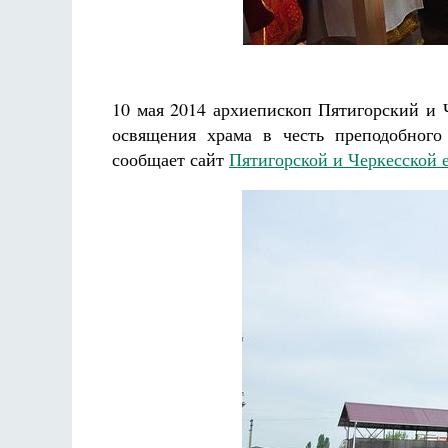
Разлуки не будет
Фредерика де Грааф
Как найти с
Кирил
10 мая 2014 архиепископ Пятигорский и 
освящения храма в честь преподобного 
сообщает сайт
Пятигорской и Черкесской 