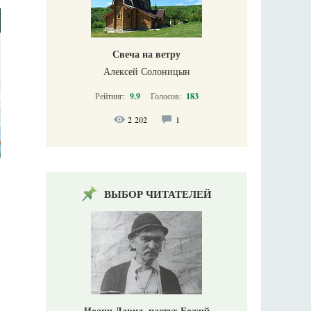
Свеча на ветру
Алексей Солоницын
Рейтинг:
9.9
Голосов:
183
2 202
1
ВЫБОР ЧИТАТЕЛЕЙ
Иоанн Давид, пастух Божий