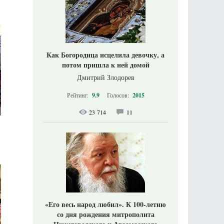
Как Богородица исцелила девочку, а
потом пришла к ней домой
Дмитрий Злодорев
Рейтинг:
9.9
Голосов:
2015
23 714
11
«Его весь народ любил». К 100-летию
со дня рождения митрополита