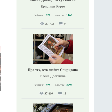
Кристиан Курте
Рейтинг:
9.9
Голосов:
1166
20 702
9
Про тех, кто любит Спиридона
Елена Долгачёва
Рейтинг:
9.9
Голосов:
2796
37 409
13