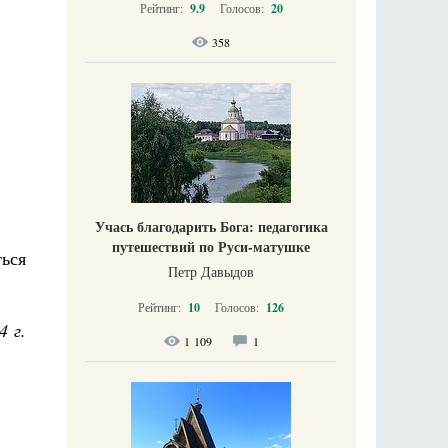
Рейтинг:
9.9
Голосов:
20
358
Учась благодарить Бога: педагогика
путешествий по Руси-матушке
ься
Петр Давыдов
Рейтинг:
10
Голосов:
126
4 г.
1 109
1