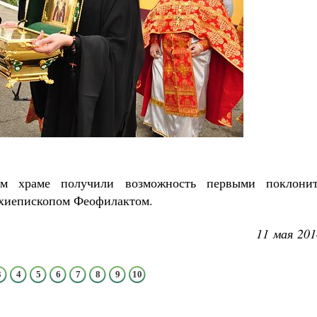
ом храме получили возможность первыми поклонит
рхиепископом Феофилактом.
11 мая 201
3
4
5
6
7
8
9
10