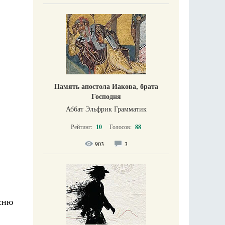
Память апостола Иакова, брата
Господня
Аббат Эльфрик Грамматик
Рейтинг:
10
Голосов:
88
903
3
сню