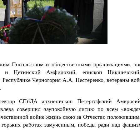
ским Посольством и общественными организациями, та
кий и Цетинский Амфилохий, епископ Никшичски
 Республике Черногория А.А. Нестеренко, ветераны вой
.
ректор СПбДА архиепископ Петергофский Амвроси
авлева совершил заупокойную литию по всем «вождя
ечественной войне жизнь свою за Отчество положившим,
и горьких работах замученным, победы ради над фашиз