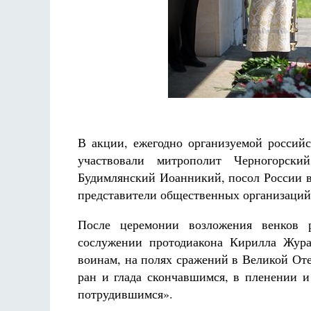
В акции, ежегодно организуемой россий
участвовали митрополит Черногорс
Будимлянский Иоанникий, посол России в
представители общественных организаций
После церемонии возложения венков 
сослужении протодиакона Кирилла Жур
воинам, на полях сражений в Великой От
ран и глада скончавшимся, в пленении 
потрудившимся».