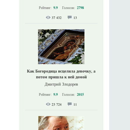
Рейтинг:
9.9
Голосов:
2798
37 432
13
Как Богородица исцелила девочку, а
потом пришла к ней домой
Дмитрий Злодорев
Рейтинг:
9.9
Голосов:
2015
23 724
11