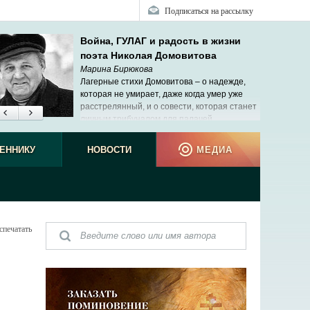
Подписаться на рассылку
Война, ГУЛАГ и радость в жизни
поэта Николая Домовитова
Марина Бирюкова
Лагерные стихи Домовитова – о надежде,
которая не умирает, даже когда умер уже
расстрелянный, и о совести, которая станет
личным трибуналом для палачей.
ЕННИКУ
НОВОСТИ
МЕДИА
спечатать