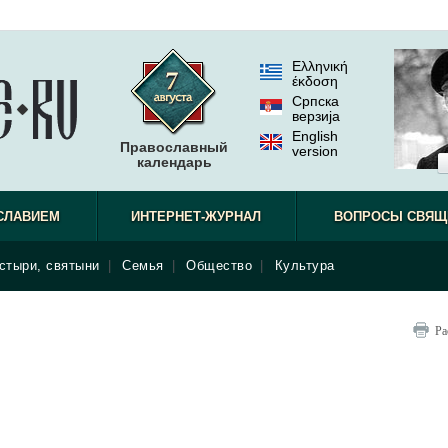
Ελληνική
έκδοση
Српска
верзиjа
English
Православный
version
календарь
СЛАВИЕМ
ИНТЕРНЕТ-ЖУРНАЛ
ВОПРОСЫ СВЯЩ
стыри, святыни
|
Семья
|
Общество
|
Культура
Ра