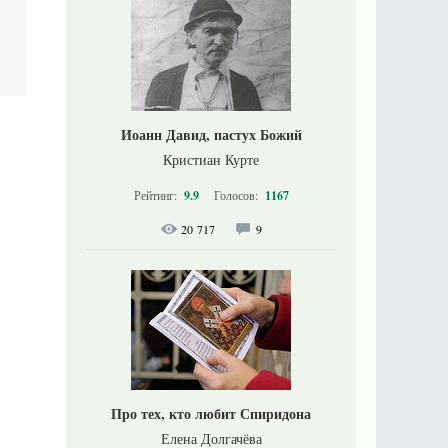
Иоанн Давид, пастух Божий
Кристиан Курте
Рейтинг:
9.9
Голосов:
1167
20 717
9
Про тех, кто любит Спиридона
Елена Долгачёва