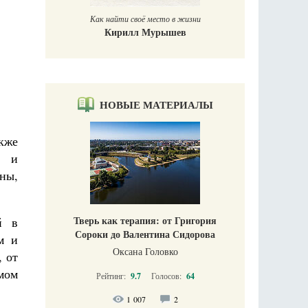
Как найти своё место в жизни
Кирилл Мурышев
НОВЫЕ МАТЕРИАЛЫ
кже
й и
ны,
Тверь как терапия: от Григория
й в
Сороки до Валентина Сидорова
м и
Оксана Головко
 от
мом
Рейтинг:
9.7
Голосов:
64
1 007
2