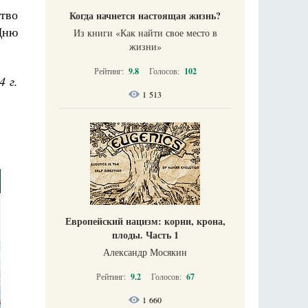
тво
Когда начнется настоящая жизнь?
Дню
Из книги «Как найти свое место в
жизни​»
Рейтинг:
9.8
Голосов:
102
4 г.
1 513
Европейский нацизм: корни, крона,
плоды. Часть 1
Александр Мосякин
Рейтинг:
9.2
Голосов:
67
1 660