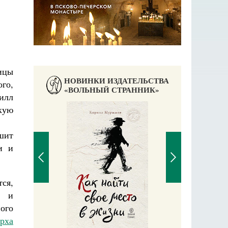
Ю
ницы
НОВИНКИ ИЗДАТЕЛЬСТВА
го,
«ВОЛЬНЫЙ СТРАННИК»
илл
кую
шит
Великомучени
и и
тся,
и и
ого
рха