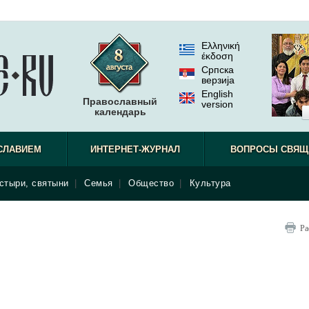
Ελληνική
έκδοση
Српска
верзиjа
English
Православный
version
календарь
СЛАВИЕМ
ИНТЕРНЕТ-ЖУРНАЛ
ВОПРОСЫ СВЯЩ
стыри, святыни
|
Семья
|
Общество
|
Культура
Ра