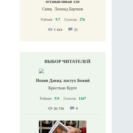
останавливая зло
Свящ. Леонид Бартков
Рейтинг:
9.7
Голосов:
276
3 414
21
ВЫБОР ЧИТАТЕЛЕЙ
Иоанн Давид, пастух Божий
Кристиан Курте
Рейтинг:
9.9
Голосов:
1167
20 730
9