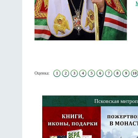
Оценка:
1
2
3
4
5
6
7
8
9
10
Псковская митроп