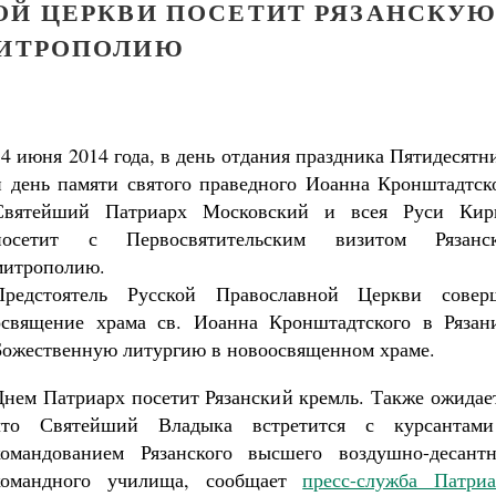
ОЙ ЦЕРКВИ ПОСЕТИТ РЯЗАНСКУ
ИТРОПОЛИЮ
14 июня 2014 года, в день отдания праздника Пятидесят
и день памяти святого праведного Иоанна Кронштадтско
Святейший Патриарх Московский и всея Руси Кир
посетит с Первосвятительским визитом Рязанс
митрополию.
Предстоятель Русской Православной Церкви совер
освящение храма св. Иоанна Кронштадтского в Рязан
Божественную литургию в новоосвященном храме.
Днем Патриарх посетит Рязанский кремль. Также ожидае
что Святейший Владыка встретится с курсантам
командованием Рязанского высшего воздушно-десантн
командного училища, сообщает
пресс-служба Патриа