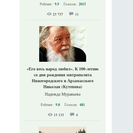
Рейтинг:
9.9
Голосов:
2015
23 737
11
«Его весь народ любил». К 100-летию
со дня рождения митрополита
Нижегородского и Арзамасского
Николая (Кутепова)
Надежда Муравьева
Рейтинг:
9.8
Голосов:
481
13 133
4