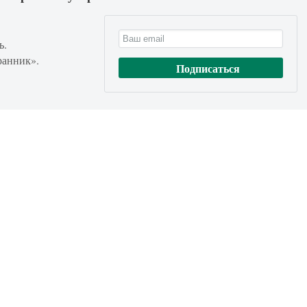
ь.
ранник».