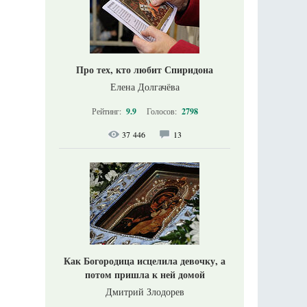
Про тех, кто любит Спиридона
Елена Долгачёва
Рейтинг:
9.9
Голосов:
2798
37 446
13
Как Богородица исцелила девочку, а
потом пришла к ней домой
Дмитрий Злодорев