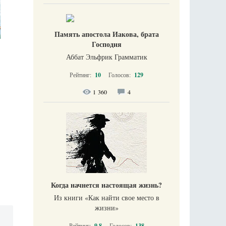
Память апостола Иакова, брата
Господня
Аббат Эльфрик Грамматик
Рейтинг:
10
Голосов:
129
1 360
4
Когда начнется настоящая жизнь?
Из книги «Как найти свое место в
жизни​»
Рейтинг:
9.8
Голосов:
138