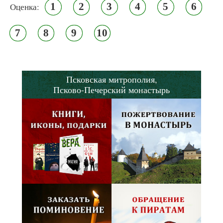
1
2
3
4
5
6
Оценка:
7
8
9
10
Псковская митрополия,
Псково-Печерский монастырь