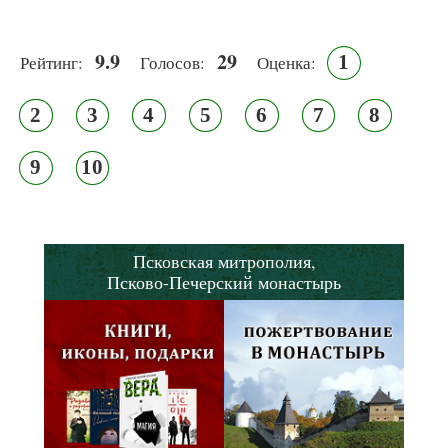
9.9
29
1
Рейтинг:
Голосов:
Оценка:
2
3
4
5
6
7
8
9
10
Псковская митрополия,
Псково-Печерский монастырь