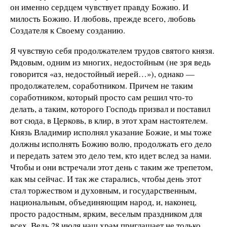
он именно сердцем чувствует правду Божию. И
милость Божию. И любовь, прежде всего, любовь
Создателя к Своему созданию.
Я чувствую себя продолжателем трудов святого князя.
Рядовым, одним из многих, недостойным (не зря ведь
говорится «аз, недостойный иерей…»), однако —
продолжателем, соработником. Причем не таким
соработником, который просто сам решил что-то
делать, а таким, которого Господь призвал и поставил
вот сюда, в Церковь, в клир, в этот храм настоятелем.
Князь Владимир исполнял указание Божие, и мы тоже
должны исполнять Божию волю, продолжать его дело
и передать затем это дело тем, кто идет вслед за нами.
Чтобы и они встречали этот день с таким же трепетом,
как мы сейчас. И так же старались, чтобы день этот
стал торжеством и духовным, и государственным,
национальным, объединяющим народ, и, наконец,
просто радостным, ярким, веселым праздником для
всех. Ведь 28 июля наш храм приглашает не только