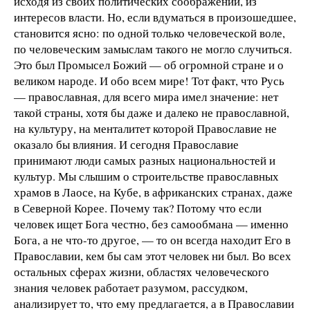
исходя из своих политических соображений, из
интересов власти. Но, если вдуматься в произошедшее,
становится ясно: по одной только человеческой воле,
по человеческим замыслам такого не могло случиться.
Это был Промысел Божий — об огромной стране и о
великом народе. И обо всем мире! Тот факт, что Русь
— православная, для всего мира имел значение: нет
такой страны, хотя бы даже и далеко не православной,
на культуру, на менталитет которой Православие не
оказало бы влияния. И сегодня Православие
принимают люди самых разных национальностей и
культур. Мы слышим о строительстве православных
храмов в Лаосе, на Кубе, в африканских странах, даже
в Северной Корее. Почему так? Потому что если
человек ищет Бога честно, без самообмана — именно
Бога, а не что-то другое, — то он всегда находит Его в
Православии, кем бы сам этот человек ни был. Во всех
остальных сферах жизни, областях человеческого
знания человек работает разумом, рассудком,
анализирует то, что ему предлагается, а в Православии