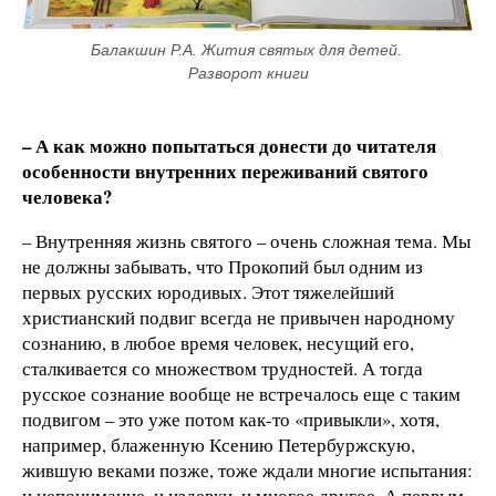
Балакшин Р.А. Жития святых для детей. 
Разворот книги
– А как можно попытаться донести до читателя
особенности внутренних переживаний святого
человека?
– Внутренняя жизнь святого – очень сложная тема. Мы
не должны забывать, что Прокопий был одним из
первых русских юродивых. Этот тяжелейший
христианский подвиг всегда не привычен народному
сознанию, в любое время человек, несущий его,
сталкивается со множеством трудностей. А тогда
русское сознание вообще не встречалось еще с таким
подвигом – это уже потом как-то «привыкли», хотя,
например, блаженную Ксению Петербуржскую,
жившую веками позже, тоже ждали многие испытания:
и непонимание, и издевки, и многое другое. А первым