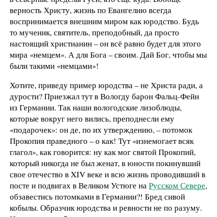
верность Христу, жизнь по Евангелию всегда
воспринимается внешним миром как юродство. Будь
то мученик, святитель, преподобный, да просто
настоящий христианин – он всё равно будет для этого
мира «немцем». А для Бога – своим. Дай Бог, чтобы мы
были такими «немцами»!
Хотите, приведу пример юродства – не Христа ради, а
дурости? Приезжал тут в Вологду барон Фальц-Фейн
из Германии. Так наши вологодские лизоблюды,
которые вокруг него вились, преподнесли ему
«подарочек»: он де, по их утверждению, – потомок
Прокопия праведного – о как! Тут «изнемогает всяк
глагол», как говорится: ну как мог святой Прокопий,
который никогда не был женат, в юности покинувший
свое отечество в XIV веке и всю жизнь проводивший в
посте и подвигах в Великом Устюге на
Русском Севере
,
обзавестись потомками в Германии?! Бред сивой
кобылы. Образчик юродства и ревности не по разуму.