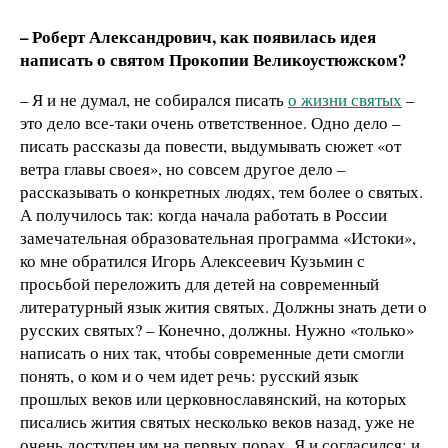
– Роберт Александрович, как появилась идея
написать о святом Прокопии Великоустюжском?
– Я и не думал, не собирался писать
о жизни святых
–
это дело все-таки очень ответственное. Одно дело –
писать рассказы да повести, выдумывать сюжет «от
ветра главы своея», но совсем другое дело –
рассказывать о конкретных людях, тем более о святых.
А получилось так: когда начала работать в России
замечательная образовательная программа «Истоки»,
ко мне обратился Игорь Алексеевич Кузьмин с
просьбой переложить для детей на современный
литературный язык жития святых. Должны знать дети о
русских святых? – Конечно, должны. Нужно «только»
написать о них так, чтобы современные дети смогли
понять, о ком и о чем идет речь: русский язык
прошлых веков или церковнославянский, на которых
писались жития святых несколько веков назад, уже не
очень доступен им на первых порах. Я и согласился: и