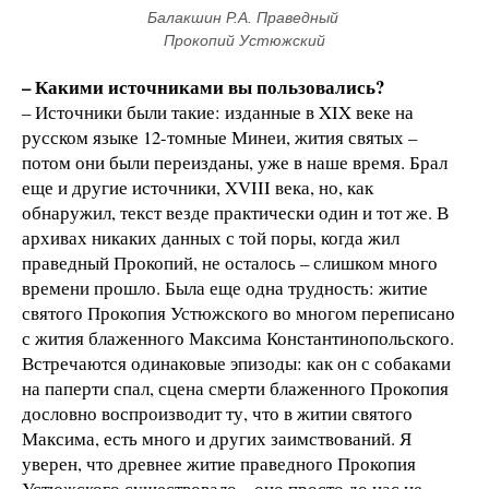
Балакшин Р.А. Праведный 
Прокопий Устюжский
– Какими источниками вы пользовались?
– Источники были такие: изданные в XIX веке на
русском языке 12-томные Минеи, жития святых –
потом они были переизданы, уже в наше время. Брал
еще и другие источники, XVIII века, но, как
обнаружил, текст везде практически один и тот же. В
архивах никаких данных с той поры, когда жил
праведный Прокопий, не осталось – слишком много
времени прошло. Была еще одна трудность: житие
святого Прокопия Устюжского во многом переписано
с жития блаженного Максима Константинопольского.
Встречаются одинаковые эпизоды: как он с собаками
на паперти спал, сцена смерти блаженного Прокопия
дословно воспроизводит ту, что в житии святого
Максима, есть много и других заимствований. Я
уверен, что древнее житие праведного Прокопия
Устюжского существовало – оно просто до нас не