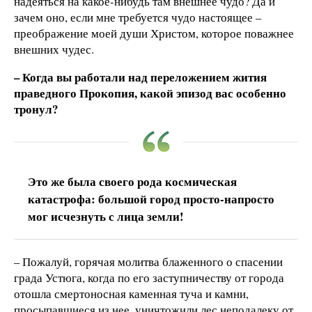
надеяться на какое-нибудь там внешнее чудо? Да и
зачем оно, если мне требуется чудо настоящее –
преображение моей души Христом, которое поважнее
внешних чудес.
– Когда вы работали над переложением жития
праведного Прокопия, какой эпизод вас особенно
тронул?
Это же была своего рода космическая
катастрофа: большой город просто-напросто
мог исчезнуть с лица земли!
– Пожалуй, горячая молитва блаженного о спасении
града Устюга, когда по его заступничеству от города
отошла смертоносная каменная туча и камни,
просыпавшиеся из нее, уничтожили лес неподалеку от