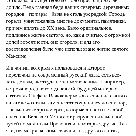
дошло. Ведь главная беда наших северных деревянных
городов – пожары – была не столь уж редкой. Города
горели, уничтожались многие документы, памятники,
причем вплоть до XX века. Было оригинальное,
подлинное житие святого, но, как я считаю, с огромной
долей вероятности, оно сгорело, и для его
восстановления было уже использовано житие святого
Максима.
И в житии, которым я пользовался и которое
переложил на современный русский язык, есть все-
таки детали, ниоткуда не заимствованные. Например,
встреча юродивого с девочкой, будущей матерью
святителя Стефана Великопермского, сидение святого
на камне – кстати, камень этот сохранился до сих пор,
– знаменитые три кочерги, которые он носил с собой,
спасение Великого Устюга от разрушения каменной
тучей по молитвам Прокопия и некоторые другие. Так
что, несмотря на заимствования из другого жития,