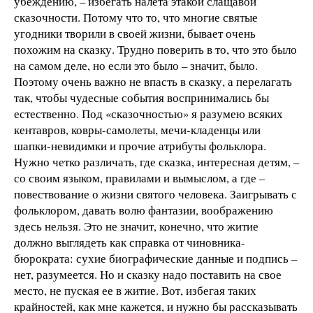
убеждению, – избегать налета этакой слащавой
сказочности. Потому что то, что многие святые
угодники творили в своей жизни, бывает очень
похожим на сказку. Трудно поверить в то, что это было
на самом деле, но если это было – значит, было.
Поэтому очень важно не впасть в сказку, а перелагать
так, чтобы чудесные события воспринимались бы
естественно. Под «сказочностью» я разумею всяких
кентавров, ковры-самолеты, мечи-кладенцы или
шапки-невидимки и прочие атрибуты фольклора.
Нужно четко различать, где сказка, интересная детям, –
со своим языком, правилами и вымыслом, а где –
повествование о жизни святого человека. Заигрывать с
фольклором, давать волю фантазии, воображению
здесь нельзя. Это не значит, конечно, что житие
должно выглядеть как справка от чиновника-
бюрократа: сухие биографические данные и подпись –
нет, разумеется. Но и сказку надо поставить на свое
место, не пуская ее в житие. Вот, избегая таких
крайностей, как мне кажется, и нужно бы рассказывать