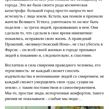
города. Это же была своего рода космическая
катастрофа: большой город просто-напросто мог
исчезнуть с лица земли. Кстати, как поняли и признали
жители Великого Устюга, уничтожен-то он мог быть
поделом – за грехи людей, проживавших в нем. Они
сделали то, что сделали в свое время ниневитяне:
покаялись, исправили свою жизнь. А праведный
Прокопий, «великоустюжский Иона», не стал убегать в
Фарсис – он всей своей жизнью в городе призывал
людей к покаянию и, следовательно, к спасению.
Восхитила и сила смирения праведного человека, его
терпеливость: не каждый сможет сносить
издевательства и непонимание людей со смирением, не
каждый сможет умерщвлять свои «уды, сущии на
земли», с таким постоянством и самоотвержением.
Мы-то, простые люди, испорченные комфортом, такого
рвения не показываем – слабые мы люди…