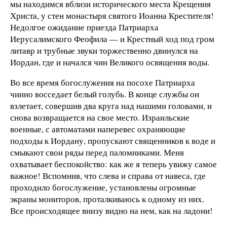
мы находимся вблизи исторического места Крещения
Христа, у стен монастыря святого Иоанна Крестителя!
Недолгое ожидание приезда Патриарха
Иерусалимского Феофила — и Крестный ход под гром
литавр и трубные звуки торжественно двинулся на
Иордан, где и начался чин Великого освящения воды.
Во все время богослужения на посохе Патриарха
чинно восседает белый голубь. В конце службы он
взлетает, совершив два круга над нашими головами, и
снова возвращается на свое место. Израильские
военные, с автоматами наперевес охраняющие
подходы к Иордану, пропускают священников к воде и
смыкают свои ряды перед паломниками. Меня
охватывает беспокойство: как же я теперь увижу самое
важное! Вспомнив, что слева и справа от навеса, где
проходило богослужение, установлены огромные
экраны мониторов, проталкиваюсь к одному из них.
Все происходящее внизу видно на нем, как на ладони!