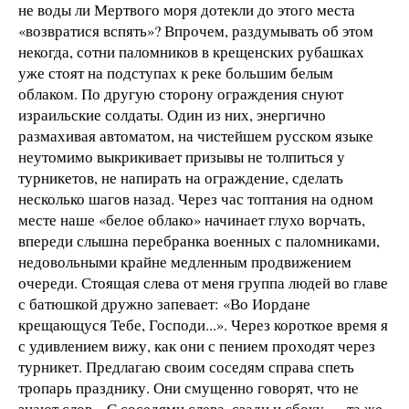
не воды ли Мертвого моря дотекли до этого места
«возвратися вспять»? Впрочем, раздумывать об этом
некогда, сотни паломников в крещенских рубашках
уже стоят на подступах к реке большим белым
облаком. По другую сторону ограждения снуют
израильские солдаты. Один из них, энергично
размахивая автоматом, на чистейшем русском языке
неутомимо выкрикивает призывы не толпиться у
турникетов, не напирать на ограждение, сделать
несколько шагов назад. Через час топтания на одном
месте наше «белое облако» начинает глухо ворчать,
впереди слышна перебранка военных с паломниками,
недовольными крайне медленным продвижением
очереди. Стоящая слева от меня группа людей во главе
с батюшкой дружно запевает: «Во Иордане
крещающуся Тебе, Господи...». Через короткое время я
с удивлением вижу, как они с пением проходят через
турникет. Предлагаю своим соседям справа спеть
тропарь празднику. Они смущенно говорят, что не
знают слов... С соседями слева, сзади и сбоку — та же