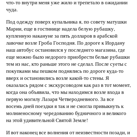
что-то внутри меня уже жило и трепетало в ожидании
чуда.
Под одежду поверх купальника я, по совету матушки
Марии, еще в гостинице надела белую рубашку,
купленную накануне за пять долларов в арабской
лавочке возле Гроба Господня. По дороге к Иордану
наш автобус остановился у последнего магазина, где
еще можно было недорого приобрести белые рубашки
тем из нас, кто раньше этого не сделал. После суеты с
покупками мы пешком поднялись по дороге куда-то
вверх и остановились возле какой-то стены. Я
оказалась рядом с экскурсоводом как раз в тот момент,
когда она объявила, что мы находимся возле входа в
первую могилу Лазаря Четверодневного. За все
восемь дней поездки я так и не смогла привыкнуть к
молниеносному чередованию будничного и великого
на этой удивительной Святой Земле!
И вот наконец все волнения от неизвестности позади, и