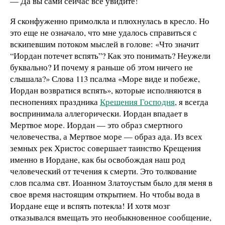
— Да вы сами сейчас все увидите!
Я сконфуженно примолкла и плюхнулась в кресло. Но
это еще не означало, что мне удалось справиться с
вскипевшим потоком мыслей в голове: «Что значит
“Иордан потечет вспять”? Как это понимать? Неужели
буквально? И почему я раньше об этом ничего не
слышала?» Слова 113 псалма «Море виде и побеже,
Иордан возвратися вспять», которые исполняются в
песнопениях праздника
Крещения Господня
, я всегда
воспринимала аллегорически. Иордан впадает в
Мертвое море. Иордан — это образ смертного
человечества, а Мертвое море — образ ада. Из всех
земных рек Христос совершает таинство Крещения
именно в Иордане, как бы освобождая наш род
человеческий от течения к смерти. Это толкование
слов псалма свт. Иоанном Златоустым было для меня в
свое время настоящим открытием. Но чтобы вода в
Иордане еще и вспять потекла! И хотя мозг
отказывался вмещать это необыкновенное сообщение,