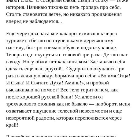
история. Начинаю тихонько петь тропарь про себя.
Стоять становится легче, но никакого продвижения
вперед не наблюдается...
Еще через два часа кое-как протискиваюсь через
турникет, сбегаю по ступенькам к деревянному
настилу, быстро снимаю обувь и подхожу к воде.
Теперь надо окунуться с головой три раза. Делаю шаг
в воду. Ногу обжигает как кипятком! Заставляю себя
сделать еще шаг, другой... Судорожно окунаюсь три
раза в ледяную воду, бормоча про себя: «Во имя Отца!
И Сына! И Святаго Духа! Аминь!», и пробкой
выскакиваю на помост! Все тело горит огнем, как
после хорошей русской бани! Усталости от
трехчасового стояния как не бывало — наоборот, меня
охватывает ощущение телесной невесомости и еще
невероятной радости, которая переполняется через
край!
В автобусе я первым делом спрашиваю матушку