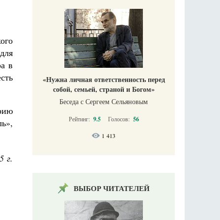
ого
для
ра в
есть
«Нужна личная ответственность перед
собой, семьей, страной и Богом»
Беседа с Сергеем Сельяновым
рию
Рейтинг:
9.5
Голосов:
56
ь»,
1 413
5 г.
ВЫБОР ЧИТАТЕЛЕЙ