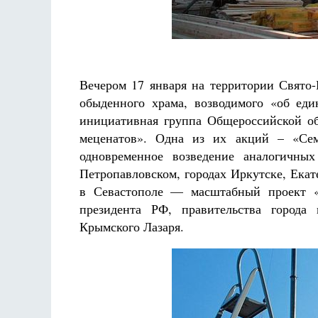
Разлуки не будет
Фредерика де Грааф
Вечером 17 января на территории Свято-
обыденного храма, возводимого «об еди
инициативная группа Общероссийской о
меценатов». Одна из их акций – «Сем
одновременное возведение аналогичных
Петропавловском, городах Иркутске, Ека
в Севастополе — масштабный проект «
президента РФ, правительства города
Крымского Лазаря.