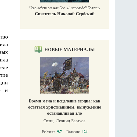
Чего ждет от нас Бог. 10 заповедей Божиих
Святитель Николай Сербский
тво
ила
НОВЫЕ МАТЕРИАЛЫ
ных
ила
еле
ятие
ции
о и
Бремя меча и исцеление сердца: как
остаться христианином, вынужденно
останавливая зло
Свящ. Леонид Бартков
Рейтинг:
9.7
Голосов:
124