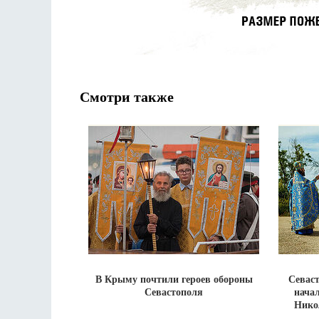
Смотри также
В Крыму почтили героев обороны
Севаст
Севастополя
начал
Нико