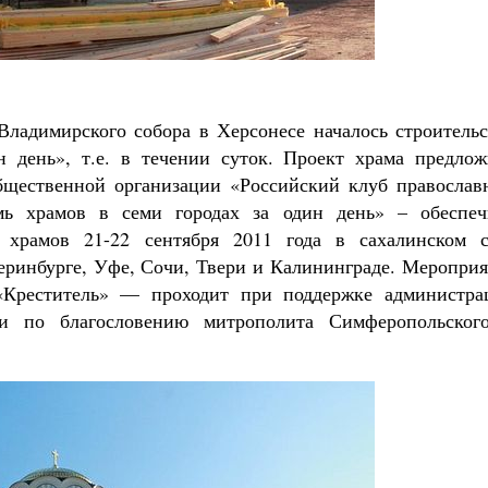
Роман Котов
Как найти своё место в жизни
Кирилл Мурышев
Владимирского собора в Херсонесе началось строительс
н день», т.е. в течении суток. Проект храма предлож
бщественной организации «Российский клуб православ
ь храмов в семи городах за один день» – обеспеч
 храмов 21-22 сентября 2011 года в сахалинском с
теринбурге, Уфе, Сочи, Твери и Калининграде. Меропри
Креститель» — проходит при поддержке администра
 и по благословению митрополита Симферопольског