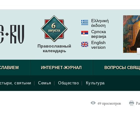
Ελληνική
έκδοση
Српска
верзиjа
English
Православный
version
календарь
СЛАВИЕМ
ИНТЕРНЕТ-ЖУРНАЛ
ВОПРОСЫ СВЯЩ
стыри, святыни
|
Семья
|
Общество
|
Культура
49 просмотров
Ра