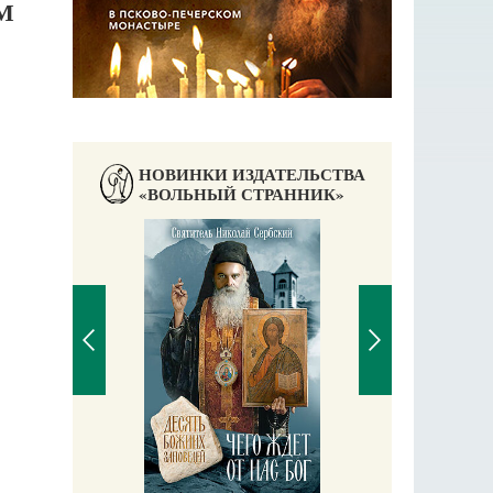
М
НОВИНКИ ИЗДАТЕЛЬСТВА
«ВОЛЬНЫЙ СТРАННИК»
П
Е
аучись у