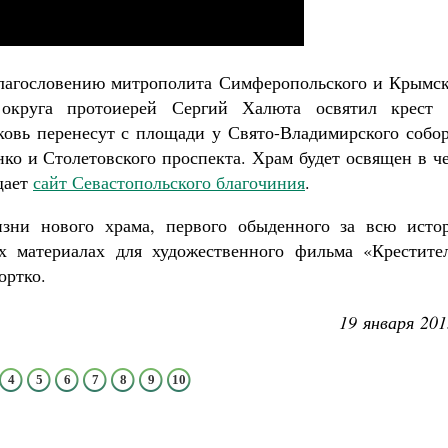
благословению митрополита Симферопольского и Крымск
округа
протоиерей Сергий Халюта
освятил крест 
рковь перенесут с площади у Свято-Владимирского собо
нко и Столетовского проспекта. Храм будет освящен в ч
щает
сайт Севастопольского благочиния
.
зни нового храма, первого обыденного за всю исто
х материалах для художественного фильма «Крестител
ортко.
19 января 201
4
5
6
7
8
9
10