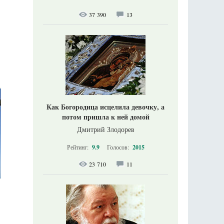
37 390
13
Как Богородица исцелила девочку, а
потом пришла к ней домой
Дмитрий Злодорев
Рейтинг:
9.9
Голосов:
2015
23 710
11