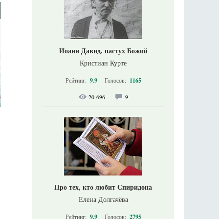
Иоанн Давид, пастух Божий
Кристиан Курте
Рейтинг:
9.9
Голосов:
1165
20 696
9
Про тех, кто любит Спиридона
Елена Долгачёва
Рейтинг:
9.9
Голосов:
2795