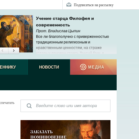
Подписаться на рассылку
Учение старца Филофея и
современность
Прот. Владислав Цыпин
Все ли благополучно с приверженностью
традиционным религиозным и
нравственным ценностям, на страже
которых призван стоять Третий Рим, в
современной России?
ЕННИКУ
НОВОСТИ
МЕДИА
спечатать