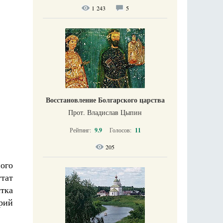
1 243
5
Восстановление Болгарского царства
Прот. Владислав Цыпин
Рейтинг:
9.9
Голосов:
11
205
ого
тат
тка
рий