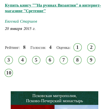
Купить книгу ""На руинах Византии" в интернет-
магазине "Сретение"
Евгений Старшов
20 января 2015 г.
8
4
1
2
Рейтинг:
Голосов:
Оценка:
3
4
5
6
7
8
9
10
Псковская митрополия,
Псково-Печерский монастырь