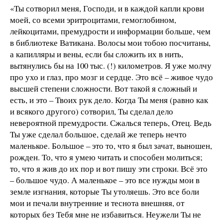
«Ты сотворил меня, Господи, и в каждой капли крови
моей, со всеми эритроцитами, гемоглобином,
лейкоцитами, премудрости и информации больше, чем
в библиотеке Ватикана. Волосы мои тобою посчитаны,
а капилляры и вены, если бы сложить их в нить,
вытянулись бы на 100 тыс. (!) километров. Я уже молчу
про ухо и глаз, про мозг и сердце. Это всё – живое чудо
высшей степени сложности. Вот такой я сложный и
есть, и это – Твоих рук дело. Когда Ты меня (равно как
и всякого другого) сотворил, Ты сделал дело
невероятной премудрости. Сжалься теперь, Отец. Ведь
Ты уже сделал большое, сделай же теперь нечто
маленькое. Большое – это то, что я был зачат, выношен,
рожден. То, что я умею читать и способен молиться;
то, что я жив до их пор и вот пишу эти строки. Всё это
– большое чудо. А маленькое – это все нужды мои в
земле изгнания, которые Ты утоляешь. Это все боли
мои и печали внутренние и теснота внешняя, от
которых без Тебя мне не избавиться. Неужели Ты не