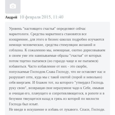
10 февраля 2015, 11:40
Андрей
Уровень "настоящего счастья" определяют сейчас
маркетологи. Средства маркетинга становятся все
изощреннее, для этого в бизнес-школах подробно изучаются
немощи человеческие, средства стимуляции желаний и
соблазна. К сожалению мы, немощные, охотно дорисовываем
в своем уме эти навязываемые образы "счастья" от которых
потом тщетно пытаемся (но гораздо чаще и не пытаемся)
избавиться. Часто избавление от них - это скорби,
попускаемые Господом.Слава Господу, что не оставляет нас и
разрушает сети, куда мы с такой охотой (порой и невольно)
себя ввергаем. И блажен тот, на которого "утвердил Господь
руку свою", возвращая свое неразумное чадо к Себе, омывая
и очищая его, плачущего и сопротивляющегося, в ропоте и в
безумии тянущегося назад в грязь из которой по милости
Господа был изъят.
Не введи в искушение и избавь от лукавого. Спаси, Господи.