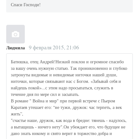
Спаси Господи!
9 февраля 2015, 21:06
Людмила
Батюшка, отец Андрей!Низкий поклон и огромное спасибо
за вашу очень нужную статью. Так проникновенно и глубоко
затронуты видимые и невидимые ниточки нашей души,
ниточки, которые связывают нас с Богом. «Забывай себя и
найдешь покой»...с этим надо просыпаться, служить в
течение дня по мере сил и засыпать.
В романе " Война и мир" при первой встрече с Пьером
Каратаев утешает его: “не тужи, дружок: час терпеть, а век
жить”,
"счастье наше, дружок, как вода в бредне: тянешь - надулось,
а вытащишь - ничего нету".Он убеждает его, что будущее не
дано знать никому и свято верит в торжество добра и