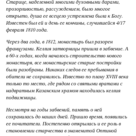
Старице, наделенной многими духовными дарами,
прозорливостью, рассуждением, было многое
открыто, душа ее всецело устремлена была к Богу.
Известен был ей и день ее кончины, случившейся 4/17
февраля 1810 года.
Через два года, в 1812, монастырь был разорен
французами. Келлия затворницы пришла в забвение. А
в 60-х годах, когда началось строительство нового
монастыря, все монастырские старые постройки
были разобраны. Никаких следов ее пребывания в
обители не сохранилось. Известно по плану XVIII века
только то место, где рядом со святыми вратами с
надвратным Казанским храмом находилась келлия
подвижницы.
Несмотря на годы забвений, память о ней
сохранилась до наших дней. Пришло время, появились
ее почитатели. Постепенно открылась и ее роль в
становлении старчества в знаменитой Оптиной