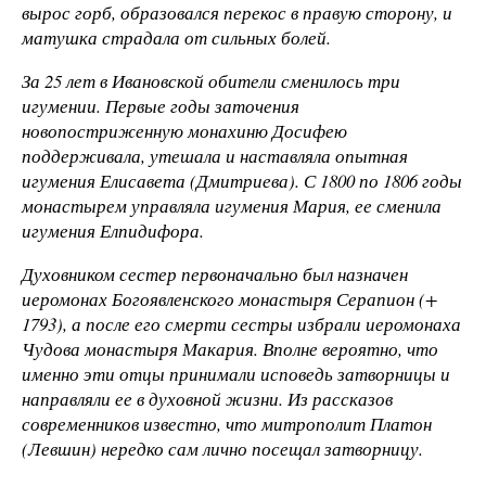
вырос горб, образовался перекос в правую сторону, и
матушка страдала от сильных болей.
За 25 лет в Ивановской обители сменилось три
игумении. Первые годы заточения
новопостриженную монахиню Досифею
поддерживала, утешала и наставляла опытная
игумения Елисавета (Дмитриева). С 1800 по 1806 годы
монастырем управляла игумения Мария, ее сменила
игумения Елпидифора.
Духовником сестер первоначально был назначен
иеромонах Богоявленского монастыря Серапион (+
1793), а после его смерти сестры избрали иеромонаха
Чудова монастыря Макария. Вполне вероятно, что
именно эти отцы принимали исповедь затворницы и
направляли ее в духовной жизни. Из рассказов
современников известно, что митрополит Платон
(Левшин) нередко сам лично посещал затворницу.