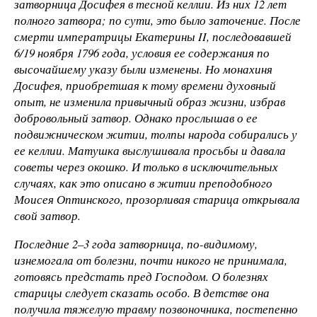
затворница Досифея в тесной келлии. Из них 12 лет
полного затвора; по сути, это было заточение. После
смерти императрицы Екатерины II, последовавшей
6/19 ноября 1796 года, условия ее содержания по
высочайшему указу были изменены. Но монахиня
Досифея, приобретшая к тому времени духовный
опыт, не изменила привычный образ жизни, избрав
добровольный затвор. Однако прослышав о ее
подвижническом житии, толпы народа собирались у
ее келлии. Матушка выслушивала просьбы и давала
советы через окошко. И только в исключительных
случаях, как это описано в житии преподобного
Моисея Оптинского, прозорливая старица открывала
свой затвор.
Последние 2–3 года затворница, по-видимому,
изнемогала от болезни, почти никого не принимала,
готовясь предстать пред Господом. О болезнях
старицы следует сказать особо. В детстве она
получила тяжелую травму позвоночника, постепенно