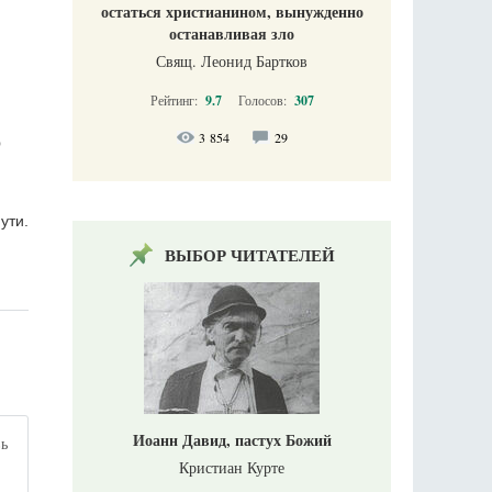
остаться христианином, вынужденно
останавливая зло
Свящ. Леонид Бартков
Рейтинг:
9.7
Голосов:
307
3 854
29
О
ути.
ВЫБОР ЧИТАТЕЛЕЙ
Иоанн Давид, пастух Божий
вь
Кристиан Курте