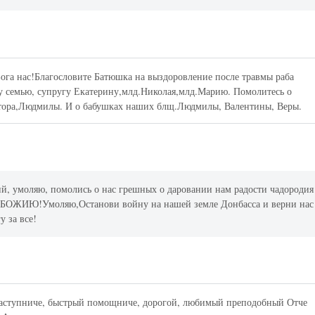
га нас!Благословите Батюшка на выздоровление после травмы раба
у семью, супругу Екатерину,млд.Николая,млд.Марию. Помолитесь о
тора,Людмилы. И о бабушках наших блщ.Людмилы, Валентины, Веры.
 умоляю, помолись о нас грешных о даровании нам радости чадородия
ву БОЖИЮ!Умоляю,Останови войну на нашей земле Донбасса и верни нас
 за все!
аступниче, быстрый помощниче, дорогой, любимый преподобный Отче