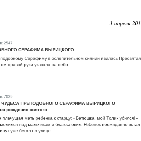
3 апреля 201
в:
2547
ОБНОГО СЕРАФИМА ВЫРИЦКОГО
еподобному Серафиму в ослепительном сиянии явилась Пресвятая
ом правой руки указала на небо.
в:
7029
И ЧУДЕСА ПРЕПОДОБНОГО СЕРАФИМА ВЫРИЦКОГО
дня рождения святого
а плачущая мать ребенка к старцу: «Батюшка, мой Толик убился!»
олился над мальчиком и благословил. Ребенок неожиданно встал
инут уже бегал по улице.