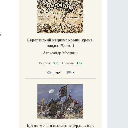
х
Европейский нацизм: корни, крона,
плоды. Часть 1
Александр Мосякин
Рейтинг:
9.2
Голосов:
113
2 565
2
Бремя меча и исцеление сердца: как