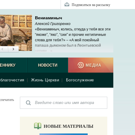
Подписаться на рассылку
Вениаминыч
Алексей Григоренко
«Вениаминыч, колись, откуда у тебя все эти
“якоже”, “яко”, “сии” и прочие нетипичные
слова для тебя?» – «А мой покойный
папаша дьяконом был в Леонтьевской
церкви…»
ЕННИКУ
НОВОСТИ
МЕДИА
благочестия
|
Жизнь Церкви
|
Богослужение
спечатать
НОВЫЕ МАТЕРИАЛЫ