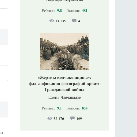
Рейтинг:
9.8
Голосов:
481
13 135
4
«Жертвы колчаковщины»:
фальсификация фотографий времен
Гражданской войны
Елена Чавчавадзе
Рейтинг:
9.1
Голосов:
858
32 476
169
ны