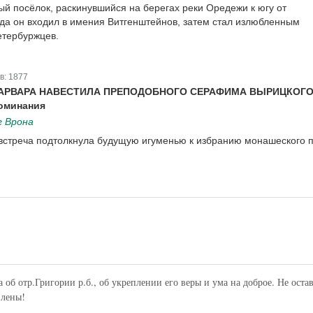
й посёлок, раскинувшийся на берегах реки Оредежи к югу от
гда он входил в имения Витгенштейнов, затем стал излюбленным
етербуржцев.
в:
1877
ВАРВАРА НАВЕСТИЛА ПРЕПОДОБНОГО СЕРАФИМА ВЫРИЦКОГ
оминания
 Врона
 встреча подтолкнула будущую игуменью к избранию монашеского п
б отр.Григории р.б., об укреплении его веры и ума на доброе. Не оста
Елены!