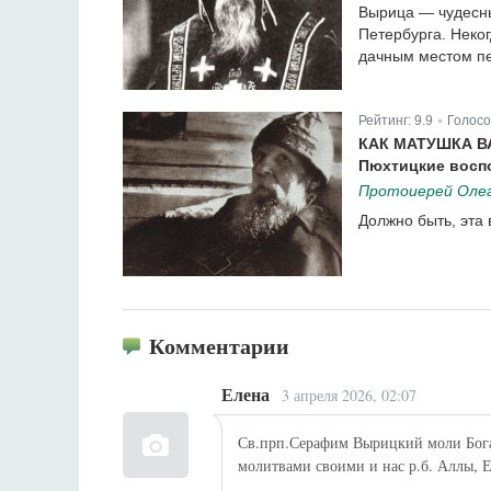
Вырица — чудесны
Петербурга. Неко
дачным местом п
Рейтинг:
9.9
Голосо
|
КАК МАТУШКА 
Пюхтицкие восп
Протоиерей Олег
Должно быть, эта
Комментарии
Елена
3 апреля 2026, 02:07
Св.прп.Серафим Вырицкий моли Бога о
молитвами своими и нас р.б. Аллы, 