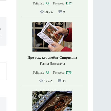
Рейтинг:
9.9
Голосов:
1167
20 737
9
м
,
Про тех, кто любит Спиридона
Елена Долгачёва
и
Рейтинг:
9.9
Голосов:
2798
37 455
13