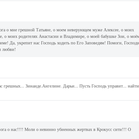
га о мне грешной Татьяне, о моем неверующем муже Алексее, о моих
де, о моих родителях Анастасии и Владимире, о моей бабушке Зои, о моё
име! Да, укрепит нас Господь ходить по Его Заповедям! Помоги, Господи
и любви!
с грешных... Зинаиде.Ангелине. Дарьи... Пусть Господь управит... найт
га о нас!!!! Моли о невинно убиенных жертвах в Крокусс сити!!! О