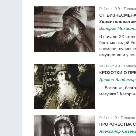
Рейтинг:
9.9
Голосо
|
ОТ БИЗНЕСМЕН
Удивительная ж
Валерия Михайло
В начале XX столе
богатых людей Ро
времени, сулившег
имущество и уше
Рейтинг:
9.8
Голосо
|
КРОХОТКИ О П
Диакон Владимир
— Батюшка, благос
матушка? Каторжн
Рейтинг:
9
Голосов
|
ПРОРОЧЕСТВА 
Александр Сеген