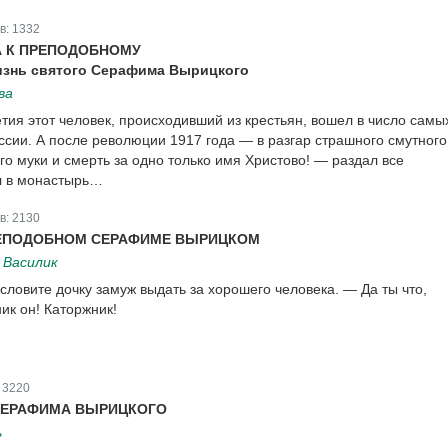
в:
1332
А К ПРЕПОДОБНОМУ
изнь святого Серафима Вырицкого
ва
тия этот человек, происходивший из крестьян, вошел в число самы
ссии. А после революции 1917 года — в разгар страшного смутного
о муки и смерть за одно только имя Христово! — раздал все
л в монастырь…
в:
2130
РЕПОДОБНОМ СЕРАФИМЕ ВЫРИЦКОМ
 Василик
ловите дочку замуж выдать за хорошего человека. — Да ты что,
ик он! Каторжник!
:
3220
СЕРАФИМА ВЫРИЦКОГО
ь