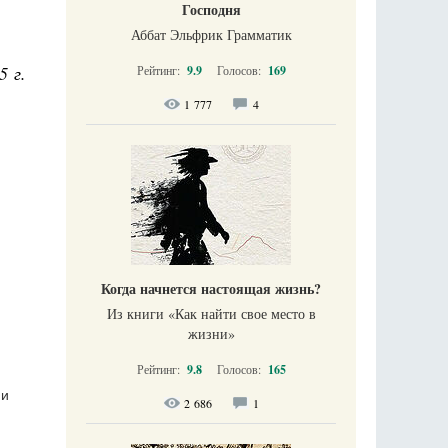
Господня
Аббат Эльфрик Грамматик
5 г.
Рейтинг:
9.9
Голосов:
169
1 777
4
Когда начнется настоящая жизнь?
Из книги «Как найти свое место в
жизни​»
Рейтинг:
9.8
Голосов:
165
 и
2 686
1