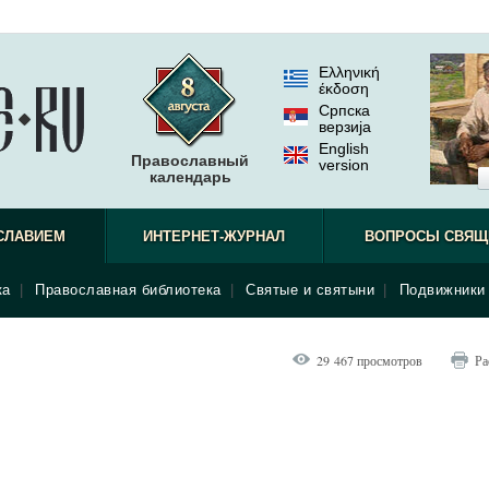
Ελληνική
έκδοση
Српска
верзиjа
English
Православный
version
календарь
СЛАВИЕМ
ИНТЕРНЕТ-ЖУРНАЛ
ВОПРОСЫ СВЯЩ
ка
|
Православная библиотека
|
Святые и святыни
|
Подвижники 
29 467 просмотров
Ра