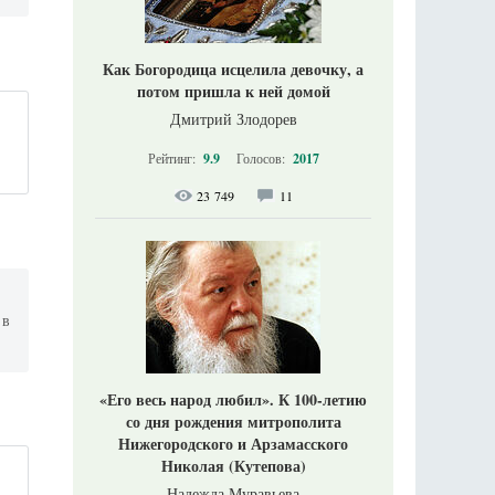
Как Богородица исцелила девочку, а
потом пришла к ней домой
Дмитрий Злодорев
Рейтинг:
9.9
Голосов:
2017
23 749
11
 в
«Его весь народ любил». К 100-летию
со дня рождения митрополита
Нижегородского и Арзамасского
Николая (Кутепова)
Надежда Муравьева