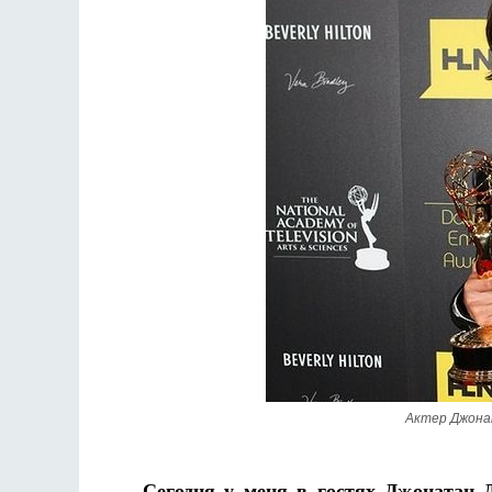
Разлуки не будет
Фредерика де Грааф
Актер Джона
– Сегодня у меня в гостях Джонатан 