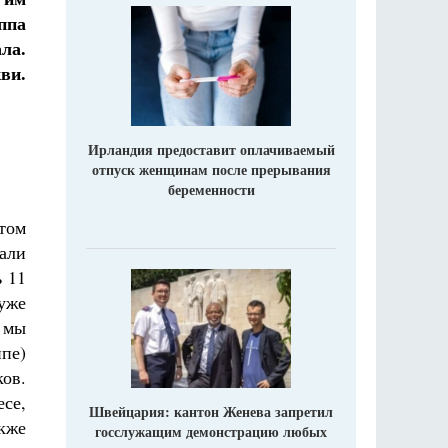
ппа
ла.
ви.
Ирландия предоставит оплачиваемый
отпуск женщинам после прерывания
беременности
том
тали
ь 11
 уже
 мы
пе)
ов.
есе,
Швейцария: кантон Женева запретил
кже
госслужащим демонстрацию любых