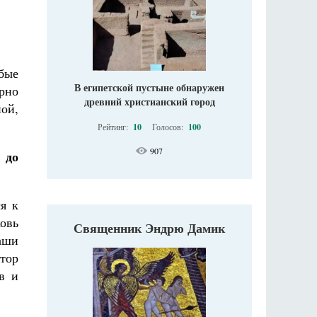
бые
В египетской пустыне обнаружен
рно
древний христианский город
ой,
Рейтинг:
10
Голосов:
100
907
 до
ся к
овь
Священник Эндрю Дамик
наши
тор
в и