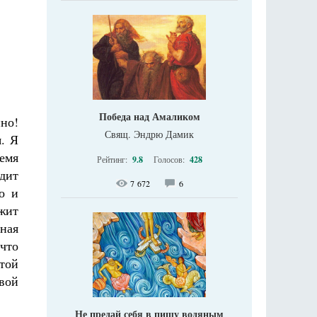
Победа над Амаликом
нно!
Свящ. Эндрю Дамик
. Я
ремя
Рейтинг:
9.8
Голосов:
428
дит
7 672
6
о и
ежит
вная
что
той
вой
Не предай себя в пищу водяным