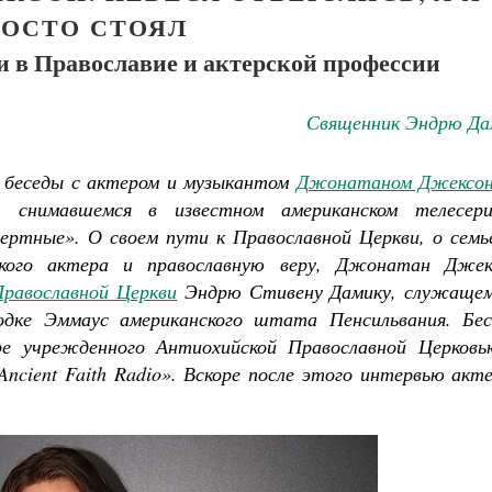
РОСТО СТОЯЛ
и в Православие и актерской профессии
Священник Эндрю Да
ь беседы с актером и музыкантом
Джонатаном Джексо
 снимавшемся в известном американском телесери
ертные». О своем пути к Православной Церкви, о семье
ского актера и православную веру, Джонатан Джек
Как найти своё место в жизни
равославной Церкви
Эндрю Стивену Дамику, служащем
Кирилл Мурышев
одке Эммаус американского штата Пенсильвания. Бес
ре учрежденного Антиохийской Православной Церковь
Ancient
Faith
Radio
». Вскоре после этого интервью акт
Великомученик Георгий Победоносец. Н
святого