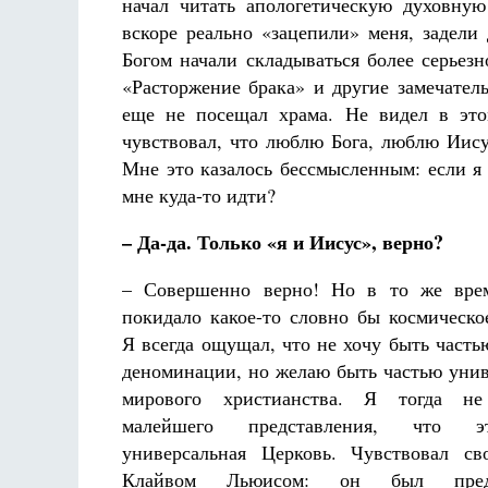
начал читать апологетическую духовную
вскоре реально «зацепили» меня, задел
Богом начали складываться более серьез
«Расторжение брака» и другие замечател
еще не посещал храма. Не видел в это
чувствовал, что люблю Бога, люблю Иису
Мне это казалось бессмысленным: если я 
мне куда-то идти?
– Да-да. Только «я и Иисус», верно?
– Совершенно верно! Но в то же вре
покидало какое-то словно бы космическ
Я всегда ощущал, что не хочу быть часть
деноминации, но желаю быть частью унив
мирового христианства. Я тогда н
малейшего представления, что э
универсальная Церковь. Чувствовал св
Клайвом Льюисом: он был предс