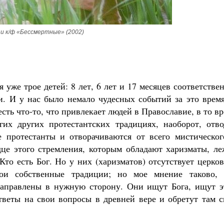
 и к/ф «Бессмертные» (2002)
 уже трое детей: 8 лет, 6 лет и 17 месяцев соответстве
и. И у нас было немало чудесных событий за это время
сть что-то, что привлекает людей в Православие, в то в
их других протестантских традициях, наоборот, отво
 протестанты и отворачиваются от всего мистическог
рдце этого стремления, которым обладают харизматы, л
Кто есть Бог. Но у них (харизматов) отсутствует церко
ои собственные традиции; но мое мнение таково, 
направлены в нужную сторону. Они ищут Бога, ищут э
тветы на свои вопросы в древней вере и обретут там с