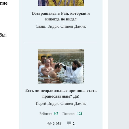
гие
Возвращаясь в Рай, который я
никогда не видел
Свящ. Эндрю Стивен Дамик
бы.
Есть ли неправильные причины стать
православным? Да!
Иерей Эндрю Стивен Дамик
Рейтинг:
9.7
Голосов:
121
3 038
2