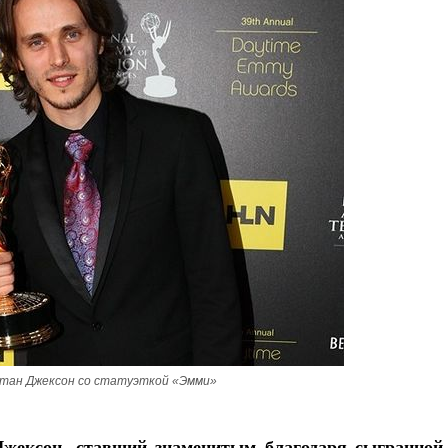
Роман Котов
тан Джексон со статуэткой «Эмми»
Джексон, ставший знаменитым благодаря сыгранной