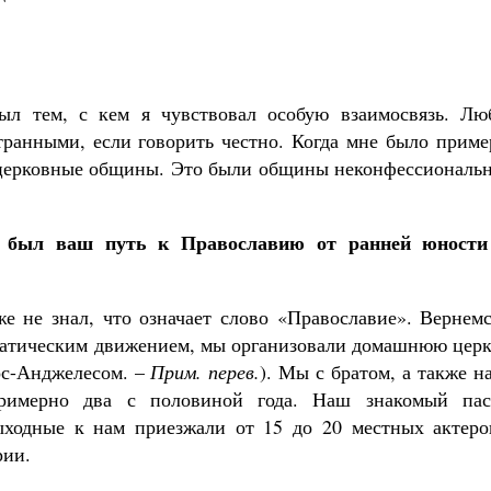
ыл тем, с кем я чувствовал особую взаимосвязь. Лю
ранными, если говорить честно. Когда мне было приме
 церковные общины. Это были общины неконфессиональн
в был ваш путь к Православию от ранней юности
же не знал, что означает слово «Православие». Вернем
матическим движением, мы организовали домашнюю церк
ос-Анджелесом. –
Прим. перев.
). Мы с братом, а также 
примерно два с половиной года. Наш знакомый пас
ходные к нам приезжали от 15 до 20 местных актеро
рии.