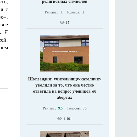
ть,
религиозных символов
я с
Рейтинг:
1
Голосов:
1
во»,
17
все
. Я
ей.
ачем
Шотландия: учительницу-католичку
уволили за то, что она честно
ответила на вопрос учеников об
абортах
ь
Рейтинг:
9.5
Голосов:
75
1 101