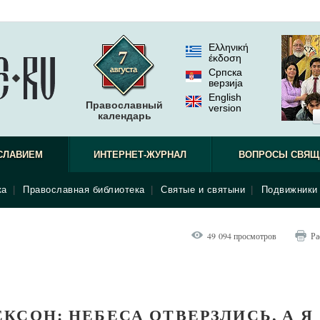
Ελληνική
έκδοση
Српска
верзиjа
English
Православный
version
календарь
СЛАВИЕМ
ИНТЕРНЕТ-ЖУРНАЛ
ВОПРОСЫ СВЯЩ
ка
|
Православная библиотека
|
Святые и святыни
|
Подвижники 
49 094 просмотров
Ра
КСОН: НЕБЕСА ОТВЕРЗЛИСЬ, А Я