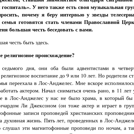
 госпиталь». У него также есть своя музыкальная гру
просить, почему я беру интервью у звезды телесериа
о семья готовятся стать членами Православной Церк
еня большая честь беседовать с вами.
шая честь быть здесь.
е религиозное происхождение?
седьмого дня, они оба были адвентистами в четвер
религиозное воспитание до 9 или 10 лет. Но родители с
емья переехала в Лос-Анджелес. Мне вскоре исполнилос
работать актером. Начал сниматься очень рано, в 11 лет
де в Лос-Анджелес у нас не было храма, в который бы
ичардом Ли Джексоном (он тоже актер и играет в груп
тофонные записи проповедей христианских проповедник
а духовная жизнь. Пять лет, проведенных в Лос-Анджел
о слушал эти магнитофонные проповеди по ночам, а та