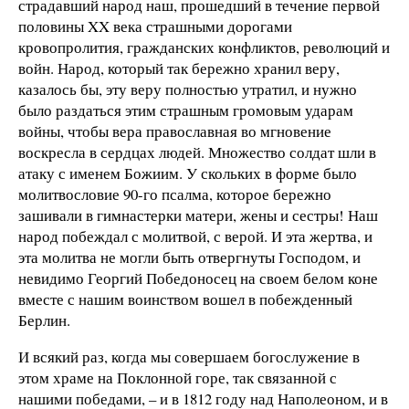
страдавший народ наш, прошедший в течение первой
половины XX века страшными дорогами
кровопролития, гражданских конфликтов, революций и
войн. Народ, который так бережно хранил веру,
казалось бы, эту веру полностью утратил, и нужно
было раздаться этим страшным громовым ударам
войны, чтобы вера православная во мгновение
воскресла в сердцах людей. Множество солдат шли в
атаку с именем Божиим. У скольких в форме было
молитвословие 90-го псалма, которое бережно
зашивали в гимнастерки матери, жены и сестры! Наш
народ побеждал с молитвой, с верой. И эта жертва, и
эта молитва не могли быть отвергнуты Господом, и
невидимо Георгий Победоносец на своем белом коне
вместе с нашим воинством вошел в побежденный
Берлин.
И всякий раз, когда мы совершаем богослужение в
этом храме на Поклонной горе, так связанной с
нашими победами, – и в 1812 году над Наполеоном, и в