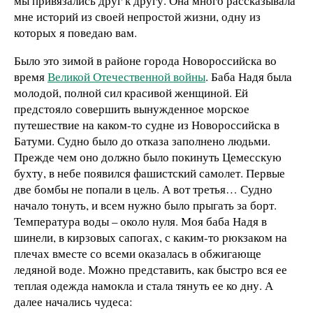
мы привязались друг к другу. Она много рассказывала
мне историй из своей непростой жизни, одну из
которых я поведаю вам.
Было это зимой в районе города Новороссийска во
время
Великой Отечественной войны
. Баба Надя была
молодой, полной сил красивой женщиной. Ей
предстояло совершить вынужденное морское
путешествие на каком-то судне из Новороссийска в
Батуми. Судно было до отказа заполнено людьми.
Прежде чем оно должно было покинуть Цемесскую
бухту, в небе появился фашистский самолет. Первые
две бомбы не попали в цель. А вот третья… Судно
начало тонуть, и всем нужно было прыгать за борт.
Температура воды – около нуля. Моя баба Надя в
шинели, в кирзовых сапогах, с каким-то рюкзаком на
плечах вместе со всеми оказалась в обжигающе
ледяной воде. Можно представить, как быстро вся ее
теплая одежда намокла и стала тянуть ее ко дну. А
далее начались чудеса: