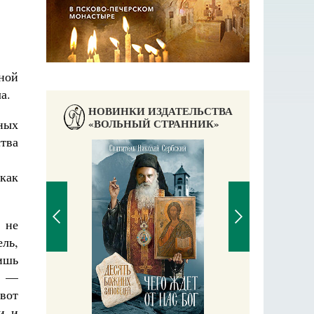
ной
а.
НОВИНКИ ИЗДАТЕЛЬСТВА
ных
«ВОЛЬНЫЙ СТРАННИК»
тва
как
 не
ль,
ишь
, —
П
Е
вот
аучись у
и и