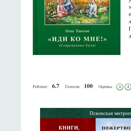
Разлуки не будет
Фредерика де Грааф
6.7
100
Рейтинг:
Голосов:
Оценка:
1
2
Псковская митроп