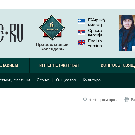
Ελληνική
έκδοση
Српска
верзиjа
English
Православный
version
календарь
СЛАВИЕМ
ИНТЕРНЕТ-ЖУРНАЛ
ВОПРОСЫ СВЯЩ
стыри, святыни
|
Семья
|
Общество
|
Культура
5 754 просмотров
Ра