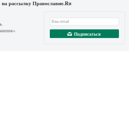
 на рассылку Православие.Ru
ь.
ранник».