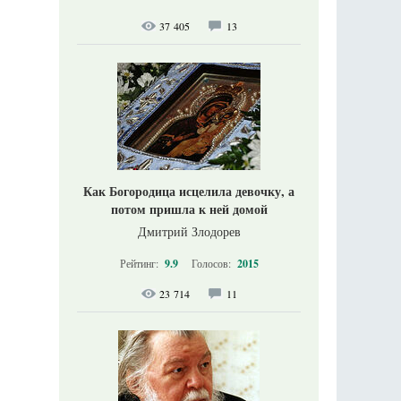
37 405
13
Как Богородица исцелила девочку, а
потом пришла к ней домой
Дмитрий Злодорев
Рейтинг:
9.9
Голосов:
2015
23 714
11