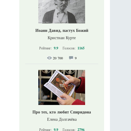
Иоанн Давид, пастух Божий
Кристиан Курте
Рейтинг:
9.9
Голосов:
1165
20 700
9
Про тех, кто любит Спиридона
Елена Долгачёва
Рейтинг:
9.9
Голосов:
2796