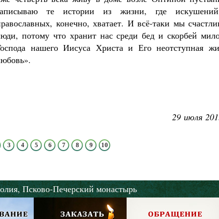
Роман Котов
записываю те истории из жиз
ни, где искушени
Как найти своё место в жизни
православных, конечно, хватает. И всё-таки мы счастл
Кирилл Мурышев
люди, потому что хранит нас среди бед и скорбей мило
Господа нашего Иисуса Христа и Его неотступная жи
любовь
».
29 июля 201
3
4
5
6
7
8
9
10
олия,
Псково-Печерский монастырь