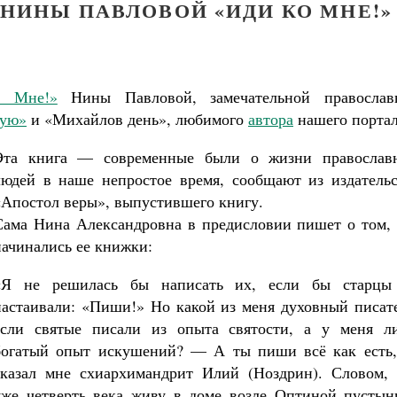
НИНЫ ПАВЛОВОЙ «ИДИ КО МНЕ!»
о Мне!»
Нины Павловой, замечательной православ
ную»
и «Михайлов день», любимого
автора
нашего портал
Эта книга — современные были о жизни православ
людей в наше непростое время, сообщают из издательс
«Апостол веры», выпустившего книгу.
Сама Нина Александровна в предисловии пишет о том, 
начинались ее книжки:
«Я не решилась бы написать их, если бы старцы
настаивали: «Пиши!» Но какой из меня духовный писате
если святые писали из опыта святости, а у меня л
богатый опыт искушений? — А ты пиши всё как есть
сказал мне схиар
химандрит Илий (Ноздрин). Словом, 
Великомученик Георгий Победоносец. Н
уже четверть века живу в доме возле Оптиной пустын
святого