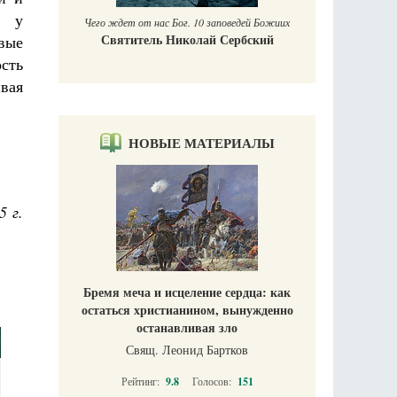
й у
Чего ждет от нас Бог. 10 заповедей Божиих
Святитель Николай Сербский
ивые
сть
вая
НОВЫЕ МАТЕРИАЛЫ
5 г.
Бремя меча и исцеление сердца: как
остаться христианином, вынужденно
останавливая зло
Свящ. Леонид Бартков
Рейтинг:
9.8
Голосов:
151