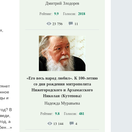
Дмитрий Злодорев
Рейтинг:
9.9
Голосов:
2018
23 756
11
х,
«Его весь народ любил». К 100-летию
со дня рождения митрополита
тянет
Нижегородского и Арзамасского
анное
Николая (Кутепова)
зды и
Надежда Муравьева
год? В
Рейтинг:
9.8
Голосов:
481
веди,
год, а
13 144
4
ен...»