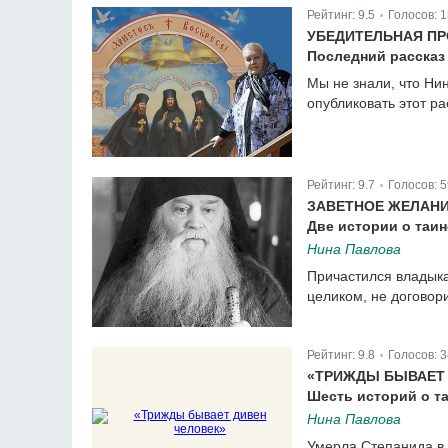
Рейтинг:
9.5
Голосов:
1
|
УБЕДИТЕЛЬНАЯ П
Последний расска
Мы не знали, что Ни
опубликовать этот ра
Рейтинг:
9.7
Голосов:
5
|
ЗАВЕТНОЕ ЖЕЛАН
Две истории о таин
Нина Павлова
Причастился владыка
целиком, не договор
Рейтинг:
9.8
Голосов:
3
|
«ТРИЖДЫ БЫВАЕТ 
Шесть историй о т
Нина Павлова
Умерла Степанида в 1