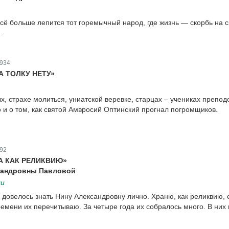
сё больше лепится тот горемычный народ, где жизнь — скорбь на 
.
934
А ТОЛКУ НЕТУ»
, страхе молиться, униатской веревке, старцах – учениках препод
 и о том, как святой Амвросий Оптинский прогнал погромщиков.
92
А КАК РЕЛИКВИЮ»
сандровны Павловой
ли
 довелось знать Нину Александровну лично. Храню, как реликвию, 
ремени их перечитываю. За четыре года их собралось много. В них