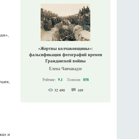
ая»,
«Жертвы колчаковщины»:
фальсификация фотографий времен
Гражданской войны
Елена Чавчавадзе
Рейтинг:
9.1
Голосов:
858
ушек,
32 490
169
ках и