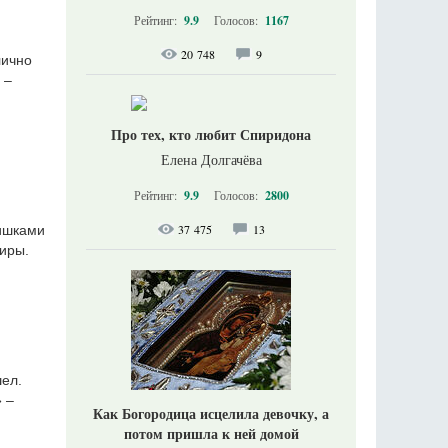
Рейтинг:
9.9
Голосов:
1167
20 748
9
лично
 –
Про тех, кто любит Спиридона
Елена Долгачёва
Рейтинг:
9.9
Голосов:
2800
37 475
13
шишками
Киры.
шел.
» –
Как Богородица исцелила девочку, а
потом пришла к ней домой