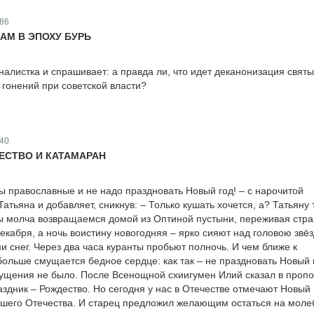
86
АМ В ЭПОХУ БУРЬ
налистка и спрашивает: а правда ли, что идет деканонизация святы
 гонений при советской власти?
40
ЕСТВО И КАТАМАРАН
мы православные и не надо праздновать Новый год! – с нарочитой
атьяна и добавляет, сникнув: – Только кушать хочется, а? Татьяну 
мы молча возвращаемся домой из Оптиной пустыни, переживая стр
декабря, а ночь воистину новогодняя – ярко сияют над головою звё
и снег. Через два часа куранты пробьют полночь. И чем ближе к
 больше смущается бедное сердце: как так – не праздновать Новый 
ущения не было. После Всенощной схиигумен Илий сказал в пропо
аздник – Рождество. Но сегодня у нас в Отечестве отмечают Новый 
шего Отечества. И старец предложил желающим остаться на молеб