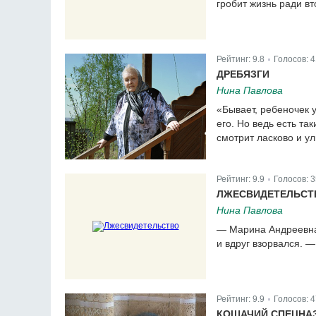
гробит жизнь ради в
Рейтинг:
9.8
Голосов:
4
|
ДРЕБЯЗГИ
Нина Павлова
«Бывает, ребеночек 
его. Но ведь есть та
смотрит ласково и ул
Рейтинг:
9.9
Голосов:
3
|
ЛЖЕСВИДЕТЕЛЬСТ
Нина Павлова
— Марина Андреевна 
и вдруг взорвался. —
Рейтинг:
9.9
Голосов:
4
|
КОШАЧИЙ СПЕЦНА