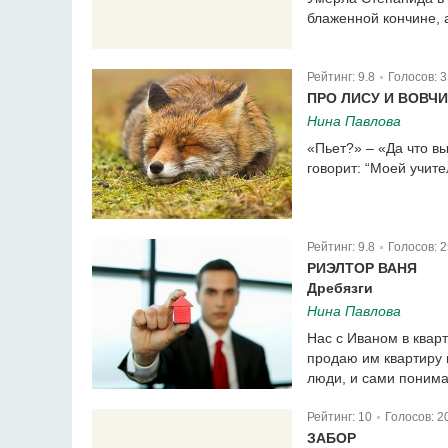
блаженной кончине, 
Рейтинг:
9.8
Голосов:
3
|
ПРО ЛИСУ И ВОВЧ
Нина Павлова
«Пьет?» – «Да что вы
говорит: “Моей учите
Рейтинг:
9.8
Голосов:
2
|
РИЭЛТОР ВАНЯ
Дребязги
Нина Павлова
Нас с Иваном в квар
продаю им квартиру 
люди, и сами понимае
Рейтинг:
10
Голосов:
2
|
ЗАБОР