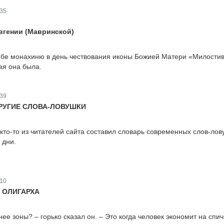
35
вгении (Мавринской)
ебе монахиню в день чествования иконы Божией Матери «Милостив
ая она была.
39
РУГИЕ СЛОВА-ЛОВУШКИ
 кто-то из читателей сайта составил словарь современных слов-лов
 дни.
10
 ОЛИГАРХА
нее зоны? – горько сказал он. – Это когда человек экономит на спич