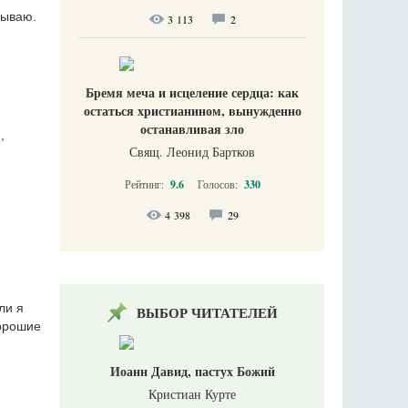
сываю.
3 113
2
Бремя меча и исцеление сердца: как
остаться христианином, вынужденно
останавливая зло
,
Свящ. Леонид Бартков
Рейтинг:
9.6
Голосов:
330
4 398
29
ли я
ВЫБОР ЧИТАТЕЛЕЙ
хорошие
Иоанн Давид, пастух Божий
Кристиан Курте