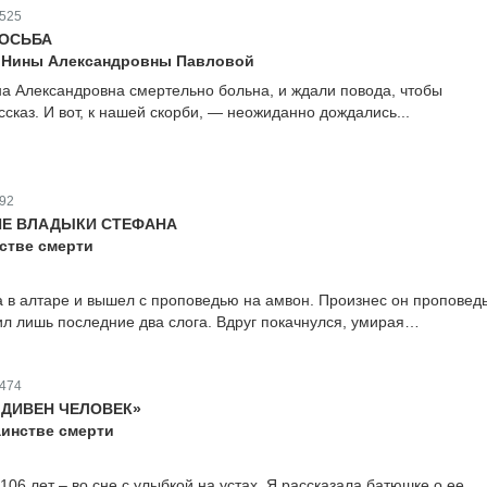
525
РОСЬБА
з Нины Александровны Павловой
на Александровна смертельно больна, и ждали повода, чтобы
ссказ. И вот, к нашей скорби, — неожиданно дождались...
92
ИЕ ВЛАДЫКИ СТЕФАНА
стве смерти
 в алтаре и вышел с проповедью на амвон. Произнес он проповед
ил лишь последние два слога. Вдруг покачнулся, умирая…
474
ДИВЕН ЧЕЛОВЕК»
аинстве смерти
06 лет – во сне с улыбкой на устах. Я рассказала батюшке о ее