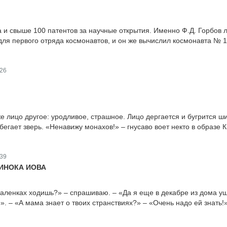
 и свыше 100 патентов за научные открытия. Именно Ф.Д. Горбов 
для первого отряда космонавтов, и он же вычислил космонавта № 1
26
же лицо другое: уродливое, страшное. Лицо дергается и бугрится 
 бегает зверь. «Ненавижу монахов!» – гнусаво воет некто в образе 
39
ИНОКА ИОВА
валенках ходишь?» – спрашиваю. – «Да я еще в декабре из дома у
». – «А мама знает о твоих странствиях?» – «Очень надо ей знать!