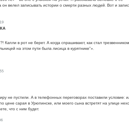
а он велел записывать истории о смерти разных людей. Вот и запи
19
ИКА
?! Капли в рот не берет. А когда спрашивают, как стал трезвенником
льницей на этом пути была лисица в курятнике”».
55
тиру не пустили. А в телефонных переговорах поставили условие: и
по цене сарая в Урюпинске, или моего сына встретят на улице не
те, что с ним будет.
06