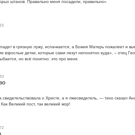
торых штанов. Правильно меня посадили, правильно».
15
упадет в грязную лужу, испачкается, а Божия Матерь пожалеет и в
кие взрослые детки, которые сами лезут непонятно куда», – отец Ге
ыбается, но всё понятно: это про меня.
53
ВО
свидетельствовала о Христе, а я лжесвидетель, — тихо сказал Ан
 Как Великий пост, так великий жор!
72
З