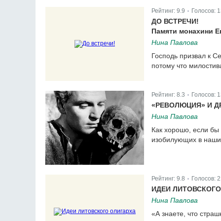
Рейтинг:
9.9
Голосов:
1
|
ДО ВСТРЕЧИ!
Памяти монахини Е
Нина Павлова
Господь призвал к С
потому что милостив
Рейтинг:
8.3
Голосов:
1
|
«РЕВОЛЮЦИЯ» И Д
Нина Павлова
Как хорошо, если бы
изобилующих в наши
Рейтинг:
9.8
Голосов:
2
|
ИДЕИ ЛИТОВСКОГО
Нина Павлова
«А знаете, что страш