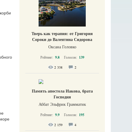
скорби
Тверь как терапия: от Григория
Сороки до Валентина Сидорова
Оксана Головко
Рейтинг:
9.8
Голосов:
139
обного
2 338
2
Память апостола Иакова, брата
Господня
Аббат Эльфрик Грамматик
ее
Рейтинг:
9.9
Голосов:
195
 море
2 159
4