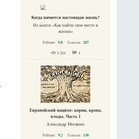
Когда начнется настоящая жизнь?
Из книги «Как найти свое место в
жизни​»
Рейтинг:
9.8
Голосов:
207
3 211
1
ь
Европейский нацизм: корни, крона,
плоды. Часть 1
Александр Мосякин
Рейтинг:
9.2
Голосов:
130