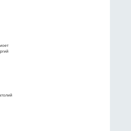
ымоет
оргий
атолий