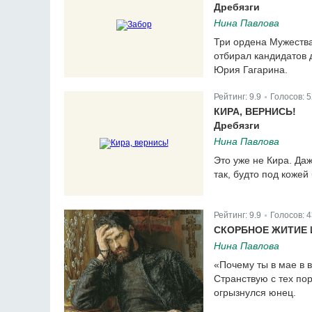
Дребязги
Нина Павлова
Три ордена Мужества
отбирал кандидатов 
Юрия Гагарина.
Рейтинг:
9.9
Голосов:
5
|
КИРА, ВЕРНИСЬ!
Дребязги
Нина Павлова
Это уже не Кира. Да
так, будто под кожей
Рейтинг:
9.9
Голосов:
4
|
СКОРБНОЕ ЖИТИЕ 
Нина Павлова
«Почему ты в мае в 
Странствую с тех пор
огрызнулся юнец.