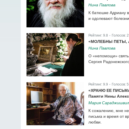
Нина Павлова
К батюшке Адриану в
и одолевают болезни
Рейтинг:
9.8
Голосов:
2
|
«МОЛЕБНЫ ПЕТЫ, 
Нина Павлова
О «непомощи» святых
Сергия Радонежского
Рейтинг:
9.9
Голосов:
5
|
«ХРАНЮ ЕЕ ПИСЬМ
Памяти Нины Алек
Мария Сараджишви
К сожалению, мне не
письма и время от в
любви.