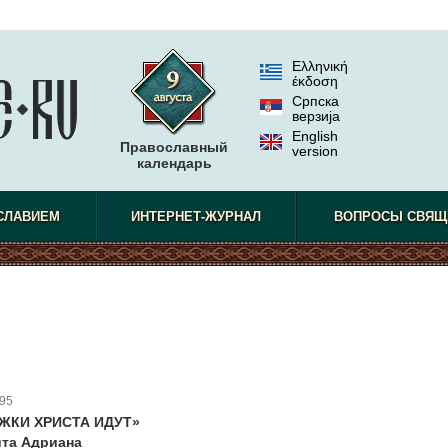
Ελληνική
έκδοση
Српска
верзиjа
English
Православный
version
календарь
СЛАВИЕМ
ИНТЕРНЕТ-ЖУРНАЛ
ВОПРОСЫ СВЯЩ
95
ЖКИ ХРИСТА ИДУТ»
та Адриана