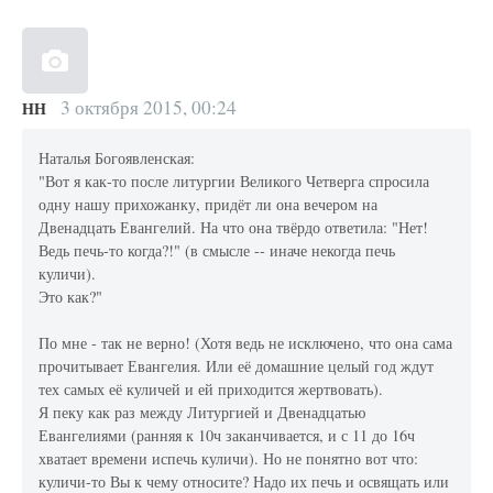
3 октября 2015, 00:24
НН
Наталья Богоявленская:
"Вот я как-то после литургии Великого Четверга спросила
одну нашу прихожанку, придёт ли она вечером на
Двенадцать Евангелий. На что она твёрдо ответила: "Нет!
Ведь печь-то когда?!" (в смысле -- иначе некогда печь
куличи).
Это как?"
По мне - так не верно! (Хотя ведь не исключено, что она сама
прочитывает Евангелия. Или её домашние целый год ждут
тех самых её куличей и ей приходится жертвовать).
Я пеку как раз между Литургией и Двенадцатью
Евангелиями (ранняя к 10ч заканчивается, и с 11 до 16ч
хватает времени испечь куличи). Но не понятно вот что:
куличи-то Вы к чему относите? Надо их печь и освящать или