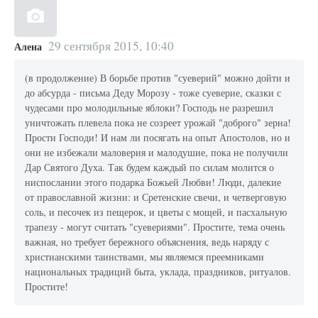
29 сентября 2015, 10:40
Алена
(в продолжение) В борьбе против "суеверий" можно дойти и
до абсурда - письма Деду Морозу - тоже суеверие, сказки с
чудесами про молодильные яблоки? Господь не разрешил
уничтожать плевела пока не созреет урожай "доброго" зерна!
Прости Господи! И нам ли посягать на опыт Апостолов, но и
они не избежали маловерия и малодушие, пока не получили
Дар Святого Духа. Так будем каждый по силам молится о
ниспослании этого подарка Божьей Любви! Люди, далекие
от православной жизни: и Сретенские свечи, и четверговую
соль, и песочек из пещерок, и цветы с мощей, и пасхальную
трапезу - могут считать "суевериями". Простите, тема очень
важная, но требует бережного объяснения, ведь наряду с
христианскими таинствами, мы являемся преемниками
национальных традиций быта, уклада, праздников, ритуалов.
Простите!