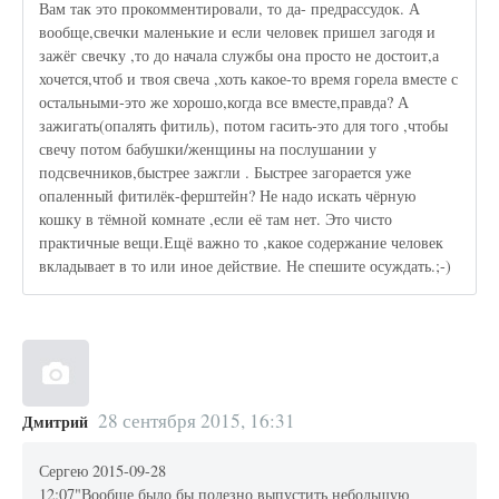
Вам так это прокомментировали, то да- предрассудок. А
вообще,свечки маленькие и если человек пришел загодя и
зажёг свечку ,то до начала службы она просто не достоит,а
хочется,чтоб и твоя свеча ,хоть какое-то время горела вместе с
остальными-это же хорошо,когда все вместе,правда? А
зажигать(опалять фитиль), потом гасить-это для того ,чтобы
свечу потом бабушки/женщины на послушании у
подсвечников,быстрее зажгли . Быстрее загорается уже
опаленный фитилёк-ферштейн? Не надо искать чёрную
кошку в тёмной комнате ,если её там нет. Это чисто
практичные вещи.Ещё важно то ,какое содержание человек
вкладывает в то или иное действие. Не спешите осуждать.;-)
28 сентября 2015, 16:31
Дмитрий
Сергею 2015-09-28
12:07"Вообще было бы полезно выпустить небольшую