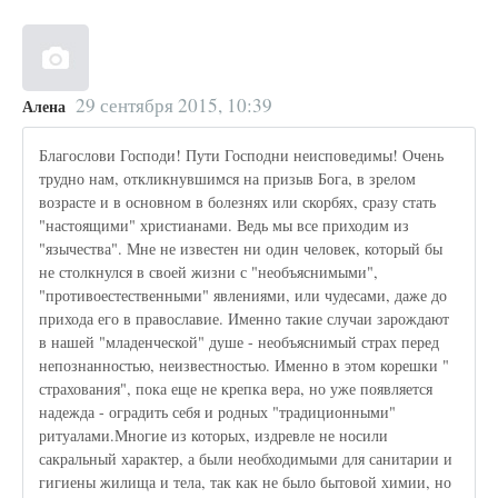
29 сентября 2015, 10:39
Алена
Благослови Господи! Пути Господни неисповедимы! Очень
трудно нам, откликнувшимся на призыв Бога, в зрелом
возрасте и в основном в болезнях или скорбях, сразу стать
"настоящими" христианами. Ведь мы все приходим из
"язычества". Мне не известен ни один человек, который бы
не столкнулся в своей жизни с "необъяснимыми",
"противоестественными" явлениями, или чудесами, даже до
прихода его в православие. Именно такие случаи зарождают
в нашей "младенческой" душе - необъяснимый страх перед
непознанностью, неизвестностью. Именно в этом корешки "
страхования", пока еще не крепка вера, но уже появляется
надежда - оградить себя и родных "традиционными"
ритуалами.Многие из которых, издревле не носили
сакральный характер, а были необходимыми для санитарии и
гигиены жилища и тела, так как не было бытовой химии, но