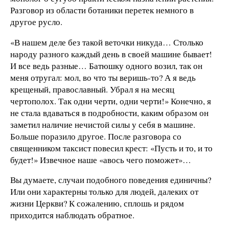
Разговор из области ботаники перетек немного в
другое русло.
«В нашем деле без такой веточки никуда… Столько
народу разного каждый день в своей машине бывает!
И все ведь разные… Батюшку одного возил, так он
меня отругал: мол, во что ты веришь-то? А я ведь
крещеный, православный. Убрал я на месяц
чертополох. Так одни черти, одни черти!» Конечно, я
не стала вдаваться в подробности, каким образом он
заметил наличие нечистой силы у себя в машине.
Больше поразило другое. После разговора со
священником таксист повесил крест: «Пусть и то, и то
будет!» Извечное наше «авось чего поможет»…
Вы думаете, случаи подобного поведения единичны?
Или они характерны только для людей, далеких от
жизни Церкви? К сожалению, сплошь и рядом
приходится наблюдать обратное.