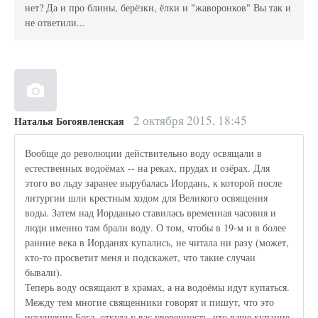
нет? Да и про блины, берёзки, ёлки и "жаворонков" Вы так и
не ответили...
2 октября 2015, 18:45
Наталья Богоявленская
Вообще до революции действительно воду освящали в
естественных водоёмах -- на реках, прудах и озёрах. Для
этого во льду заранее вырубалась Иордань, к которой после
литургии шли крестным ходом для Великого освящения
воды. Затем над Иорданью ставилась временная часовня и
люди именно там брали воду. О том, чтобы в 19-м и в более
ранние века в Иорданях купались, не читала ни разу (может,
кто-то просветит меня и подскажет, что такие случаи
бывали).
Теперь воду освящают в храмах, а на водоёмы идут купаться.
Между тем многие священники говорят и пишут, что это
искушение Бога, откуда у вас уверенность, что ваше купание