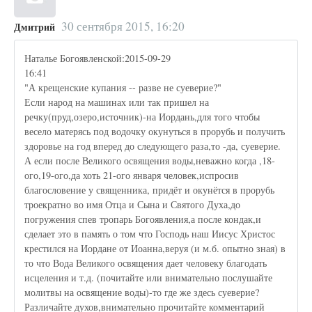
30 сентября 2015, 16:20
Дмитрий
Наталье Богоявленской:2015-09-29
16:41
"А крещенские купания -- разве не суеверие?"
Если народ на машинах или так пришел на
речку(пруд,озеро,источник)-на Иордань,для того чтобы
весело матерясь под водочку окунуться в прорубь и получить
здоровье на год вперед до следующего раза,то -да, суеверие.
А если после Великого освящения воды,неважно когда ,18-
ого,19-ого,да хоть 21-ого января человек,испросив
благословение у священника, придёт и окунётся в прорубь
троекратно во имя Отца и Сына и Святого Духа,до
погружения спев тропарь Богоявления,а после кондак,и
сделает это в память о том что Господь наш Иисус Христос
крестился на Иордане от Иоанна,веруя (и м.б. опытно зная) в
то что Вода Великого освящения дает человеку благодать
исцеления и т.д. (почитайте или внимательно послушайте
молитвы на освящение воды)-то где же здесь суеверие?
Различайте духов,внимательно прочитайте комментарий