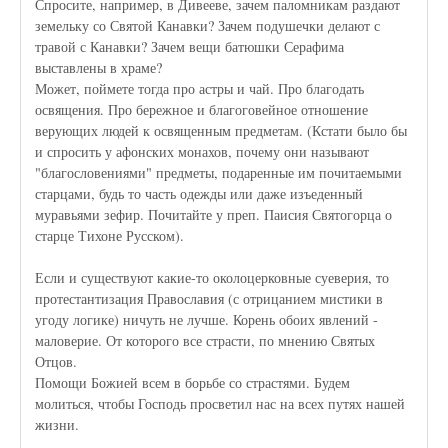
Спросите, например, в Дивееве, зачем паломникам раздают
земельку со Святой Канавки? Зачем подушечки делают с
травой с Канавки? Зачем вещи батюшки Серафима
выставлены в храме?
Может, поймете тогда про астры и чай. Про благодать
освящения. Про бережное и благоговейное отношение
верующих людей к освященным предметам. (Кстати было бы
и спросить у афонских монахов, почему они называют
"благословениями" предметы, подаренные им почитаемыми
старцами, будь то часть одежды или даже изъеденный
муравьями зефир. Почитайте у преп. Паисия Святогорца о
старце Тихоне Русском).
Если и существуют какие-то околоцерковные суеверия, то
протестантизация Православия (с отрицанием мистики в
угоду логике) ничуть не лучше. Корень обоих явлений -
маловерие. От которого все страсти, по мнению Святых
Отцов.
Помощи Божией всем в борьбе со страстями. Будем
молиться, чтобы Господь просветил нас на всех путях нашей
жизни.