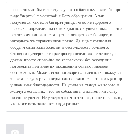
Посоветовали бы таксисту слушаться батюшку и хотя бы при
виде "чертей" с молитвой к Богу обращаться. А так
получается, как если бы врач увидел явно не здорового
человека, определил на глазок диагноз и ушел с мыслью, что
раз тот сам виноват, сам пусть и лекарство себе ищет, в
интернете же справочников полно. Да еще с коллегами
обсудил симптомы болезни и бестолковость больного.
Отсюда и суеверия, что распространители их не ленятся, а
другие просто спокойно по-человечески без осуждения
поговорить при виде их проявлений считают заранее
бесполезным. Может, если поговорить, и ленточки окажутся
знаком не суеверия, а веры, как цепочки, серьги, кольца и пр.
у икон знак благодарности. На улице не станут же золото и
жемчуга оставлять, чтоб не соблазнять, а платок или ленту
никто не унесет. Не утверждаю, что это так, но не исключаю,
что такое возможно, все люди разные.