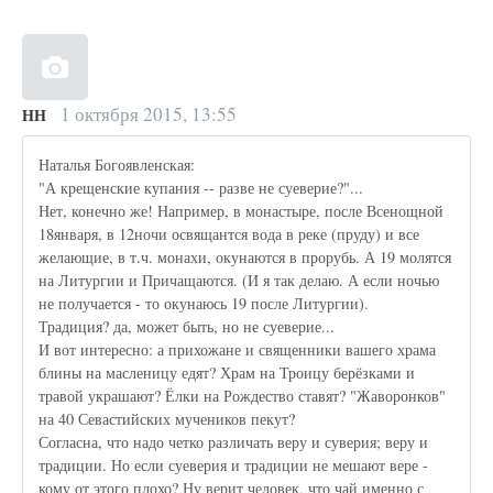
1 октября 2015, 13:55
НН
Наталья Богоявленская:
"А крещенские купания -- разве не суеверие?"...
Нет, конечно же! Например, в монастыре, после Всенощной
18января, в 12ночи освящантся вода в реке (пруду) и все
желающие, в т.ч. монахи, окунаются в прорубь. А 19 молятся
на Литургии и Причащаются. (И я так делаю. А если ночью
не получается - то окунаюсь 19 после Литургии).
Традиция? да, может быть, но не суеверие...
И вот интересно: а прихожане и священники вашего храма
блины на масленицу едят? Храм на Троицу берёзками и
травой украшают? Ёлки на Рождество ставят? "Жаворонков"
на 40 Севастийских мучеников пекут?
Согласна, что надо четко различать веру и суверия; веру и
традиции. Но если суеверия и традиции не мешают вере -
кому от этого плохо? Ну верит человек, что чай именно с