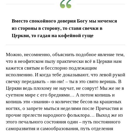
Вместо спокойного доверия Богу мы мечемся
из стороны в сторону, то ставя свечки в
Церкви, то гадая на кофейной гуще
Можно, несомненно, объяснить подобное явление тем,
что в неофитском пылу практически всё в Церкви нам
кажется святым и бесспорно подлежащим
исполнению. И когда тебе доказывают, что левой рукой
свечку передавать – ни-ни! – ты в это свято веришь. В
Церкви ведь плохому не научат, не соврут! Мы же не в
суетном мире с его бреднями… А потом копишь и
копишь эти «знания» о количестве бесов на крашеных
ногтях, о запрете мыться неделями после Причастия и
прочие прелести народного фольклора… Выход же из
этого печального состояния один – путь постоянного
саморазвития и самообразования, путь отделения