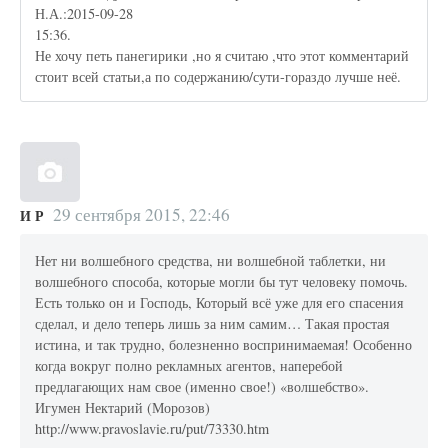
Н.А.:2015-09-28
15:36.
Не хочу петь панегирики ,но я считаю ,что этот комментарий
стоит всей статьи,а по содержанию/сути-гораздо лучше неё.
29 сентября 2015, 22:46
И Р
Нет ни волшебного средства, ни волшебной таблетки, ни
волшебного способа, которые могли бы тут человеку помочь.
Есть только он и Господь, Который всё уже для его спасения
сделал, и дело теперь лишь за ним самим… Такая простая
истина, и так трудно, болезненно воспринимаемая! Особенно
когда вокруг полно рекламных агентов, наперебой
предлагающих нам свое (именно свое!) «волшебство».
Игумен Нектарий (Морозов)
http://www.pravoslavie.ru/put/73330.htm