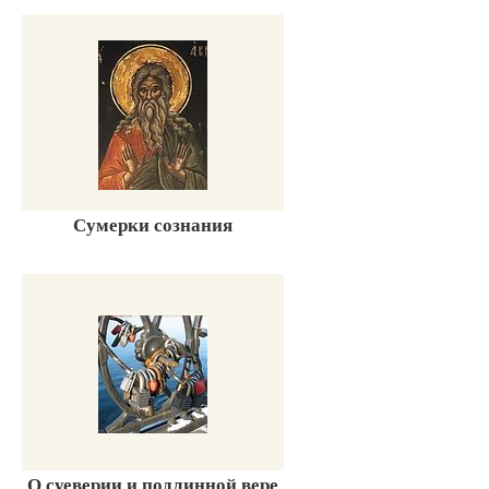
Сумерки сознания
О суеверии и подлинной вере