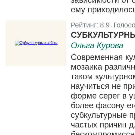
ему приходилось
Рейтинг:
8.9
Голос
|
СУБКУЛЬТУРН
Ольга Курова
Современная кул
мозаика различн
таком культурн
научиться не пр
форме серег в у
более фасону ег
субкультурные п
частых причин д
бескомпромиссн