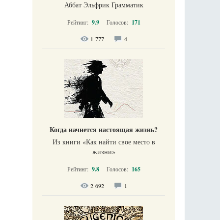
Аббат Эльфрик Грамматик
Рейтинг:
9.9
Голосов:
171
1 777
4
Когда начнется настоящая жизнь?
Из книги «Как найти свое место в
жизни​»
Рейтинг:
9.8
Голосов:
165
2 692
1