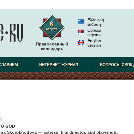
Ελληνική
έκδοση
Српска
верзиjа
English
Православный
version
календарь
СЛАВИЕМ
ИНТЕРНЕТ-ЖУРНАЛ
ВОПРОСЫ СВЯЩ
0
TO GOD
ena Skorokhodova — actress, film director, and playwright