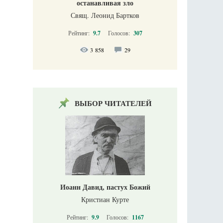
останавливая зло
Свящ. Леонид Бартков
Рейтинг:
9.7
Голосов:
307
3 858
29
ВЫБОР ЧИТАТЕЛЕЙ
Иоанн Давид, пастух Божий
Кристиан Курте
Рейтинг:
9.9
Голосов:
1167