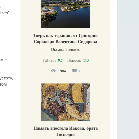
s
izes”
Тверь как терапия: от Григория
Сороки до Валентина Сидорова
Оксана Головко
ам –
Рейтинг:
9.7
Голосов:
113
1 904
2
стоту,
отом
Память апостола Иакова, брата
Господня