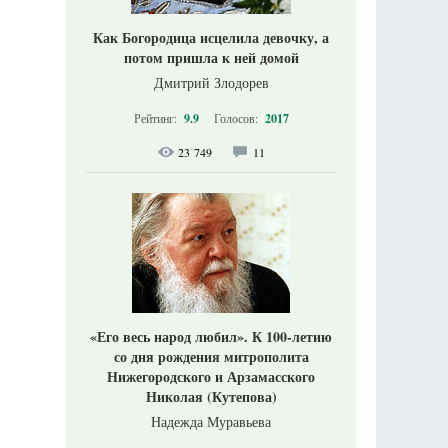
Как Богородица исцелила девочку, а
потом пришла к ней домой
Дмитрий Злодорев
Рейтинг:
9.9
Голосов:
2017
23 749
11
«Его весь народ любил». К 100-летию
со дня рождения митрополита
Нижегородского и Арзамасского
Николая (Кутепова)
Надежда Муравьева