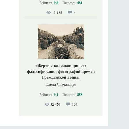
Рейтинг:
9.8
Голосов:
481
13 135
4
«Жертвы колчаковщины»:
фальсификация фотографий времен
Гражданской войны
Елена Чавчавадзе
Рейтинг:
9.1
Голосов:
858
32 476
169