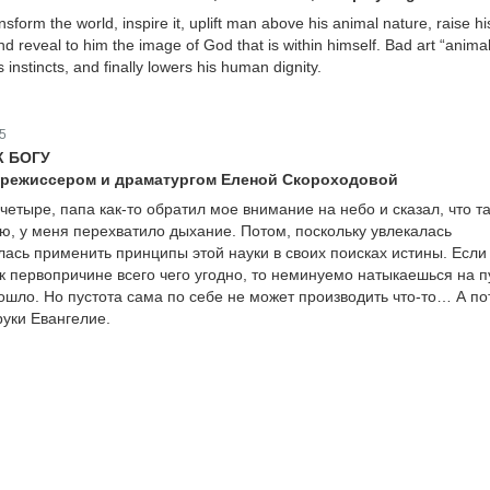
ansform the world, inspire it, uplift man above his animal nature, raise hi
d reveal to him the image of God that is within himself. Bad art “animal
 instincts, and finally lowers his human dignity.
5
К БОГУ
, режиссером и драматургом Еленой Скороходовой
четыре, папа как-то обратил мое внимание на небо и сказал, что т
ю, у меня перехватило дыхание. Потом, поскольку увлекалась
лась применить принципы этой науки в своих поисках истины. Если
к первопричине всего чего угодно, то неминуемо натыкаешься на пу
зошло. Но пустота сама по себе не может производить что-то… А п
руки Евангелие.