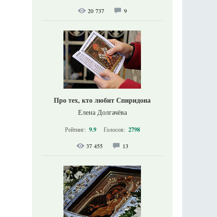
20 737
9
Про тех, кто любит Спиридона
Елена Долгачёва
Рейтинг:
9.9
Голосов:
2798
37 455
13