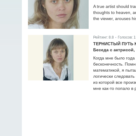
A true artist should tr
thoughts to heaven, an
the viewer, arouses his
Рейтинг:
8.8
Голосов:
1
|
ТЕРНИСТЫЙ ПУТЬ 
Беседа с актрисой
Когда мне было года 
бесконечность. Помн
математикой, я пыта
логически следовать 
из которой все прои
мне как-то попало в 