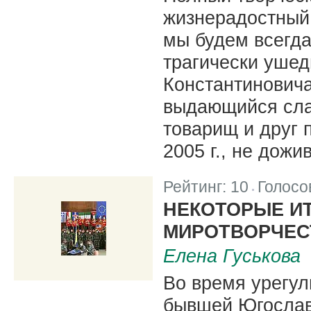
жизнерадостный
мы будем всегд
трагически уше
Константиновича
выдающийся слав
товарищ и друг 
2005 г., не дожи
Рейтинг:
10
Голосо
|
НЕКОТОРЫЕ И
МИРОТВОРЧЕС
Елена Гуськова
Во время урегул
бывшей Югосла