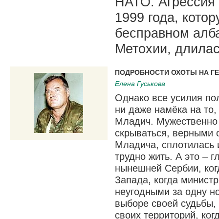
НАТО. Агрессия
1999 года, кото
бесправном алб
Метохии, длилас
ПОДРОБНОСТИ ОХОТЫ НА Г
Елена Гуськова
Однако все усилия по
ни даже намёка на то,
Младич. Мужественно 
скрываться, верными 
Младича, сплотилась и
трудно жить. А это – 
нынешней Сербии, ког
Запада, когда минист
неугодными за одну но
выборе своей судьбы, 
своих территорий, ког