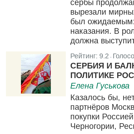
сербы продолжаю
вырезали мирных
был ожидаемым:
наказания. В ро
должна выступи
Рейтинг:
9.2
Голос
|
СЕРБИЯ И БА
ПОЛИТИКЕ РО
Елена Гуськова
Казалось бы, не
партнёров Моск
покупки Россией
Черногории, Рес