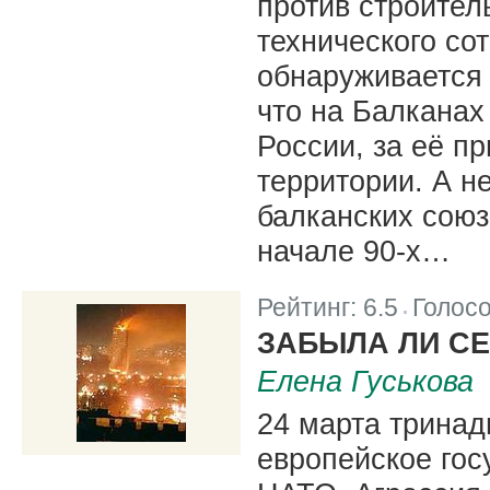
против строител
технического со
обнаруживается 
что на Балканах
России, за её п
территории. А н
балканских союз
начале 90-х…
Рейтинг:
6.5
Голос
|
ЗАБЫЛА ЛИ СЕ
Елена Гуськова
24 марта тринад
европейское го