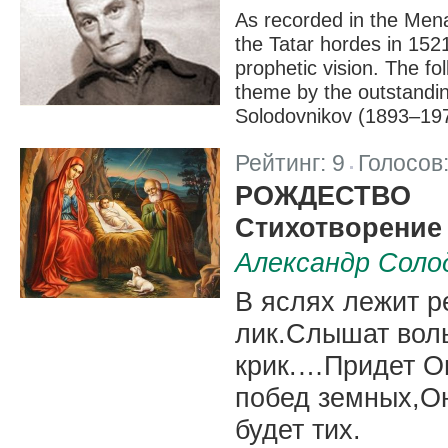
As recorded in the Men
the Tatar hordes in 152
prophetic vision. The fol
theme by the outstandin
Solodovnikov (1893–197
Рейтинг:
9
Голосов
|
РОЖДЕСТВО
Стихотворение
Александр Соло
В яслях лежит р
лик.Слышат волы
крик.…Придет Он
побед земных,Он
будет тих.