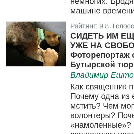
немногих. Бродя
машине времен
Рейтинг:
9.8
Голос
|
СИДЕТЬ ИМ ЕЩ
УЖЕ НА СВОБ
Фоторепортаж 
Бутырской тю
Владимир Ешток
Как священник 
Почему одна из 
мстить? Чем мо
волонтеры? Поч
«намоленные»? 