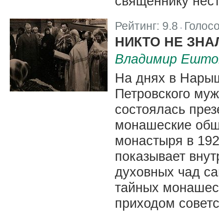
священнику нес
Рейтинг:
9.8
Голос
|
НИКТО НЕ ЗНА
Владимир Ешток
На днях в Нары
Петровского муж
состоялась през
монашеские общ
монастыря в 192
показывает внут
духовных чад са
тайных монашес
приходом советс