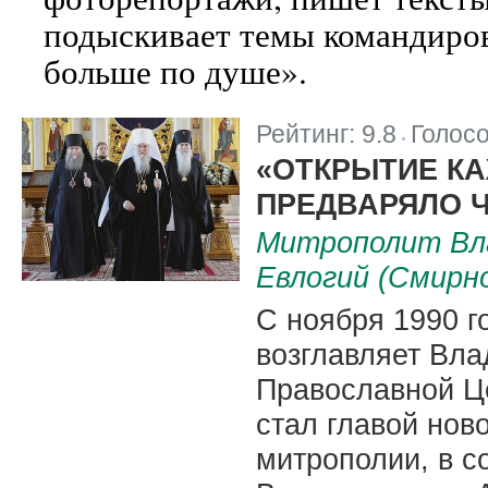
подыскивает темы командирово
больше по душе».
Рейтинг:
9.8
Голос
|
«ОТКРЫТИЕ К
ПРЕДВАРЯЛО 
Митрополит Вла
Евлогий (Смирн
С ноября 1990 г
возглавляет Вл
Православной Це
стал главой но
митрополии, в с